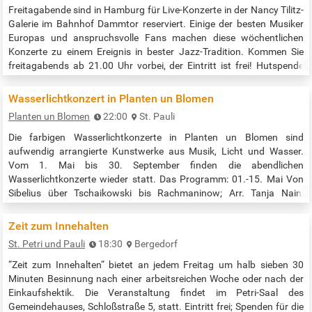
Freitagabende sind in Hamburg für Live-Konzerte in der Nancy Tilitz-
Galerie im Bahnhof Dammtor reserviert. Einige der besten Musiker
Europas und anspruchsvolle Fans machen diese wöchentlichen
Konzerte zu einem Ereignis in bester Jazz-Tradition. Kommen Sie
freitagabends ab 21.00 Uhr vorbei, der Eintritt ist frei! Hutspende
erwünscht. Beginn der Veranstaltung: 21:00 Uhr Quelle:
http://nancys-galerie-jazz.com
Wasserlichtkonzert in Planten un Blomen
Planten un Blomen
22:00
St. Pauli
Die farbigen Wasserlichtkonzerte in Planten un Blomen sind
aufwendig arrangierte Kunstwerke aus Musik, Licht und Wasser.
Vom 1. Mai bis 30. September finden die abendlichen
Wasserlichtkonzerte wieder statt. Das Programm: 01.-15. Mai Von
Sibelius über Tschaikowski bis Rachmaninow; Arr. Tanja Naini
16.-31. Mai Japan by night; Arr. Hector González Pino 01.-15. Juni
L’art de la Danse; Arr. Hector González Pino 16.-30. Juni Tansania;
Zeit zum Innehalten
Arr. Birgit Winzler…
St. Petri und Pauli
18:30
Bergedorf
“Zeit zum Innehalten“ bietet an jedem Freitag um halb sieben 30
Minuten Besinnung nach einer arbeitsreichen Woche oder nach der
Einkaufshektik. Die Veranstaltung findet im Petri-Saal des
Gemeindehauses, Schloßstraße 5, statt. Eintritt frei; Spenden für die