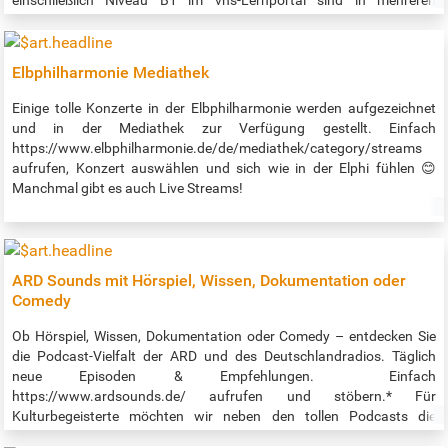
einschließlich Niveau B1 im vhs-Lernportal sind in mehreren
Sprachen verfügbar, ab sofort auch auf Ukrainisch. So können
insbesondere diejenigen, die noch keinen Platz in einem Deutschkurs
vor Ort gefunden haben, die Zeit nutzen, um selbständig mit dem
Elbphilharmonie Mediathek
Deutschlernen zu beginnen. Darüber hinaus erleichtert die
Übersetzung Lehrkräften den Unterricht mit dem vhs-Lernportal.
Einige tolle Konzerte in der Elbphilharmonie werden aufgezeichnet
Zum Lernen werden lediglich ein Smartphone und ein Internetzugang
und in der Mediathek zur Verfügung gestellt. Einfach
benötigt. Zu jedem Deutschkurs gibt es zudem passende Apps, mit
https://www.elbphilharmonie.de/de/mediathek/category/streams
denen auch offline gelernt werden kann. Die Apps sind ebenfalls in
aufrufen, Konzert auswählen und sich wie in der Elphi fühlen 😊
mehreren Sprachen und auch in einer ukrainischen Version
Manchmal gibt es auch Live Streams!
verfügbar. Quelle: https://www.vhs-hamburg.de/deutsch/vhs-
lernportal-1076
ARD Sounds mit Hörspiel, Wissen, Dokumentation oder
Comedy
Ob Hörspiel, Wissen, Dokumentation oder Comedy – entdecken Sie
die Podcast-Vielfalt der ARD und des Deutschlandradios. Täglich
neue Episoden & Empfehlungen. Einfach
https://www.ardsounds.de/ aufrufen und stöbern.* Für
Kulturbegeisterte möchten wir neben den tollen Podcasts die
Hörbücher und Hörspiele hervorheben. Es gibt dort sehr viele