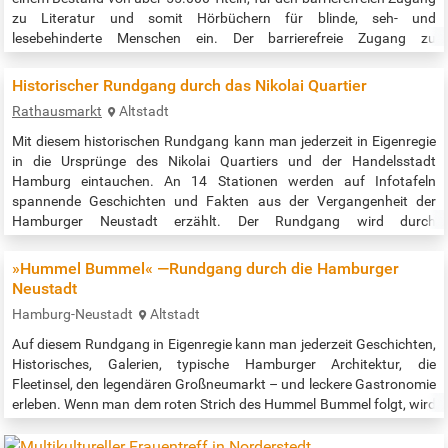
zu Literatur und somit Hörbüchern für blinde, seh- und
lesebehinderte Menschen ein. Der barrierefreie Zugang zu
Hörbüchern wird durch das »Digital Accessible Information System«,
kurz »DAISY« gewährleistet. Der Verleih der Hörbücher ist kostenlos!
Historischer Rundgang durch das Nikolai Quartier
Telefonische Info/Beratung: montags bis donnerstags: 8:00 bis
Rathausmarkt
Altstadt
16:00 Uhr,…
Mit diesem historischen Rundgang kann man jederzeit in Eigenregie
in die Ursprünge des Nikolai Quartiers und der Handelsstadt
Hamburg eintauchen. An 14 Stationen werden auf Infotafeln
spannende Geschichten und Fakten aus der Vergangenheit der
Hamburger Neustadt erzählt. Der Rundgang wird durch
Audioinformationen ergänzt, die mittels QR-Code abrufbar sind. So
wird die Geschichte lebendig. Startpunkt ist das Rathaus / der
»Hummel Bummel« —Rundgang durch die Hamburger
Rathausmarkt. Der Rundgang…
Neustadt
Hamburg-Neustadt
Altstadt
Auf diesem Rundgang in Eigenregie kann man jederzeit Geschichten,
Historisches, Galerien, typische Hamburger Architektur, die
Fleetinsel, den legendären Großneumarkt – und leckere Gastronomie
erleben. Wenn man dem roten Strich des Hummel Bummel folgt, wird
man verführt ;-) ... einzutauchen in das historisch spannende und
aufregende Quartier der Hamburger Neustadt. Diese müsste