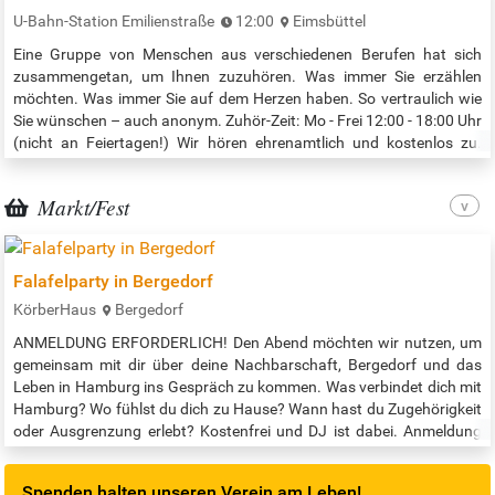
deutsch.html Alle Gruppen in allen Bücherhallen nach Datum /…
U-Bahn-Station Emilienstraße
12:00
Eimsbüttel
Eine Gruppe von Menschen aus verschiedenen Berufen hat sich
zusammengetan, um Ihnen zuzuhören. Was immer Sie erzählen
möchten. Was immer Sie auf dem Herzen haben. So vertraulich wie
Sie wünschen – auch anonym. Zuhör-Zeit: Mo - Frei 12:00 - 18:00 Uhr
(nicht an Feiertagen!) Wir hören ehrenamtlich und kostenlos zu.
Deshalb kann es in Ausnahmefällen auch mal dazu kommen, dass
der Kiosk nicht besetzt ist. Besten Dank für Ihr Verständnis! Der
Markt/Fest
Zuhörer-Kiosk…
Falafelparty in Bergedorf
KörberHaus
Bergedorf
ANMELDUNG ERFORDERLICH! Den Abend möchten wir nutzen, um
gemeinsam mit dir über deine Nachbarschaft, Bergedorf und das
Leben in Hamburg ins Gespräch zu kommen. Was verbindet dich mit
Hamburg? Wo fühlst du dich zu Hause? Wann hast du Zugehörigkeit
oder Ausgrenzung erlebt? Kostenfrei und DJ ist dabei. Anmeldung
gerne hier: https://kohero-magazin.com/event/falafel-und-in-
bergedorf/ Veranstaltungszeit: 19:00 - 21:30 Uhr Quelle:…
Spenden halten unseren Verein am Leben!