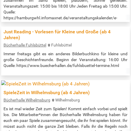
zusammen im Sand spielen, plaudern, Sonne genießen.
Veranstaltungszeit: 15:00 bis 18:00 Uhr Jeden Freitag ab 15:00 Uhr.
Quelle:
https://hamburgwhl.infomaxnet.de/veranstaltungskalender/e-
offener-familientreff?
eventDateId=30205748&widgetToken=MRWRNyOc7DI.&
Just Reading - Vorlesen für Kleine und Große (ab 4
Jahren)
Bücherhalle Fuhlsbüttel
Fuhlsbüttel
Immer freitags gibt es ein anderes Bilderbuchkino für kleine und
große Geschichtenfreunde. Beginn der Veranstaltung: 16:00 Uhr
Quelle: https://www.buecherhallen.de/fuhlsbuettel-termine.html
SpieleZeit in Wilhelmsburg (ab 4 Jahren)
Bücherhalle Wilhelmsburg
Wilhelmsburg
Es ist mal wieder Zeit zum Spielen! Kommt einfach vorbei und spielt
los. Die Mitarbeiter*innen der Bücherhalle Wilhelmsburg haben für
euch ein paar Spiele zusammengesucht, die ihr frei spielen könnt. Ihr
müsst auch nicht die ganze Zeit bleiben. Falls ihr die Regeln noch