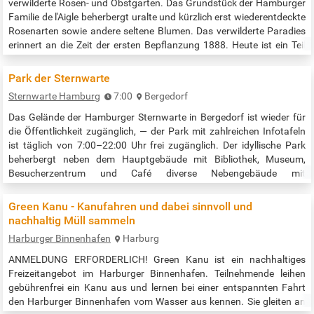
verwilderte Rosen- und Obstgarten. Das Grundstück der Hamburger
Familie de l'Aigle beherbergt uralte und kürzlich erst wiederentdeckte
Rosenarten sowie andere seltene Blumen. Das verwilderte Paradies
erinnert an die Zeit der ersten Bepflanzung 1888. Heute ist ein Teil
des Gartens ist als Naturdenkmal erhalten und liegt inmitten der
Stiftung Anscharhöhe, zugänglich über Tarpenbekstraße…
Park der Sternwarte
Sternwarte Hamburg
7:00
Bergedorf
Das Gelände der Hamburger Sternwarte in Bergedorf ist wieder für
die Öffentlichkeit zugänglich, — der Park mit zahlreichen Infotafeln
ist täglich von 7:00–22:00 Uhr frei zugänglich. Der idyllische Park
beherbergt neben dem Hauptgebäude mit Bibliothek, Museum,
Besucherzentrum und Café diverse Nebengebäude mit
verschiedenen Teleskopen sowie einen Planetenpfad mit
Informationstafeln. Weitere Infos des Denkmalvereins:…
Green Kanu - Kanufahren und dabei sinnvoll und
nachhaltig Müll sammeln
Harburger Binnenhafen
Harburg
ANMELDUNG ERFORDERLICH! Green Kanu ist ein nachhaltiges
Freizeitangebot im Harburger Binnenhafen. Teilnehmende leihen
gebührenfrei ein Kanu aus und lernen bei einer entspannten Fahrt
den Harburger Binnenhafen vom Wasser aus kennen. Sie gleiten an