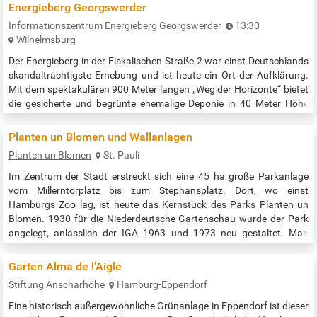
Energieberg Georgswerder
Informationszentrum Energieberg Georgswerder
13:30
Wilhelmsburg
Der Energieberg in der Fiskalischen Straße 2 war einst Deutschlands
skandalträchtigste Erhebung und ist heute ein Ort der Aufklärung.
Mit dem spektakulären 900 Meter langen „Weg der Horizonte“ bietet
die gesicherte und begrünte ehemalige Deponie in 40 Meter Höhe
zudem eine fantastische Aussicht auf die Stadt. Es finden
regelmäßig Führungen zur Geschichte des Bergs von einer
Planten un Blomen und Wallanlagen
Mülldeponie zum Energieberg statt: sonnabends und sonntags um
Planten un Blomen
St. Pauli
13.30 Uhr …
Im Zentrum der Stadt erstreckt sich eine 45 ha große Parkanlage
vom Millerntorplatz bis zum Stephansplatz. Dort, wo einst
Hamburgs Zoo lag, ist heute das Kernstück des Parks Planten un
Blomen. 1930 für die Niederdeutsche Gartenschau wurde der Park
angelegt, anlässlich der IGA 1963 und 1973 neu gestaltet. Man
kommt hierher wegen der wunderschönen Blumenanlagen, der
Wasserlichtorgel im Parksee, der Spielplätze, eines Musikpavillons
Garten Alma de l'Aigle
und der Restaurants.…
Stiftung Anscharhöhe
Hamburg-Eppendorf
Eine historisch außergewöhnliche Grünanlage in Eppendorf ist dieser