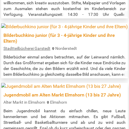
willkommen, sich kreativ auszutoben. Stifte, Malpapier und Vorlagen
zum Ausmalen stehen euch kostenfrei im Kinderbereich zur
Verfügung. Veranstaltungszeit: 14:30 - 17:30 Uhr Quelle:
https://www.buecherhallen.de/jenfelder-au-
termin/Malnachmittag/datum/20260807.html
Bilderbuchkino junior (für 3 - 4-jährige Kinder und ihre
Eltern)
Stadtteilbücherei Garstedt
Norderstedt
Bilderbücher einmal anders betrachten, auf der Leinwand nämlich.
Durch das Großformat ergeben sich für die Kinder neue Eindrücke zu
der Geschichte, die zu den Bildern erzählt wird. Und da viele Kinder
beim Bilderbuchkino ja gleichzeitig dasselbe Bild anschauen, kann es
dabei manche überraschende Erkenntnis und Entdeckung in der
Gruppe geben! Beginn der Veranstaltung: 16:00 Uhr Quelle:…
Jugendmobil am Alten Markt Elmshorn (13 bis 27 Jahre)
Alter Markt in Elmshorn
Elmshorn
Beim Jugendmobil kannst du einfach chillen, neue Leute
kennenlernen und bei Aktionen mitmachen. Es gibt Fußball,
Streetball- und Basketballturniere und ab und zu wird auch
gemeinsam gegrillt. Egal ob du kurz vorbeischaust oder den ganzen