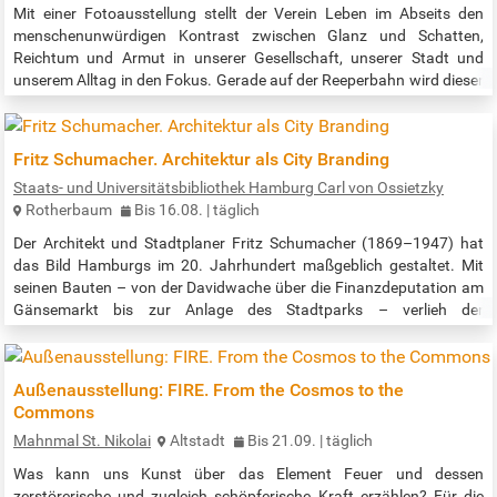
Mit einer Fotoausstellung stellt der Verein Leben im Abseits den
menschenunwürdigen Kontrast zwischen Glanz und Schatten,
Reichtum und Armut in unserer Gesellschaft, unserer Stadt und
unserem Alltag in den Fokus. Gerade auf der Reeperbahn wird dieser
Kontrast sichtbar: Zwischen Feiernden, Anwohnern und
Geschäftstreibenden begegnet man obdachlosen Menschen, die mit
unglaublich viel Ausdauer, Stärke und Kreativität im Schatten des
Fritz Schumacher. Architektur als City Branding
Glanzes ihren schweren…
Staats- und Universitätsbibliothek Hamburg Carl von Ossietzky
Rotherbaum
Bis 16.08. | täglich
Der Architekt und Stadtplaner Fritz Schumacher (1869–1947) hat
das Bild Hamburgs im 20. Jahrhundert maßgeblich gestaltet. Mit
seinen Bauten – von der Davidwache über die Finanzdeputation am
Gänsemarkt bis zur Anlage des Stadtparks – verlieh der
Oberbaudirektor der Stadt ein regelrechtes City Branding, das bis
heute nachwirkt. Der persönliche Nachlass des Architekten, der sich
im Besitz der Staats- und Universitätsbibliothek Hamburg befindet,
Außenausstellung: FIRE. From the Cosmos to the
macht dessen…
Commons
Mahnmal St. Nikolai
Altstadt
Bis 21.09. | täglich
Was kann uns Kunst über das Element Feuer und dessen
zerstörerische und zugleich schöpferische Kraft erzählen? Für die