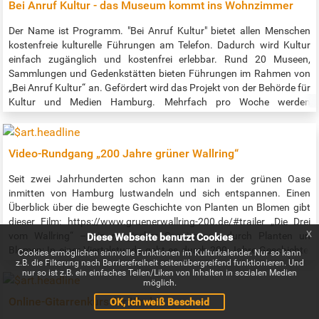
Bei Anruf Kultur - das Museum kommt ins Wohnzimmer
Der Name ist Programm. "Bei Anruf Kultur" bietet allen Menschen
kostenfreie kulturelle Führungen am Telefon. Dadurch wird Kultur
einfach zugänglich und kostenfrei erlebbar. Rund 20 Museen,
Sammlungen und Gedenkstätten bieten Führungen im Rahmen von
„Bei Anruf Kultur“ an. Gefördert wird das Projekt von der Behörde für
Kultur und Medien Hamburg. Mehrfach pro Woche werden
verschiedene interessante Führungen geboten. Details zum
abwechslungsreichen Programm gibt es unter:
www.beianrufkultur.de Link zur barriefreien Darstellung des
Video-Rundgang „200 Jahre grüner Wallring“
Programms: https://www.bsvh.org/termine.html?
tags%5B%5D=kultur , als Ansage unter Telefon (040) 209 404 66.
Seit zwei Jahrhunderten schon kann man in der grünen Oase
Eine Anmeldung ist bis einen Tag vor der Führung bei Melanie Wölwer
inmitten von Hamburg lustwandeln und sich entspannen. Einen
vom BSVH per Mail an buchung@beianrufkultur.de oder Telefon
Überblick über die bewegte Geschichte von Planten un Blomen gibt
(040) 209 404 29 nötig.
dieser Film: https://www.gruenerwallring-200.de/#trailer „Die Drei
x
vom Wallring“ – ein magischer Spaziergang durch Planten un
Diese Webseite benutzt Cookies
Blomen: In einer Viertelstunde geht es durch 200 Jahre Geschichte:
Cookies ermöglichen sinnvolle Funktionen im Kulturkalender. Nur so kann
z.B. die Filterung nach Barrierefreiheit seitenübergreifend funktionieren. Und
Mit historischen Ein- und Aussichten und Begegnungen – z.B. mit
nur so ist z.B. ein einfaches Teilen/Liken von Inhalten in sozialen Medien
dem Bremer „Kunstgärtner“ Isaak Albert Altmann (1777-1837), dem
möglich.
Festungsbauer Johan van Valckenburgh (1575-1625) und Käpt’n
Online-Gitarrenkurs für Kinder
OK, ich weiß Bescheid
Blume, dem Maskottchen der IGA 1973. Sehr empfehlenswert ist