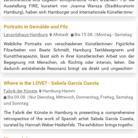
Ausstellung FIRE, kuratiert von Joanna Warsza (Stadtkuratorin
Hamburg), haben sich Hamburger und internationale Künstler:innen
mit dieser Frage beschäftigt und ihre Überlegungen auf vielfältige
Weise in Kunstwerken verarbeitet. Die zeitgenössischen Werke
Portraits in Gemälde und Filz
setzen sich dabei mit den politischen, ökologischen und spirituellen
Levantehaus Hamburg
Altstadt
Bis 15.08. | Montag - Samstag
Dimensionen von…
Weibliche Portraits von verschiedenen Künstlerinnen: Figürliche
Filzarbeiten von Beate Schmidt, Hamburg Textildesignerin und
Kunsttherapeutin, lässt sich in ihrer künstlerischen Arbeit von der
Begegnung mit Menschen, ob flüchtig oder intensiv, leiten. Die
dadurch entstehende Resonanz bringt sie direkt und ungeschönt,
fast wie ein festgehaltener Augenblick, zum Ausdruck. Teilweise
überlässt sie die Zuordnung zu einem Geschlecht den
Where is the LOVE? - Sabela García Cuesta
Betrachtenden. Die…
Fabrik der Künste
Hamburg-Hamm
Bis 09.08. | Nur Dienstag, Mittwoch, Donnerstag, Freitag, Samstag
und Sonntag
The Fabrik der Künste in Hamburg is presenting a comprehensive
retrospective of the work of Spanish artist Sabela García Cuesta,
curated by Hannah Weber-Heidenfels. The exhibition brings together
expressive paintings, drawings, and text-based works that reflect a
personal journey filled with love, pain, and self-discovery. A central