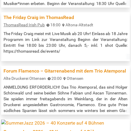
Musiker*innen erbeten. Beginn der Veranstaltung: 18:30 Uhr Quelle:
https://stpetriundpauli-bergedorf.de/joomla/musik/zeit-zum-
innehalten
The Friday Craig im ThomasRead
ThomasRead Irish Pub
18:00
Altona-Altstadt
The Friday Craig meist mit Live Musik ab 20 Uhr! Einlass ab 18 Jahre
Programm im Link zur Veranstaltung Beginn der Veranstaltung:
Eintritt frei 18:00 bis 23:00 Uhr, danach 5,- inkl. 1 shot Quelle:
https://thomasread.de/events/
Forum Flamenco – Gitarrenabend mit dem Trio Atemporal
Alte Druckerei Ottensen
20:00
Ottensen
ANMELDUNG ERFORDERLICH! Das Trio Atemporal, das sind Holger
Schönwald und seine beiden Söhne Fabian und Ascan Tünnerman.
Sie spielen immer freitagabends im Weinklang, der in der Alten
Druckerei angesiedelten Gastronomie, Flamenco. Eine gute Prise
südliches Spanien lässt sich sommers wie winters bei einem Glas
Wein gut mitnehmen! Kostenlose Tickets für das Forum Flamenco
können über den Link zur Veranstaltung reserviert werden. Beginn
der Veranstaltung:…