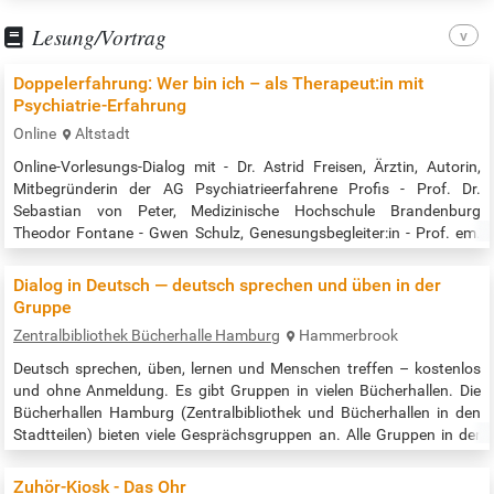
Sport/Abenteuer | 98 min Der Hof ist mit einem Segeldach
Lesung/Vortrag
ausgestattet, somit spielt das…
Doppelerfahrung: Wer bin ich – als Therapeut:in mit
Psychiatrie-Erfahrung
Online
Altstadt
Online-Vorlesungs-Dialog mit - Dr. Astrid Freisen, Ärztin, Autorin,
Mitbegründerin der AG Psychiatrieerfahrene Profis - Prof. Dr.
Sebastian von Peter, Medizinische Hochschule Brandenburg
Theodor Fontane - Gwen Schulz, Genesungsbegleiter:in - Prof. em.
Dr. Thomas Bock, Klinik und Poliklinik für Psychiatrie und
Psychotherapie, Universitätsklinikum Hamburg-Eppendorf Im
Dialog in Deutsch — deutsch sprechen und üben in der
Rahmen der Reihe „Bock auf Dialog?“ "Als Psychotherapeut:in lerne
Gruppe
ich Abstinenz, soll…
Zentralbibliothek Bücherhalle Hamburg
Hammerbrook
Deutsch sprechen, üben, lernen und Menschen treffen – kostenlos
und ohne Anmeldung. Es gibt Gruppen in vielen Bücherhallen. Die
Bücherhallen Hamburg (Zentralbibliothek und Bücherhallen in den
Stadtteilen) bieten viele Gesprächsgruppen an. Alle Gruppen in der
Zentralbibliothek nach Datum / all times and places in the central
library: https://www.buecherhallen.de/zentralbibliothek-dialog-in-
Zuhör-Kiosk - Das Ohr