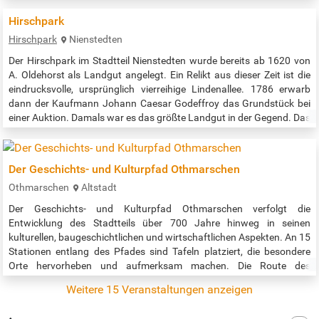
den urigen Fabrikgebäuden und Speichern vorbei, unter den
Klappbrücken hindurch, die wie die alten Krane von dem lebendigen
Hirschpark
Hafenbetrieb erzählen, der hier früher herrschte, können die liebevoll
Hirschpark
Nienstedten
gepflegten…
Der Hirschpark im Stadtteil Nienstedten wurde bereits ab 1620 von
A. Oldehorst als Landgut angelegt. Ein Relikt aus dieser Zeit ist die
eindrucksvolle, ursprünglich vierreihige Lindenallee. 1786 erwarb
dann der Kaufmann Johann Caesar Godeffroy das Grundstück bei
einer Auktion. Damals war es das größte Landgut in der Gegend. Das
klassizistische Landhaus, welches ebenfalls noch steht und heute
als Ballettschule dient, ließ Godeffroy seinerzeit vom später…
Der Geschichts- und Kulturpfad Othmarschen
Othmarschen
Altstadt
Der Geschichts- und Kulturpfad Othmarschen verfolgt die
Entwicklung des Stadtteils über 700 Jahre hinweg in seinen
kulturellen, baugeschichtlichen und wirtschaftlichen Aspekten. An 15
Stationen entlang des Pfades sind Tafeln platziert, die besondere
Orte hervorheben und aufmerksam machen. Die Route des
Geschichts- und Kulturpfads erstreckt sich über ca. 15 Kilometer und
Weitere 15 Veranstaltungen anzeigen
ist speziell für Fahrradtouren ausgelegt. Je nach Tempo dauert sie
drei bis vier…