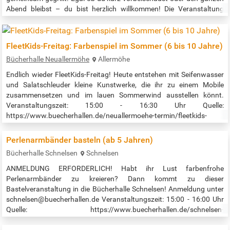
Abend bleibst – du bist herzlich willkommen! Die Veranstaltung
richtet sich an Jugendliche zwischen 13 und 27 Jahren.
Veranstaltungszeit: 17:00 - 22:00 Uhr Quelle:…
FleetKids-Freitag: Farbenspiel im Sommer (6 bis 10 Jahre)
Bücherhalle Neuallermöhe
Allermöhe
Endlich wieder FleetKids-Freitag! Heute entstehen mit Seifenwasser
und Salatschleuder kleine Kunstwerke, die ihr zu einem Mobile
zusammensetzen und im lauen Sommerwind ausstellen könnt.
Veranstaltungszeit: 15:00 - 16:30 Uhr Quelle:
https://www.buecherhallen.de/neuallermoehe-termin/fleetkids-
freitag-farbenspiel-im-sommer/datum/20260807.html
Perlenarmbänder basteln (ab 5 Jahren)
Bücherhalle Schnelsen
Schnelsen
ANMELDUNG ERFORDERLICH! Habt ihr Lust farbenfrohe
Perlenarmbänder zu kreieren? Dann kommt zu dieser
Bastelveranstaltung in die Bücherhalle Schnelsen! Anmeldung unter
schnelsen@buecherhallen.de Veranstaltungszeit: 15:00 - 16:00 Uhr
Quelle: https://www.buecherhallen.de/schnelsen-
termin/perlenarmbaender-basteln-24372/datum/20260807.html