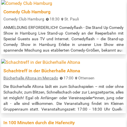
Comedy Club Hamburg
Comedy Club Hamburg
18:30
St. Pauli
ANMELDUNG ERFORDERLICH! Comedyflash - Die Stand Up Comedy
Show in Hamburg Live Stand-up Comedy an der Reeperbahn mit
Special Guests aus TV und Internet. Comedyflash – die Stand-up
Comedy Show in Hamburg Erlebe in unserer Live Show eine
spannende Mischung aus etablierten Comedy-Größen, bekannt aus
TikTok, Instagram und TV, und frischen Talenten, die gerade die
Stand-up-Szene erobern. Freue dich auf eine professionelle Show in
bester Lage an der…
Schachtreff in der Bücherhalle Altona
Bücherhalle Altona im Mercado
17:00
Ottensen
Die Bücherhalle Altona lädt ein zum Schachspielen – mit oder ohne
Schachuhr, zum Blitzen, Schnellschach oder zur Langzeitpartie, alles
ist möglich! Egal ob Anfänger- oder Vereinsspieler*innen, jung oder
alt - alle sind willkommen. Die Veranstaltung findet im Kleinen
Gruppenraum statt. Veranstaltungszeit: 17:00 - 18:30 Uhr Quelle:
https://www.buecherhallen.de/altona-
termin/schachtreff/datum/20260807.html
In 100 Minuten durch die Hafencity