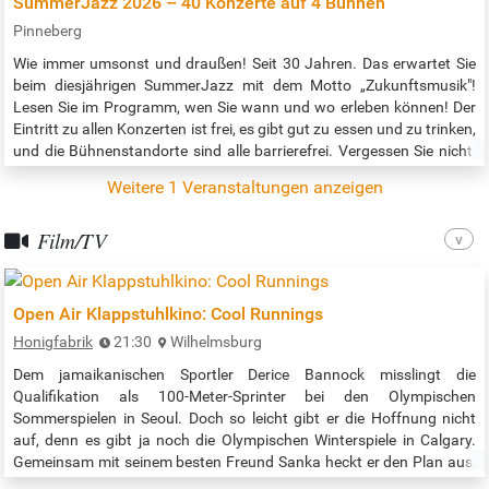
SummerJazz 2026 – 40 Konzerte auf 4 Bühnen
Pinneberg
Wie immer umsonst und draußen! Seit 30 Jahren. Das erwartet Sie
beim diesjährigen SummerJazz mit dem Motto „Zukunftsmusik"!
Lesen Sie im Programm, wen Sie wann und wo erleben können! Der
Eintritt zu allen Konzerten ist frei, es gibt gut zu essen und zu trinken,
und die Bühnenstandorte sind alle barrierefrei. Vergessen Sie nicht,
vor Ort unseren Pin zu kaufen und uns so zu unterstützen! Beginn
Weitere 1 Veranstaltungen anzeigen
der Veranstaltung: Siehe Programm / siehe Link Quelle:…
Film/TV
Open Air Klappstuhlkino: Cool Runnings
Honigfabrik
21:30
Wilhelmsburg
Dem jamaikanischen Sportler Derice Bannock misslingt die
Qualifikation als 100-Meter-Sprinter bei den Olympischen
Sommerspielen in Seoul. Doch so leicht gibt er die Hoffnung nicht
auf, denn es gibt ja noch die Olympischen Winterspiele in Calgary.
Gemeinsam mit seinem besten Freund Sanka heckt er den Plan aus,
dort mit einer Bobmannschaft anzutreten ... USA 1993 |