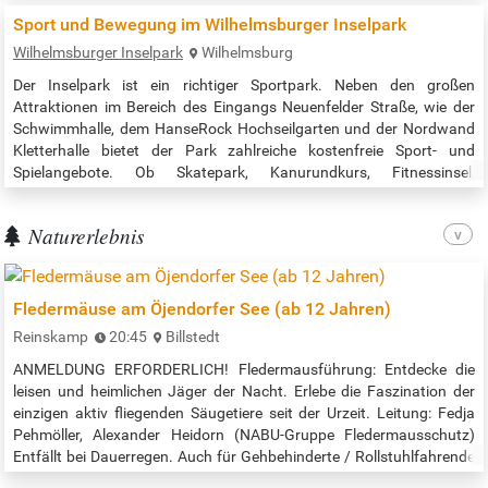
Hamburger Sportvereinen kannst du dich durch verschiedenste
Sport und Bewegung im Wilhelmsburger Inselpark
Sportarten…
Wilhelmsburger Inselpark
Wilhelmsburg
Der Inselpark ist ein richtiger Sportpark. Neben den großen
Attraktionen im Bereich des Eingangs Neuenfelder Straße, wie der
Schwimmhalle, dem HanseRock Hochseilgarten und der Nordwand
Kletterhalle bietet der Park zahlreiche kostenfreie Sport- und
Spielangebote. Ob Skatepark, Kanurundkurs, Fitnessinsel,
Beachsportfeld, Disc Golf oder Spielplätze: wir schaffen
bestmögliche Bedingungen für eine aktive Gestaltung Ihres Alltags.
Naturerlebnis
An einigen Anlagen sorgt sogar…
Fledermäuse am Öjendorfer See (ab 12 Jahren)
Reinskamp
20:45
Billstedt
ANMELDUNG ERFORDERLICH! Fledermausführung: Entdecke die
leisen und heimlichen Jäger der Nacht. Erlebe die Faszination der
einzigen aktiv fliegenden Säugetiere seit der Urzeit. Leitung: Fedja
Pehmöller, Alexander Heidorn (NABU-Gruppe Fledermausschutz)
Entfällt bei Dauerregen. Auch für Gehbehinderte / Rollstuhlfahrende
geeignet. Treffpunkt: Parkplatz am Südende der Straße Reinskamp