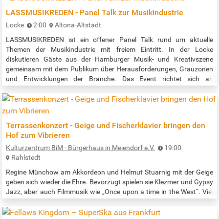
LASSMUSIKREDEN - Panel Talk zur Musikindustrie
Locke
2:00
Altona-Altstadt
LASSMUSIKREDEN ist ein offener Panel Talk rund um aktuelle
Themen der Musikindustrie mit freiem Eintritt. In der Locke
diskutieren Gäste aus der Hamburger Musik- und Kreativszene
gemeinsam mit dem Publikum über Herausforderungen, Grauzonen
und Entwicklungen der Branche. Das Event richtet sich an
Musikinteressierte, Künstler:innen, Veranstalter:innen und
Studierende, alle, die Lust auf ehrlichen Austausch und neue
Kontakte haben. Neben der Diskussion…
Terrassenkonzert - Geige und Fischerklavier bringen den
Hof zum Vibrieren
Kulturzentrum BiM - Bürgerhaus in Meiendorf e.V.
19:00
Rahlstedt
Regine Münchow am Akkordeon und Helmut Stuarnig mit der Geige
geben sich wieder die Ehre. Bevorzugt spielen sie Klezmer und Gypsy
Jazz, aber auch Filmmusik wie „Once upon a time in the West“. Viel
Spaß bei diesem facettenreichen Konzert! Eintritt: frei (der Hut geht
rum) ohne Anmeldung, einfach vorbeischauen bei Regen im Saal