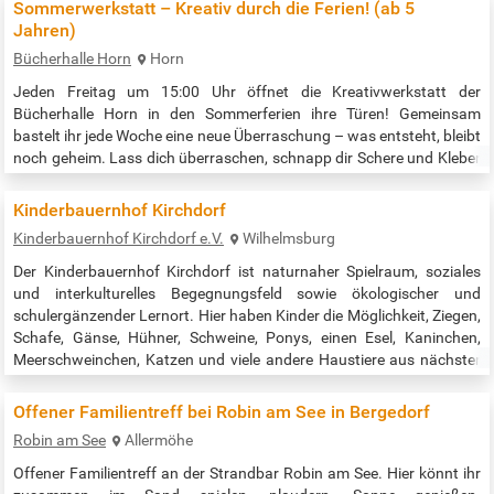
Sommerwerkstatt – Kreativ durch die Ferien! (ab 5
Jahren)
Bücherhalle Horn
Horn
Jeden Freitag um 15:00 Uhr öffnet die Kreativwerkstatt der
Bücherhalle Horn in den Sommerferien ihre Türen! Gemeinsam
bastelt ihr jede Woche eine neue Überraschung – was entsteht, bleibt
noch geheim. Lass dich überraschen, schnapp dir Schere und Kleber
und verbringe einen kreativen Feriennachmittag voller Spaß und
Fantasie. Veranstaltungszeit: 15:00 - 16:00 Uhr Quelle:…
Kinderbauernhof Kirchdorf
Kinderbauernhof Kirchdorf e.V.
Wilhelmsburg
Der Kinderbauernhof Kirchdorf ist naturnaher Spielraum, soziales
und interkulturelles Be­gegnungsfeld sowie ökologischer und
schulergän­zender Lernort. Hier haben Kinder die Möglichkeit, Ziegen,
Schafe, Gänse, Hühner, Schweine, Ponys, einen Esel, Kaninchen,
Meerschweinchen, Katzen und viele andere Haustiere aus nächster
Nähe zu sehen und diese zu streicheln, füttern und zu pflegen. Der
Eintritt für Einzelbesucher und Familien ist kostenfrei |…
Offener Familientreff bei Robin am See in Bergedorf
Robin am See
Allermöhe
Offener Familientreff an der Strandbar Robin am See. Hier könnt ihr