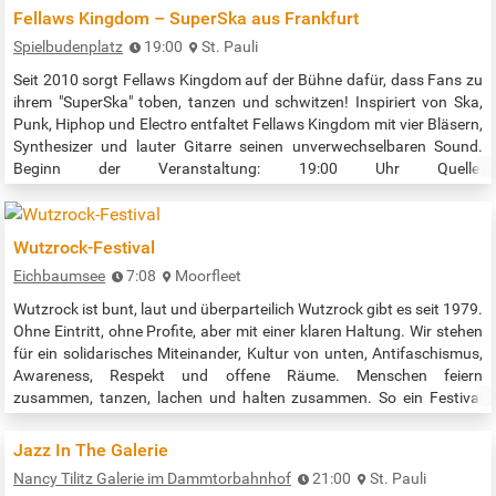
Veranstaltungszeit: 19:00 - 21:00 Uhr Quelle:…
Fellaws Kingdom – SuperSka aus Frankfurt
Spielbudenplatz
19:00
St. Pauli
Seit 2010 sorgt Fellaws Kingdom auf der Bühne dafür, dass Fans zu
ihrem "SuperSka" toben, tanzen und schwitzen! Inspiriert von Ska,
Punk, Hiphop und Electro entfaltet Fellaws Kingdom mit vier Bläsern,
Synthesizer und lauter Gitarre seinen unverwechselbaren Sound.
Beginn der Veranstaltung: 19:00 Uhr Quelle:
https://spielbudenplatz.eu/erleben/events/fellaws-kingdom
Wutzrock-Festival
Eichbaumsee
7:08
Moorfleet
Wutzrock ist bunt, laut und überparteilich Wutzrock gibt es seit 1979.
Ohne Eintritt, ohne Profite, aber mit einer klaren Haltung. Wir stehen
für ein solidarisches Miteinander, Kultur von unten, Antifaschismus,
Awareness, Respekt und offene Räume. Menschen feiern
zusammen, tanzen, lachen und halten zusammen. So ein Festival
passiert nicht einfach. Wutzrock lebt von vielen helfenden Händen,
die freiwillig mit anpacken. Es lebt von Bands, die uns…
Jazz In The Galerie
Nancy Tilitz Galerie im Dammtorbahnhof
21:00
St. Pauli