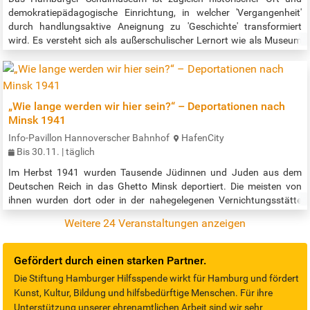
demokratiepädagogische Einrichtung, in welcher 'Vergangenheit'
durch handlungsaktive Aneignung zu 'Geschichte' transformiert
wird. Es versteht sich als außerschulischer Lernort wie als Museum
und ist darüber hinaus mit seinen Archivalien und
Bibliotheksbeständen Hamburgs einschlägiger Ort der
Schulgeschichtsforschung. Das Museum bietet eine anschauliche
Darstellung der Hamburger Schulgeschichte…
„Wie lange werden wir hier sein?“ – Deportationen nach
Minsk 1941
Info-Pavillon Hannoverscher Bahnhof
HafenCity
Bis 30.11. | täglich
Im Herbst 1941 wurden Tausende Jüdinnen und Juden aus dem
Deutschen Reich in das Ghetto Minsk deportiert. Die meisten von
ihnen wurden dort oder in der nahegelegenen Vernichtungsstätte
Malyj Trostenez von SS-Einheiten ermordet. Doch wie verliefen diese
Weitere 24 Veranstaltungen anzeigen
Deportationen – und wie wird heute in Deutschland und Belarus an
diese Verbrechen erinnert? Eine Installation am Gedenkort "denk.mal
Hannoverscher Bahnhof" zeigt Fotografien der belarussischen
Gefördert durch einen starken Partner.
Regisseurin…
Die Stiftung Hamburger Hilfsspende wirkt für Hamburg und fördert
Kunst, Kultur, Bildung und hilfsbedürftige Menschen. Für ihre
Unterstützung unserer ehrenamtlichen Arbeit sind wir sehr