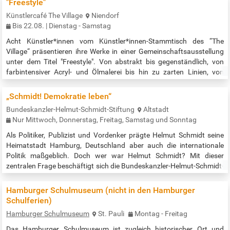
"Freestyle"
section on the second floor features fifty bust portraits from a long-
Künstlercafé The Village
Niendorf
term project based on trusting conversations with…
Bis 22.08. | Dienstag - Samstag
Acht Künstler*innen vom Künstler*innen-Stammtisch des “The
Village“ präsentieren ihre Werke in einer Gemeinschaftsausstellung
unter dem Titel "Freestyle". Von abstrakt bis gegenständlich, von
farbintensiver Acryl- und Ölmalerei bis hin zu zarten Linien, von
Pouring bis zu Gedichten mit Fotos. Lassen Sie sich von der Vielfalt
inspirieren! Es stellen aus: Arielle Drouard, Holger Gronau, Berit
„Schmidt! Demokratie leben“
Hansen, Mara Madrugada, Marieke Mittelbach, Bea Rauscher,
Bundeskanzler-Helmut-Schmidt-Stiftung
Altstadt
Jenny…
Nur Mittwoch, Donnerstag, Freitag, Samstag und Sonntag
Als Politiker, Publizist und Vordenker prägte Helmut Schmidt seine
Heimatstadt Hamburg, Deutschland aber auch die internationale
Politik maßgeblich. Doch wer war Helmut Schmidt? Mit dieser
zentralen Frage beschäftigt sich die Bundeskanzler-Helmut-Schmidt-
Stiftung und vermittelt Ihnen durch verschiedene Ausstellungen
Einblicke in Schmidts Leben und Wirken: Die Ausstellung „Schmidt!
Hamburger Schulmuseum (nicht in den Hamburger
Demokratie leben“ zeigt Ihnen ein Jahrhundert deutscher und…
Schulferien)
Hamburger Schulmuseum
St. Pauli
Montag - Freitag
Das Hamburger Schulmuseum ist zugleich historischer Ort und