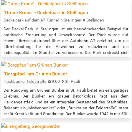
Anmeldung unter:…
"Grüne Krone" - Deckelpark in Stellingen
Deckelpark auf dem A7-Tunnel in Stellingen
Stellingen
Der Deckel-Park in Stellingen ist ein beeindruckendes Beispiel für
städtische Erneuerung und Umweltschutz. Der Park wurde auf
einem Lärmschutztunnel über der Autobahn A7 errichtet, um die
Lärmbelastung für die Anwohner zu reduzieren und die
Lebensqualität im Stadtteil zu verbessern. Der Park erstreckt sich
über eine Länge von etwa 900 Metern und verbindet die zuvor
getrennten Stadtteile Stellingen und Eidelstedt1. Der Park bietet eine
Vielzahl von…
"Bergpfad" am Grünen Bunker
Hochbunker Feldstraße
9:00
St. Pauli
Der Rundweg am Grünen Bunker in St. Pauli bietet ein einzigartiges
Erlebnis. Der Bunker, ein grauer Betonkoloss, ragt aus dem
Heiligengeistfeld und ist ein integraler Bestandteil des Stadtbildes.
Bekannt als „Medienbunker“ oder „Bunker an der Feldstraße“, steht
er für Kreativität und Stadtkultur. Der Bunker wurde 1942 in nur 300
Tagen von Zwangsarbeitern errichtet und dient heute als Mahnmal
für die Opfer des NS-Regimes. Während der Umbaumaßnahmen
kommen…