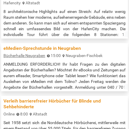
Hafencity
Altstadt
8 architektonische Highlights auf einen Streich: Auf relativ wenig
Raum stehen hier moderne, aufsehenerregende Gebäude, eins neben
dem anderen. So kann man sich auf einem entspannten Spaziergang
schnell ein umfassendes Bild von der HafenCity machen. Die
individuelle Tour führt über die folgenden 8 Stationen: 1.
Elbphilharmonie 2. Das Oval 3. New Work Harbour 4. Marco-Polo-
Tower 5. Hamburg Cruise Center HafenCity 6. Sumatrakontor 7.
eMedien-Sprechstunde in Neugraben
25hours Hotel…
Bücherhalle Neugraben
15:00
Neugraben-Fischbek
ANMELDUNG ERFORDERLICH! Ihr habt Fragen zu den digitalen
Angeboten der Bücherhallen? Möchtet ihr eBooks und Zeitungen auf
eurem eReader, Smartphone oder Tablet lesen? Wie funktioniert das
Ausleihen von eMedien mit dem Tolino? Jeden Freitag werden die
Angebote der Bücherhallen vorgestellt. Anmeldung unter 040 / 701
76 22 oder neugraben@buecherhallen.de Veranstaltungszeit: 15:00
bis 17:00 Uhr Quelle: https://www.buecherhallen.de/neugraben-
Verleih barrierefreier Hörbücher für Blinde und
termine.html
Sehbehinderte
Online
8:00
Altstadt
Seit 1958 setzt sich die Norddeutsche Hörbücherei, mittlerweile mit
einem Bestand von über 55.000 Titeln, für den barrierefreien Zugang