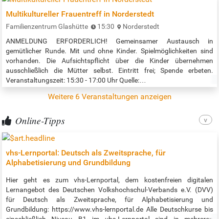
eigentlich Hamburger Altstadt heißen, denn hier am Hafenrand ist
Multikultureller Frauentreff in Norderstedt
die…
Familienzentrum Glashütte
15:30
Norderstedt
ANMELDUNG ERFORDERLICH! Gemeinsamer Austausch in
gemütlicher Runde. Mit und ohne Kinder. Spielmöglichkeiten sind
vorhanden. Die Aufsichtspflicht über die Kinder übernehmen
ausschließlich die Mütter selbst. Eintritt frei; Spende erbeten.
Veranstaltungszeit: 15:30 - 17:00 Uhr Quelle:…
Weitere 6 Veranstaltungen anzeigen
Online-Tipps
vhs-Lernportal: Deutsch als Zweitsprache, für
Alphabetisierung und Grundbildung
Hier geht es zum vhs-Lernportal, dem kostenfreien digitalen
Lernangebot des Deutschen Volkshochschul-Verbands e.V. (DVV)
für Deutsch als Zweitsprache, für Alphabetisierung und
Grundbildung: https://www.vhs-lernportal.de Alle Deutschkurse bis