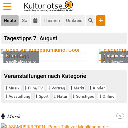
Heute
Sa
Themen
Umkreis
Tagestipps
7. August
Open Air Klappstuhlkino: Cool
Fledermäu
Film/TV
Naturerlebn
Runnings
(ab 12 Ja
Wilhelmsburg
Billstedt
Veranstaltungen nach Kategorie
Musik
Film/TV
Vortrag
Markt
Kinder
Ausstellung
Sport
Natur
Sonstiges
Online
Musik