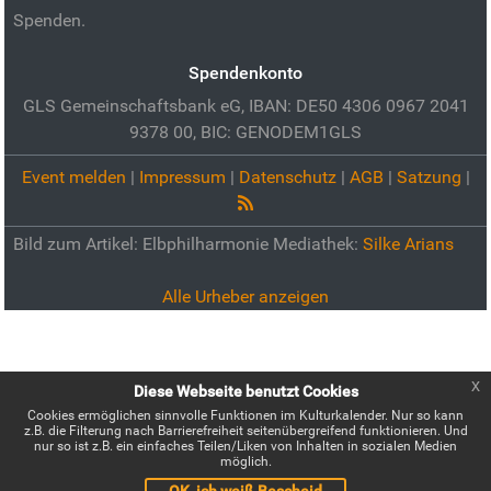
Spenden.
Spendenkonto
GLS Gemeinschaftsbank eG, IBAN: DE50 4306 0967 2041
9378 00, BIC: GENODEM1GLS
Event melden
|
Impressum
|
Datenschutz
|
AGB
|
Satzung
|
Bild zum Artikel:
Elbphilharmonie Mediathek:
Silke Arians
Alle Urheber anzeigen
x
Diese Webseite benutzt Cookies
Cookies ermöglichen sinnvolle Funktionen im Kulturkalender. Nur so kann
z.B. die Filterung nach Barrierefreiheit seitenübergreifend funktionieren. Und
nur so ist z.B. ein einfaches Teilen/Liken von Inhalten in sozialen Medien
möglich.