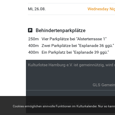
Mi, 26.08.
Wednesday Nig
Behindertenparkplätze
250m
Vier Parkplätze bei "Alsterterrasse 1"
400m
Zwei Parkplätze bei "Esplanade 36 ggü."
400m
Ein Parkplatz bei "Esplanade 39 ggü."
Kulturlotse Hamburg e.V. ist gemeinnützig, wird
GLS Gemein
Diese Seite enthält Bilder folgender Urheber:
Cookies ermöglichen sinnvolle Funktionen im Kulturkalender. Nur so kann z.