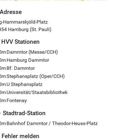
Adresse
g-Hammarskjöld-Platz
354
Hamburg (St. Pauli)
HVV Stationen
0m
Dammtor (Messe/CCH)
0m
Hamburg Dammtor
0m
Bf. Dammtor
0m
Stephansplatz (Oper/CCH)
0m
U Stephansplatz
0m
Universität/Staatsbibliothek
0m
Fontenay
Stadtrad-Station
0m
Bahnhof Dammtor / Theodor-Heuss-Platz
Fehler melden