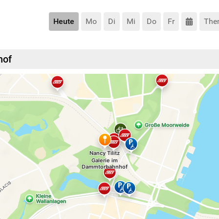
Heute
Mo
Di
Mi
Do
Fr
The
hof