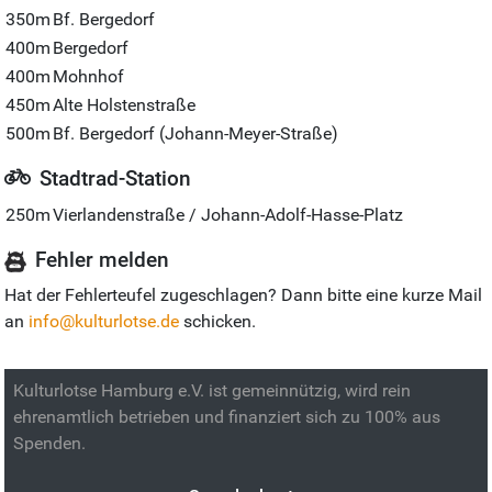
350m
Bf. Bergedorf
400m
Bergedorf
400m
Mohnhof
450m
Alte Holstenstraße
500m
Bf. Bergedorf (Johann-Meyer-Straße)
Stadtrad-Station
250m
Vierlandenstraße / Johann-Adolf-Hasse-Platz
Fehler melden
Hat der Fehlerteufel zugeschlagen? Dann bitte eine kurze Mail
an
info@kulturlotse.de
schicken.
Kulturlotse Hamburg e.V. ist gemeinnützig, wird rein
ehrenamtlich betrieben und finanziert sich zu 100% aus
Spenden.