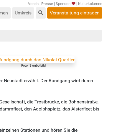
Verein
|
Presse
|
Spenden
|
Kulturkolumne
men
Umkreis
Veranstaltung eintragen
Foto: Symbolbild
r Neustadt erzählt. Der Rundgang wird durch
Gesellschaft, die Trostbrücke, die Bohnenstraße,
ammfleet, den Adolphsplatz, das Alsterfleet bis
e einzelnen Stationen und hören Sie die