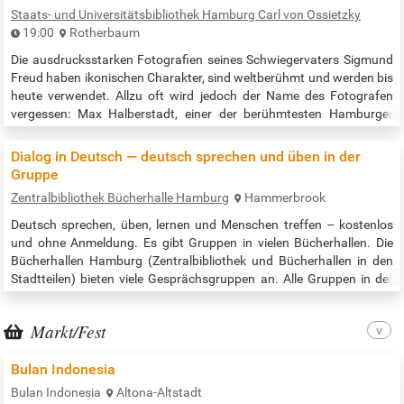
statt. …
Staats- und Universitätsbibliothek Hamburg Carl von Ossietzky
19:00
Rotherbaum
Die ausdrucksstarken Fotografien seines Schwiegervaters Sigmund
Freud haben ikonischen Charakter, sind weltberühmt und werden bis
heute verwendet. Allzu oft wird jedoch der Name des Fotografen
vergessen: Max Halberstadt, einer der berühmtesten Hamburger
Porträtfotografen. Als Jude flüchtete er 1936 nach Südafrika. In
einer abwechslungsreichen Text- und Bildcollage stellen die
Dialog in Deutsch — deutsch sprechen und üben in der
Schauspielerin Katharina Schütz und der Publizist Wilfried Weinke
Gruppe
Leben und…
Zentralbibliothek Bücherhalle Hamburg
Hammerbrook
Deutsch sprechen, üben, lernen und Menschen treffen – kostenlos
und ohne Anmeldung. Es gibt Gruppen in vielen Bücherhallen. Die
Bücherhallen Hamburg (Zentralbibliothek und Bücherhallen in den
Stadtteilen) bieten viele Gesprächsgruppen an. Alle Gruppen in der
Zentralbibliothek nach Datum / all times and places in the central
library: https://www.buecherhallen.de/zentralbibliothek-dialog-in-
Markt/Fest
deutsch.html Alle Gruppen in allen Bücherhallen nach Datum /…
Bulan Indonesia
Bulan Indonesia
Altona-Altstadt