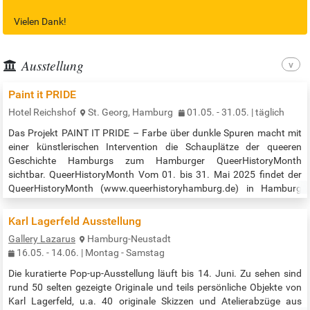
Vielen Dank!
Ausstellung
Paint it PRIDE
Hotel Reichshof
St. Georg, Hamburg
01.05. - 31.05. | täglich
Das Projekt PAINT IT PRIDE – Farbe über dunkle Spuren macht mit
einer künstlerischen Intervention die Schauplätze der queeren
Geschichte Hamburgs zum Hamburger QueerHistoryMonth
sichtbar. QueerHistoryMonth Vom 01. bis 31. Mai 2025 findet der
QueerHistoryMonth (www.queerhistoryhamburg.de) in Hamburg
statt. Verschiedene Veranstaltungen im Rahmen des Festivals
machen die Geschichte(n) der queeren Community in Hamburg
Karl Lagerfeld Ausstellung
erlebbar. Alle sind herzlich willkommen!…
Gallery Lazarus
Hamburg-Neustadt
16.05. - 14.06. | Montag - Samstag
Die kuratierte Pop-up-Ausstellung läuft bis 14. Juni. Zu sehen sind
rund 50 selten gezeigte Originale und teils persönliche Objekte von
Karl Lagerfeld, u.a. 40 originale Skizzen und Atelierabzüge aus