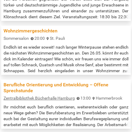
türkei- und deutschstämmige Jugendliche und junge Erwachsene in
Hamburg zusammenzuführen und einander zu unterstützen. Der
Klönschnack dient diesem Ziel. Veranstaltungszeit: 18:30 bis 22:30
Uhr Ort: Teehaus (Große Wallanlagen) Quelle:…
Wohnzimmergeschichten
Sommersalon
20:00
St. Pauli
Endlich ist es wieder soweit! nach langer Winterpause stehen endlich
die nächsten Wohnzimmergeschichten an. Den 26.05. könnt ihr euch
dick im Kalender eintragen! Wie schön, wir freuen uns wie immer doll
auf tollen Schnack, Quatsch und Musik ohne Senf, aber bestimmt mit
Schnappes. Seid herzlich eingeladen in unser Wohnzimmer zur
ultimativen Live-Talkshow mit Livemusik zu kommen. Die Rosa
Kleiderfee und Kapitän Planlos möchten die Guten mit den Guten…
Berufliche Orientierung und Entwicklung – Offene
Sprechstunde
Zentralbibliothek Bücherhalle Hamburg
13:00
Hammerbrook
Ihr möchtet euch beruflich orientieren, weiterentwickeln oder ganz
neue Wege gehen? Die Berufsberatung im Erwerbsleben unterstützt
euch bei der Gestaltung eurer individuellen Berufswegeplanung und
erarbeitet mit euch Möglichkeiten der Realisierung. Der Arbeitsmarkt
verändert sich ständig und schnell, manche Berufsfelder