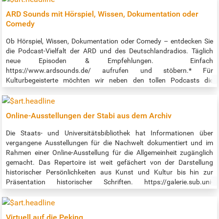
ARD Sounds mit Hörspiel, Wissen, Dokumentation oder
Comedy
Ob Hörspiel, Wissen, Dokumentation oder Comedy – entdecken Sie
die Podcast-Vielfalt der ARD und des Deutschlandradios. Täglich
neue Episoden & Empfehlungen. Einfach
https://www.ardsounds.de/ aufrufen und stöbern.* Für
Kulturbegeisterte möchten wir neben den tollen Podcasts die
Hörbücher und Hörspiele hervorheben. Es gibt dort sehr viele
Klassiker und auch aktuelles! Hörbücher unter
https://www.ardsounds.de/rubrik/hoerbuch-108/ Hörspiele
Online-Ausstellungen der Stabi aus dem Archiv
unter https://www.ardsounds.de/rubrik/hoerspiel-112/ Auch als
app: https://www.ardsounds.de/apps/ *Hieß früher ARD Audiothek,
Die Staats- und Universitätsbibliothek hat Informationen über
nun heißt es ARD Sounds.
vergangene Ausstellungen für die Nachwelt dokumentiert und im
Rahmen einer Online-Ausstellung für die Allgemeinheit zugänglich
gemacht. Das Repertoire ist weit gefächert von der Darstellung
historischer Persönlichkeiten aus Kunst und Kultur bis hin zur
Präsentation historischer Schriften. https://galerie.sub.uni-
hamburg.de/ Darüber hinaus kann man im Bereich "Hamburger
Kulturgut Digital" in einer umfangreichen Kollektion von Drucken,
Handschriften, Karten und Fotos Nachforschungen anstellen und
Virtuell auf die Peking