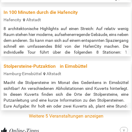
man verführt ;-) ... einzutauchen in das historisch spannende und
aufregende Quartier der Hamburger Neustadt. Diese müsste
In 100 Minuten durch die Hafencity
eigentlich Hamburger Altstadt heißen, denn hier am Hafenrand ist
Hafencity
Altstadt
die…
8 architektonische Highlights auf einen Streich: Auf relativ wenig
Raum stehen hier moderne, aufsehenerregende Gebäude, eins neben
dem anderen. So kann man sich auf einem entspannten Spaziergang
schnell ein umfassendes Bild von der HafenCity machen. Die
individuelle Tour führt über die folgenden 8 Stationen: 1.
Elbphilharmonie 2. Das Oval 3. New Work Harbour 4. Marco-Polo-
Tower 5. Hamburg Cruise Center HafenCity 6. Sumatrakontor 7.
Stolpersteine-Putzaktion in Eimsbüttel
25hours Hotel…
Hamburg-Eimsbüttel
Altstadt
Macht die Stolpersteine im Monat des Gedenkens in Eimsbüttel
sichtbar! An verschiedenen Abholstationen sind Kuverts hinterlegt.
In diesen Kuverts finden sich die Orte der Stolpersteine, eine
Putzanleitung und eine kurze Information zu den Stolpersteinen.
Eure Aufgabe: Ihr holt ein oder zwei Kuverts ab, plant eine Stunde
Zeit ein, besorgt das Putzzeug und legt allein oder mit Freund*innen
Weitere 5 Veranstaltungen anzeigen
los. Viele Menschen stellen zum Erinnern eine Kerze neben den…
Online-Tipps