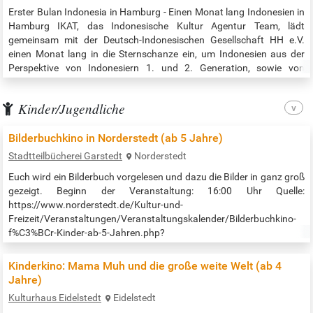
Erster Bulan Indonesia in Hamburg - Einen Monat lang Indonesien in
Hamburg IKAT, das Indonesische Kultur Agentur Team, lädt
gemeinsam mit der Deutsch-Indonesischen Gesellschaft HH e.V.
einen Monat lang in die Sternschanze ein, um Indonesien aus der
Perspektive von Indonesiern 1. und 2. Generation, sowie von
migrantischen Selbstorganisationen zu zeigen. Einen Monat lang
verwandelt sich der Veranstaltungsort in der Lippmannstraße
Kinder/Jugendliche
(Sternschanze) in eine…
Bilderbuchkino in Norderstedt (ab 5 Jahre)
Stadtteilbücherei Garstedt
Norderstedt
Euch wird ein Bilderbuch vorgelesen und dazu die Bilder in ganz groß
gezeigt. Beginn der Veranstaltung: 16:00 Uhr Quelle:
https://www.norderstedt.de/Kultur-und-
Freizeit/Veranstaltungen/Veranstaltungskalender/Bilderbuchkino-
f%C3%BCr-Kinder-ab-5-Jahren.php?
object=tx,3223.4.1&ModID=11&FID=1917.3090.1&NavID=1087.105&
Kinderkino: Mama Muh und die große weite Welt (ab 4
Jahre)
Kulturhaus Eidelstedt
Eidelstedt