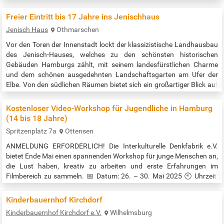
Lesung ihr Buch "Wenn meine Haare sprechen könnten" vor. In ihren
Geschichten stellt sie die Perspektiven schwarzer Menschen und
Freier Eintritt bis 17 Jahre ins Jenischhaus
diverser Identitäten in den Mittelpunkt und schafft Raum für den…
Jenisch Haus
Othmarschen
Vor den Toren der Innenstadt lockt der klassizistische Landhausbau
des Jenisch-Hauses, welches zu den schönsten historischen
Gebäuden Hamburgs zählt, mit seinem landesfürstlichen Charme
und dem schönen ausgedehnten Landschaftsgarten am Ufer der
Elbe. Von den südlichen Räumen bietet sich ein großartiger Blick auf
Strom und Schiffe. Wer es gerne etwas ländlicher liebt, sollte nicht
zögern, dem Jenisch-Haus einen Besuch abzustatten. Eine kleine
Kostenloser Video-Workshop für Jugendliche in Hamburg
Oase für…
(14 bis 18 Jahre)
Spritzenplatz 7a
Ottensen
ANMELDUNG ERFORDERLICH! Die Interkulturelle Denkfabrik e.V.
bietet Ende Mai einen spannenden Workshop für junge Menschen an,
die Lust haben, kreativ zu arbeiten und erste Erfahrungen im
Filmbereich zu sammeln. 📅 Datum: 26. – 30. Mai 2025 🕙 Uhrzeit:
täglich von 10:00 bis 16:00 Uhr 📍 Ort: Spritzenplatz 7a, 22765
Hamburg 🍽️ Täglich kostenloses Mittagessen 💰 Teilnahme:
Kinderbauernhof Kirchdorf
kostenlos 🎥 Was erwartet die Teilnehmenden? • Einführung in
Kinderbauernhof Kirchdorf e.V.
Wilhelmsburg
Kameraarbeit,…