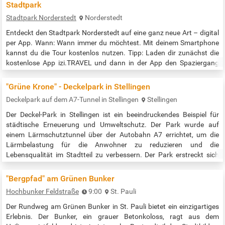
Stadtpark
Stadtpark Norderstedt
Norderstedt
Entdeckt den Stadtpark Norderstedt auf eine ganz neue Art – digital
per App. Wann: Wann immer du möchtest. Mit deinem Smartphone
kannst du die Tour kostenlos nutzen. Tipp: Laden dir zunächst die
kostenlose App izi.TRAVEL und dann in der App den Spaziergang
„Literarischer Spaziergang im Stadtpark“ herunter. Wo findet der
Spaziergang statt: im Stadtpark Norderstedt Für wen: Für alle, die
"Grüne Krone" - Deckelpark in Stellingen
Norderstedter Autor*:innen zu ihren Lieblingsplätzen im Stadtpark…
Deckelpark auf dem A7-Tunnel in Stellingen
Stellingen
Der Deckel-Park in Stellingen ist ein beeindruckendes Beispiel für
städtische Erneuerung und Umweltschutz. Der Park wurde auf
einem Lärmschutztunnel über der Autobahn A7 errichtet, um die
Lärmbelastung für die Anwohner zu reduzieren und die
Lebensqualität im Stadtteil zu verbessern. Der Park erstreckt sich
über eine Länge von etwa 900 Metern und verbindet die zuvor
getrennten Stadtteile Stellingen und Eidelstedt1. Der Park bietet eine
"Bergpfad" am Grünen Bunker
Vielzahl von…
Hochbunker Feldstraße
9:00
St. Pauli
Der Rundweg am Grünen Bunker in St. Pauli bietet ein einzigartiges
Erlebnis. Der Bunker, ein grauer Betonkoloss, ragt aus dem