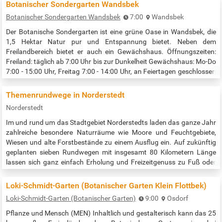
bestimmten Plätzen am Elbstrand ist es gestattet, zu grillen,
Botanischer Sondergarten Wandsbek
solange…
Botanischer Sondergarten Wandsbek
7:00
Wandsbek
Der Botanische Sondergarten ist eine grüne Oase in Wandsbek, die
1,5 Hektar Natur pur und Entspannung bietet. Neben dem
Freilandbereich bietet er auch ein Gewächshaus. Öffnungszeiten:
Freiland: täglich ab 7:00 Uhr bis zur Dunkelheit Gewächshaus: Mo-Do
7:00 - 15:00 Uhr, Freitag 7:00 - 14:00 Uhr, an Feiertagen geschlossen
Quelle: http://www.hamburg.de/wandsbek/botanischer-
sondergarten/
Themenrundwege in Norderstedt
Norderstedt
Im und rund um das Stadtgebiet Norderstedts laden das ganze Jahr
zahlreiche besondere Naturräume wie Moore und Feuchtgebiete,
Wiesen und alte Forstbestände zu einem Ausflug ein. Auf zukünftig
geplanten sieben Rundwegen mit insgesamt 80 Kilometern Länge
lassen sich ganz einfach Erholung und Freizeitgenuss zu Fuß oder
per Rad verbinden. Drei Rundwege sind bereits realisiert. Dabei
werden Themen mit besonderen Erlebnissen verknüpft; ganz
Loki-Schmidt-Garten (Botanischer Garten Klein Flottbek)
nebenbei erfahren…
Loki-Schmidt-Garten (Botanischer Garten)
9:00
Osdorf
Pflanze und Mensch (MEN) Inhaltlich und gestalterisch kann das 25