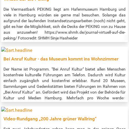
seinen ganz persönlichen Einblick in die Hamburger Geschichte
erhalten. https://digitalisate.sub.uni-hamburg.de
Die Viermastbark PEKING liegt am Hafenmuseum Hamburg und
viele in Hamburg würden sie gerne mal besuchen. Solange das
aufgrund der laufenden Instandsetzungsarbeiten (noch) nicht geht,
gibt es hier die Möglichkeit, sich die Decks der PEKING von zu Hause
aus anzusehen! https://www.shmh.de/journal-virtuell-auf-die-
peking/ Fotocredit: SHMH Sinje Hasheider
Bei Anruf Kultur - das Museum kommt ins Wohnzimmer
Der Name ist Programm. "Bei Anruf Kultur" bietet allen Menschen
kostenfreie kulturelle Führungen am Telefon. Dadurch wird Kultur
einfach zugänglich und kostenfrei erlebbar. Rund 20 Museen,
Sammlungen und Gedenkstätten bieten Führungen im Rahmen von
„Bei Anruf Kultur“ an. Gefördert wird das Projekt von der Behörde für
Kultur und Medien Hamburg. Mehrfach pro Woche werden
verschiedene interessante Führungen geboten. Details zum
abwechslungsreichen Programm gibt es unter:
www.beianrufkultur.de Link zur barriefreien Darstellung des
Video-Rundgang „200 Jahre grüner Wallring“
Programms: https://www.bsvh.org/termine.html?
tags%5B%5D=kultur , als Ansage unter Telefon (040) 209 404 66.
Seit zwei Jahrhunderten schon kann man in der grünen Oase