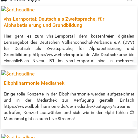
vhs-Lernportal: Deutsch als Zweitsprache, für
Alphabetisierung und Grundbildung
Hier geht es zum vhs-Lernportal, dem kostenfreien digitalen
Lernangebot des Deutschen Volkshochschul-Verbands e.V. (DVV)
für Deutsch als Zweitsprache, für Alphabetisierung und
Grundbildung: https://www.vhs-lernportal.de Alle Deutschkurse bis
einschließlich Niveau B1 im vhs-Lernportal sind in mehreren
Sprachen verfügbar, ab sofort auch auf Ukrainisch. So können
insbesondere diejenigen, die noch keinen Platz in einem Deutschkurs
vor Ort gefunden haben, die Zeit nutzen, um selbständig mit dem
Elbphilharmonie Mediathek
Deutschlernen zu beginnen. Darüber hinaus erleichtert die
Übersetzung Lehrkräften den Unterricht mit dem vhs-Lernportal.
Einige tolle Konzerte in der Elbphilharmonie werden aufgezeichnet
Zum Lernen werden lediglich ein Smartphone und ein Internetzugang
und in der Mediathek zur Verfügung gestellt. Einfach
benötigt. Zu jedem Deutschkurs gibt es zudem passende Apps, mit
https://www.elbphilharmonie.de/de/mediathek/category/streams
denen auch offline gelernt werden kann. Die Apps sind ebenfalls in
aufrufen, Konzert auswählen und sich wie in der Elphi fühlen 😊
mehreren Sprachen und auch in einer ukrainischen Version
Manchmal gibt es auch Live Streams!
verfügbar. Quelle: https://www.vhs-hamburg.de/deutsch/vhs-
lernportal-1076