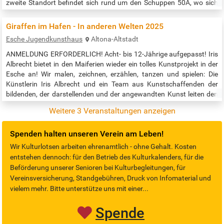
zweite Standort befindet sich rund um den Schuppen 50A, wo sich
bereits einige Jahre das Hafenmuseum Hamburg befand.
ZEITZEUG*INNEN AN DEN 50ER-SCHUPPEN Das neue Museum wird
Giraffen im Hafen - In anderen Welten 2025
sich der vielfältigen Bedeutung der besonderen…
Esche Jugendkunsthaus
Altona-Altstadt
ANMELDUNG ERFORDERLICH! Acht- bis 12-Jährige aufgepasst! Iris
Albrecht bietet in den Maiferien wieder ein tolles Kunstprojekt in der
Esche an! Wir malen, zeichnen, erzählen, tanzen und spielen: Die
Künstlerin Iris Albrecht und ein Team aus Kunstschaffenden der
bildenden, der darstellenden und der angewandten Kunst leiten den
Workshop. Wir erkunden unsere Umgebung im Quartier Altona und
Weitere 3 Veranstaltungen anzeigen
im Hamburger Hafen. Zwischen Himmel und Erde entstehen unsere
Bilder,…
Spenden halten unseren Verein am Leben!
Wir Kulturlotsen arbeiten ehrenamtlich - ohne Gehalt. Kosten
entstehen dennoch: für den Betrieb des Kulturkalenders, für die
Beförderung unserer Senioren bei Kulturbegleitungen, für
Vereinsversicherung, Standgebühren, Druck von Infomaterial und
vielem mehr. Bitte unterstütze uns mit einer...
Spende