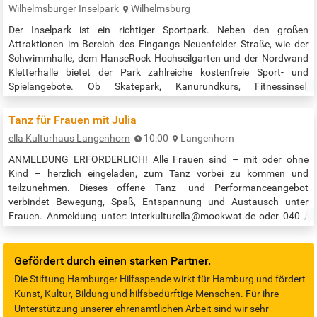
Wilhelmsburger Inselpark
Wilhelmsburg
losfahren (oder…
Der Inselpark ist ein richtiger Sportpark. Neben den großen
Attraktionen im Bereich des Eingangs Neuenfelder Straße, wie der
Schwimmhalle, dem HanseRock Hochseilgarten und der Nordwand
Kletterhalle bietet der Park zahlreiche kostenfreie Sport- und
Spielangebote. Ob Skatepark, Kanurundkurs, Fitnessinsel,
Beachsportfeld, Disc Golf oder Spielplätze: wir schaffen
bestmögliche Bedingungen für eine aktive Gestaltung Ihres Alltags.
Tanz für Frauen mit Julia
An einigen Anlagen sorgt sogar…
ella Kulturhaus Langenhorn
10:00
Langenhorn
ANMELDUNG ERFORDERLICH! Alle Frauen sind – mit oder ohne
Kind – herzlich eingeladen, zum Tanz vorbei zu kommen und
teilzunehmen. Dieses offene Tanz- und Performanceangebot
verbindet Bewegung, Spaß, Entspannung und Austausch unter
Frauen. Anmeldung unter: interkulturella@mookwat.de oder 040 /
533 271 50 Teilnahme frei; Spende erbeten. Veranstaltungszeit:
10:00 bis 11:30 Uhr Quelle: https://mookwat.de/ella-
kulturhaus/angebote/
Gefördert durch einen starken Partner.
Die Stiftung Hamburger Hilfsspende wirkt für Hamburg und fördert
Kunst, Kultur, Bildung und hilfsbedürftige Menschen. Für ihre
Unterstützung unserer ehrenamtlichen Arbeit sind wir sehr