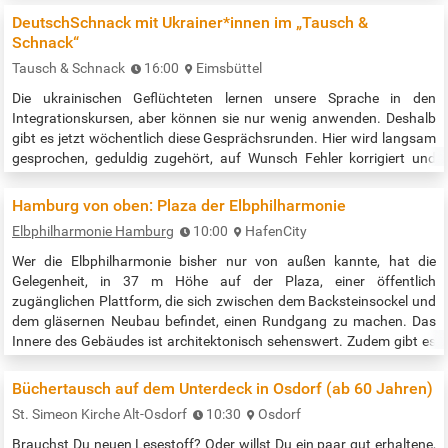
verschwinden, viele wandeln sich und neue kommen hinzu. In der
DeutschSchnack mit Ukrainer*innen im „Tausch &
offenen Sprechstunde können erste Fragen zur beruflichen
Schnack“
Orientierung…
Tausch & Schnack
16:00
Eimsbüttel
Die ukrainischen Geflüchteten lernen unsere Sprache in den
Integrationskursen, aber können sie nur wenig anwenden. Deshalb
gibt es jetzt wöchentlich diese Gesprächsrunden. Hier wird langsam
gesprochen, geduldig zugehört, auf Wunsch Fehler korrigiert und
Wörter erklärt. So bekommt unser Gegenüber Erfolgserlebnisse in
der fremden Sprache. 2 Veranstaltungszeiten: montags: 16:00 –
Hamburg von oben: Plaza der Elbphilharmonie
18:00 Uhr und montags: 18.00 – 20:00 Uhr Nicht an Feiertagen.
Elbphilharmonie Hamburg
10:00
HafenCity
Quelle:…
Wer die Elbphilharmonie bisher nur von außen kannte, hat die
Gelegenheit, in 37 m Höhe auf der Plaza, einer öffentlich
zugänglichen Plattform, die sich zwischen dem Backsteinsockel und
dem gläsernen Neubau befindet, einen Rundgang zu machen. Das
Innere des Gebäudes ist architektonisch sehenswert. Zudem gibt es
dort Cafés, einen Shop, ein Info-Center und manches mehr zu
entdecken. Durch sich selbst öffnende Glastüren beim Herannahen
Büchertausch auf dem Unterdeck in Osdorf (ab 60 Jahren)
geht es dann durch…
St. Simeon Kirche Alt-Osdorf
10:30
Osdorf
Brauchst Du neuen Lesestoff? Oder willst Du ein paar gut erhaltene,