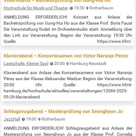
Viola-Abend – Bachelorprüfung von Gung-Hui Ho
Hochschule für Musik und Theater
19:30
Rotherbaum
ANMELDUNG ERFORDERLICH! Konzert aus Anlass der
Bachelorprüfung von Gung-Hui Ho aus der Klasse Prof. Boris Faust
Die Veranstaltung findet im Orchesterstudio statt. Anmeldung über
den Link zur Veranstaltung. Beginn der Veranstaltung: 19:30 Uhr
Quelle: https://www.hfmt-
hamburg.de/hochschule/aktuelles/veranstaltungen/12083-2025-
05-26-viola-abend
Klavierabend – Konzertexamen von Víctor Naranjo Pérez
Laeiszhalle, Kleiner Saal
20:00
Hamburg-Neustadt
Klavierabend aus Anlass des Konzertexamens von Víctor Naranjo
Pérez aus der Klasse Aleksandar Madzar Beginn der Veranstaltung:
20:00 Uhr Quelle: https://www.hfmt-
hamburg.de/hochschule/aktuelles/veranstaltungen/12066-2025-
05-26-klavierabend
Schlagzeugabend – Masterprüfung von Seonghyun Jo
JazzHall
19:00
Rotherbaum
ANMELDUNG ERFORDERLICH! Schlagzeugabend aus Anlass der
Masterprüfung von Seonghyun Jo aus der Klasse Prof. Cornelia