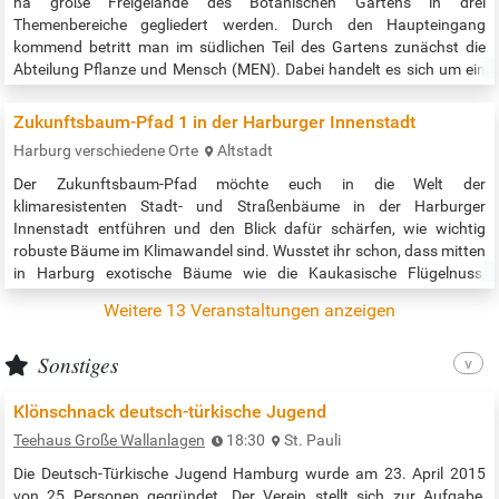
ha große Freigelände des Botanischen Gartens in drei
Themenbereiche gegliedert werden. Durch den Haupteingang
kommend betritt man im südlichen Teil des Gartens zunächst die
Abteilung Pflanze und Mensch (MEN). Dabei handelt es sich um ein
sehr abwechslungsreiches Mosaik aus insgesamt 30 Themengärten,
in denen die vielfältigen Wechselbeziehungen zwischen Pflanzen und
Zukunftsbaum-Pfad 1 in der Harburger Innenstadt
Menschen dargestellt…
Harburg verschiedene Orte
Altstadt
Der Zukunftsbaum-Pfad möchte euch in die Welt der
klimaresistenten Stadt- und Straßenbäume in der Harburger
Innenstadt entführen und den Blick dafür schärfen, wie wichtig
robuste Bäume im Klimawandel sind. Wusstet ihr schon, dass mitten
in Harburg exotische Bäume wie die Kaukasische Flügelnuss,
Gleditschien, japanische Schnurbäume und Trompetenbäume stehen
Weitere 13 Veranstaltungen anzeigen
und dass diese zu den klimaresistenten, sprich Zukunftsbäumen
gehören? Und war dir bekannt, dass…
Sonstiges
Klönschnack deutsch-türkische Jugend
Teehaus Große Wallanlagen
18:30
St. Pauli
Die Deutsch-Türkische Jugend Hamburg wurde am 23. April 2015
von 25 Personen gegründet. Der Verein stellt sich zur Aufgabe,