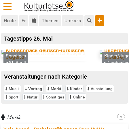
Heute
Fr
Themen
Umkreis
Tagestipps
26. Mai
Klönschnack deutsch-türkische
Bilderbuc
Sonstiges
Kinder/Juge
Jugend
5 Jahre)
St. Pauli
Nordersted
Veranstaltungen nach Kategorie
Musik
Vortrag
Markt
Kinder
Ausstellung
Sport
Natur
Sonstiges
Online
Musik