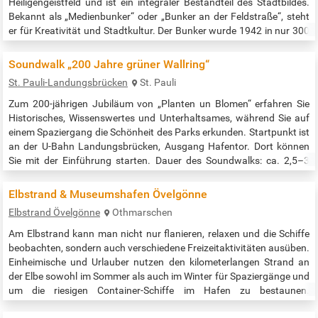
Heiligengeistfeld und ist ein integraler Bestandteil des Stadtbildes.
Bekannt als „Medienbunker“ oder „Bunker an der Feldstraße“, steht
er für Kreativität und Stadtkultur. Der Bunker wurde 1942 in nur 300
Tagen von Zwangsarbeitern errichtet und dient heute als Mahnmal
für die Opfer des NS-Regimes. Während der Umbaumaßnahmen
Soundwalk „200 Jahre grüner Wallring“
kommen…
St. Pauli-Landungsbrücken
St. Pauli
Zum 200-jährigen Jubiläum von „Planten un Blomen“ erfahren Sie
Historisches, Wissenswertes und Unterhaltsames, während Sie auf
einem Spaziergang die Schönheit des Parks erkunden. Startpunkt ist
an der U-Bahn Landungsbrücken, Ausgang Hafentor. Dort können
Sie mit der Einführung starten. Dauer des Soundwalks: ca. 2,5–3
Stunden Beginn der Veranstaltung: zeitunabhängig, individuell Alle
Infos und Download der App:…
Elbstrand & Museumshafen Övelgönne
Elbstrand Övelgönne
Othmarschen
Am Elbstrand kann man nicht nur flanieren, relaxen und die Schiffe
beobachten, sondern auch verschiedene Freizeitaktivitäten ausüben.
Einheimische und Urlauber nutzen den kilometerlangen Strand an
der Elbe sowohl im Sommer als auch im Winter für Spaziergänge und
um die riesigen Container-Schiffe im Hafen zu bestaunen.
Sportbegeisterte sind hier oft beim Joggen oder Walken zu sehen. An