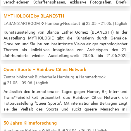
verschiedenen Schaffensphasen, exklusive Fotografien, Briefe,
Skulpturen sowie Sammlerstücke aus seinem privaten Umfeld oder
seinem Nachlass. Diese Ausstellung ist ein unabhängiges
MYTHOLOGIE by BLANESTH
Kunstprojekt und steht in keinem direkten Zusammenhang mit der
LABAN'S ARTROOM
Hamburg-Neustadt
23.05. - 21.06. | täglich
Marke Karl…
Kunstausstellung von Blanca Esther Gómez (BLANESTH) In der
Ausstellung MYTHOLOGIE gibt die Künstlerin durch Gemälde,
Gravuren und Skulpturen ihre intimste Vision einiger mythologischer
Themen als kollektives Imaginäres von Archetypen des 21.
Jahrhunderts wieder. Ausstellungszeit: 23.05. bis 21.06.2025
Öffnungszeiten: Mi - Sa: 13:00 - 19:00 Uhr & nach Vereinbarung Die
Vernissage findet am 22. Mai ab 18:00 Uhr statt. Quelle:…
Queer Sports – Rainbow Cities Network
Zentralbibliothek Bücherhalle Hamburg
Hammerbrook
21.05. - 09.06. | täglich
Anlässlich des Internationalen Tages gegen Homo-, Bi-, Inter- und
Trans*Feindlichkeit präsentiert das Rainbow Cities Network die
Fotoausstellung "Queer Sports". Mit internationalen Beiträgen zeigt
sie die Vielfalt des Sports und rückt queere Menschen ins
Rampenlicht. Das Rainbow Cities Network vereint 57 internationale
Städte aus der ganzen Welt, die sich für geschlechtliche und sexuelle
50 Jahre Klimaforschung
Vielfalt einsetzen. Jedes Jahr zur IDAHOBIT veröffentlicht es eine…
Hamburger Rathaus
Altstadt
23.04. - 26.05. | täglich