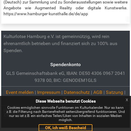
(Deutsch) zur Sammlung und zu Sonderausstellungen sowie weitere
Angebote wie Augmented Reality oder digitale Kunstwerke.
https://www.hamburger-kunsthalle.de/de/app
Kulturlotse Hamburg e.V. ist gemeinnützig, wird rein
ehrenamtlich betrieben und finanziert sich zu 100% aus
Spenden.
Spendenkonto
GLS Gemeinschaftsbank eG, IBAN: DE50 4306 0967 2041
9378 00, BIC: GENODEM1GLS
Event melden
|
Impressum
|
Datenschutz
|
AGB
|
Satzung
|
x
Diese Webseite benutzt Cookies
Cookies ermöglichen sinnvolle Funktionen im Kulturkalender. Nur so kann
Urheber der Bilder:
vhs-Lernportal: Deutsch als
z.B. die Filterung nach Barrierefreiheit seitenübergreifend funktionieren. Und
Zweitsprache, für Alphabetisierung und Grundbildung:
nur so ist z.B. ein einfaches Teilen/Liken von Inhalten in sozialen Medien
Pixabay.com (CC0)
Elbphilharmonie Mediathek:
Silke Arians
möglich.
ARD Sounds mit Hörspiel, Wissen, Dokumentation oder
Alle Urheber anzeigen
OK, ich weiß Bescheid
Comedy:
Pixabay.com (CC0)
Online-Ausstellungen der Stabi