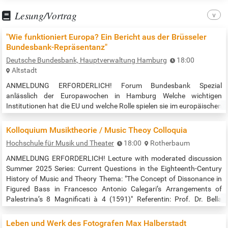
Spieltechniken und Fingerübungen > Inspiration zum…
Lesung/Vortrag
"Wie funktioniert Europa? Ein Bericht aus der Brüsseler
Bundesbank-Repräsentanz"
Deutsche Bundesbank, Hauptverwaltung Hamburg
18:00
Altstadt
ANMELDUNG ERFORDERLICH! Forum Bundesbank Spezial
anlässlich der Europawochen in Hamburg Welche wichtigen
Institutionen hat die EU und welche Rolle spielen sie im europäischen
Entscheidungsprozess? Darüber hinaus beleuchtet Marie-Therese
Gold, die Leiterin der Repräsentanz der Deutschen Bundesbank in
Kolloquium Musiktheorie / Music Theoy Colloquia
Brüssel, die Arbeit der Repräsentanz und ihre Kooperation mit
Hochschule für Musik und Theater
18:00
Rotherbaum
anderen europäischen Zentralbanken. Die Veranstaltung ist
kostenfrei. Ihre Anmeldung nehmen…
ANMELDUNG ERFORDERLICH! Lecture with moderated discussion
Summer 2025 Series: Current Questions in the Eighteenth-Century
History of Music and Theory Thema: "The Concept of Dissonance in
Figured Bass in Francesco Antonio Calegari’s Arrangements of
Palestrina’s 8 Magnificati à 4 (1591)" Referentin: Prof. Dr. Bella
Brover-Lubovsky Moderation: Prof. Dr. Jan Philipp Sprick and
Roberta Vidic Die Veranstaltung findet in Raum 116 & Online (Zoom)
Leben und Werk des Fotografen Max Halberstadt