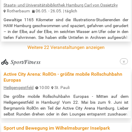
Radierungen sowie Skulptur erwartet den Besuchern eine
Staats- und Universitätsbibliothek Hamburg Carl von Ossietzky
interessante Mischung. Veranstaltungszeit: Mo., Di., Do., Fr., 10:00 –
Rotherbaum
06.05. - 26.05. | täglich
18:00 Uhr,…
Gewaltige 1165 Kilometer sind die Illustrations-Studierenden der
HAW Hamburg geschwommen und spaziert, gefahren und gerudert
– in der Elbe, auf der Elbe, im seichten Wasser am Ufer oder in den
tiefen Fahrrinnen. Sie haben stille Untiefen in Archiven aufgewühlt
oder im Trüben gefischt. Sie haben den Zeh in die Elbquelle getaucht,
Weitere 22 Veranstaltungen anzeigen
sind auf dem Rücken von Möwen geflogen und mit zwielichtigen
Schmugglern gereist, haben mit Kommissaren der Wasserpolizei…
Sport/Fitness
Active City Arena: RollOn - größte mobile Rollschuhbahn
Europas
Heiligengeistfeld
10:00
St. Pauli
Die größte mobile Rollschuhbahn Europas - Mitten auf dem
Heiligengeistfeld in Hamburg! Vom 22. Mai bis zum 9. Juni ist
Bergmann's RollOn ein Teil der Active City Arena Hamburg. Lieber
selbst Runden drehen oder in den Lounges entspannt zuschauen,
mit einem Cocktail in der Hand und leckeren Snacks wie Langos,
Bowls und Softeis? Das kannst du natürlich selbst entscheiden - der
Sport und Bewegung im Wilhelmsburger Inselpark
Eintritt zum Gelände ist frei! Also Rollschuhe mitbringen und