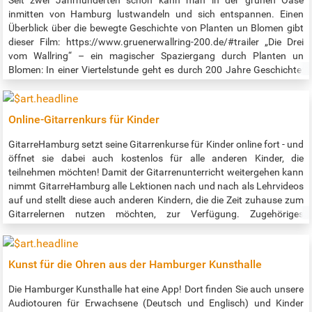
Eine Anmeldung ist bis einen Tag vor der Führung bei Melanie Wölwer
inmitten von Hamburg lustwandeln und sich entspannen. Einen
vom BSVH per Mail an buchung@beianrufkultur.de oder Telefon
Überblick über die bewegte Geschichte von Planten un Blomen gibt
(040) 209 404 29 nötig.
dieser Film: https://www.gruenerwallring-200.de/#trailer „Die Drei
vom Wallring“ – ein magischer Spaziergang durch Planten un
Blomen: In einer Viertelstunde geht es durch 200 Jahre Geschichte:
Mit historischen Ein- und Aussichten und Begegnungen – z.B. mit
dem Bremer „Kunstgärtner“ Isaak Albert Altmann (1777-1837), dem
Festungsbauer Johan van Valckenburgh (1575-1625) und Käpt’n
Online-Gitarrenkurs für Kinder
Blume, dem Maskottchen der IGA 1973. Sehr empfehlenswert ist
auch der zugehörige Podcast: https://www.gruenerwallring-
GitarreHamburg setzt seine Gitarrenkurse für Kinder online fort - und
200.de/#podcast Jeden Monat gibt es eine neue Folge!
öffnet sie dabei auch kostenlos für alle anderen Kinder, die
teilnehmen möchten! Damit der Gitarrenunterricht weitergehen kann
nimmt GitarreHamburg alle Lektionen nach und nach als Lehrvideos
auf und stellt diese auch anderen Kindern, die die Zeit zuhause zum
Gitarrelernen nutzen möchten, zur Verfügung. Zugehöriges
Infomaterial steht jetzt schon vollständig bereit und die zu den
Lektionen gehörenden Noten können per Mail angefordert werden.
Alle Infos und Links gibt es unter https://gitarrehamburg.de/online-
Kunst für die Ohren aus der Hamburger Kunsthalle
gitarrenkurs-fuer-kinder. Direkt zum Kurs geht es hier:
https://www.gitarrehamburg.de/konkret/lehrvideos/ .
Die Hamburger Kunsthalle hat eine App! Dort finden Sie auch unsere
Audiotouren für Erwachsene (Deutsch und Englisch) und Kinder