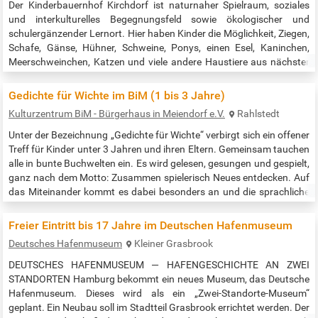
Der Kinderbauernhof Kirchdorf ist naturnaher Spielraum, soziales
und interkulturelles Be­gegnungsfeld sowie ökologischer und
schulergän­zender Lernort. Hier haben Kinder die Möglichkeit, Ziegen,
Schafe, Gänse, Hühner, Schweine, Ponys, einen Esel, Kaninchen,
Meerschweinchen, Katzen und viele andere Haustiere aus nächster
Nähe zu sehen und diese zu streicheln, füttern und zu pflegen. Der
Eintritt für Einzelbesucher und Familien ist kostenfrei |…
Gedichte für Wichte im BiM (1 bis 3 Jahre)
Kulturzentrum BiM - Bürgerhaus in Meiendorf e.V.
Rahlstedt
Unter der Bezeichnung „Gedichte für Wichte“ verbirgt sich ein offener
Treff für Kinder unter 3 Jahren und ihren Eltern. Gemeinsam tauchen
alle in bunte Buchwelten ein. Es wird gelesen, gesungen und gespielt,
ganz nach dem Motto: Zusammen spielerisch Neues entdecken. Auf
das Miteinander kommt es dabei besonders an und die sprachliche
Förderung der Kinder passiert noch so nebenbei. Also kommen Sie
doch gerne mit ihren „kleinen Wichten“ vorbei! Einfach…
Freier Eintritt bis 17 Jahre im Deutschen Hafenmuseum
Deutsches Hafenmuseum
Kleiner Grasbrook
DEUTSCHES HAFENMUSEUM — HAFENGESCHICHTE AN ZWEI
STANDORTEN Hamburg bekommt ein neues Museum, das Deutsche
Hafenmuseum. Dieses wird als ein „Zwei-Standorte-Museum“
geplant. Ein Neubau soll im Stadtteil Grasbrook errichtet werden. Der