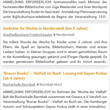
ANMELDUNG ERFORDERLICH! Animationsfilm nach Motiven der
fantasievollen Bilderbücher von Jujja Wieslander und Sven Nordqvist
Die Veranstaltung findet im Saal statt. Anmeldung/Platzreservierung
unter lb@kulturhaus-eidelstedt.de Beginn der Veranstaltung: 15:00
Uhr Quelle: https://kulturhaus-eidelstedt.de/veranstaltungen/mama-
muh-und-die-grosse-weite-welt/
Gedichte für Wichte in Norderstedt (bis 3 Jahre)
Stadtteilbücherei Friedrichsgabe
Norderstedt
Die tollste Stunde der Woche für Kinder unter 3 Jahren und ihre
Eltern, die Spaß an Sprache, Bilderbüchern, Reimen und ersten
Liedern haben. In kleinen Gruppen wird in einem gemütlichen Raum
in der Ausstellung gesungen, getanzt und (Finger-)Spiele gespielt. Es
werden gemeinsam Bilderbücher gelesen und ihr könnt einander
kennenlernen. Veranstaltungszeit: 15:30 bis 16:30 Uhr Quelle:…
"Braver Books" – Vielfalt im Buch: Lesung mit Dayan Kodua
(ab 4 Jahre)
Bücherhalle Barmbek
Barmbek-Nord
ANMELDUNG ERFORDERLICH! Im Rahmen der "Woche der Vielfalt"
lädt die Bücherhalle Barmbek zusammen mit Ossara e.V. herzlich zur
Veranstaltung "Braver Books!" - Vielfalt im Buch ein. Die Hamburger
Autorin und Schauspielerin Dayan Kodua stellt in einer interaktiven