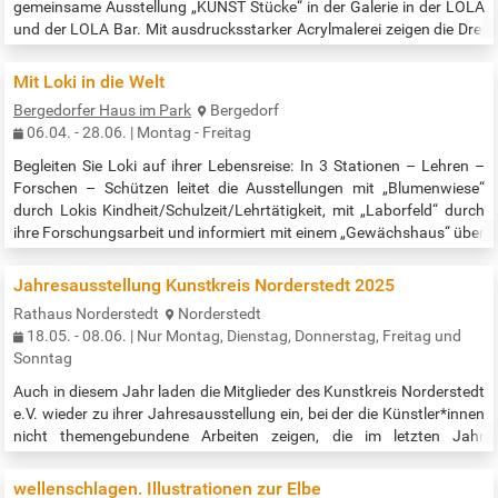
gemeinsame Ausstellung „KUNST Stücke“ in der Galerie in der LOLA
und der LOLA Bar. Mit ausdrucksstarker Acrylmalerei zeigen die Drei
facettenreiche Werke, die ihre persönlichen und künstlerischen
Perspektiven auf die Welt widerspiegeln. Jede von ihnen bringt ihren
Mit Loki in die Welt
eigenen Stil mit ein und lädt den Betrachter ein, die Vielfalt der
Bergedorfer Haus im Park
Bergedorf
Acrylkunst zu…
06.04. - 28.06. | Montag - Freitag
Begleiten Sie Loki auf ihrer Lebensreise: In 3 Stationen – Lehren –
Forschen – Schützen leitet die Ausstellungen mit „Blumenwiese“
durch Lokis Kindheit/Schulzeit/Lehrtätigkeit, mit „Laborfeld“ durch
ihre Forschungsarbeit und informiert mit einem „Gewächshaus“ über
Lokis besonderes Anliegen, die Natur zu schützen und die
Artenkenntnis und das Wissen über Pflanzen auch für Laien
Jahresausstellung Kunstkreis Norderstedt 2025
verständlich und zugänglich zu machen. Ergänzt wird die
Rathaus Norderstedt
Norderstedt
Ausstellung mit…
18.05. - 08.06. | Nur Montag, Dienstag, Donnerstag, Freitag und
Sonntag
Auch in diesem Jahr laden die Mitglieder des Kunstkreis Norderstedt
e.V. wieder zu ihrer Jahresausstellung ein, bei der die Künstler*innen
nicht themengebundene Arbeiten zeigen, die im letzten Jahr
entstanden sind. Die Ausstellung erhält ihre Spannung durch eine
Vielfalt an Themen und Techniken. Von Malerei über Druck,
wellenschlagen. Illustrationen zur Elbe