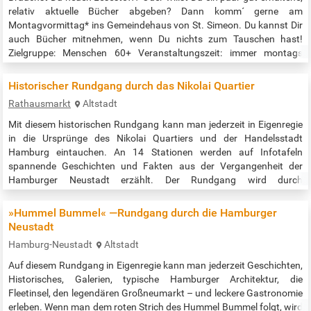
relativ aktuelle Bücher abgeben? Dann komm´ gerne am
Montagvormittag* ins Gemeindehaus von St. Simeon. Du kannst Dir
auch Bücher mitnehmen, wenn Du nichts zum Tauschen hast!
Zielgruppe: Menschen 60+ Veranstaltungszeit: immer montags
10:30 - 12:00 Uhr (* nicht an Feiertagen) Quelle: https://osdorfer-
born.de/angebot/lesezeit/
Historischer Rundgang durch das Nikolai Quartier
Rathausmarkt
Altstadt
Mit diesem historischen Rundgang kann man jederzeit in Eigenregie
in die Ursprünge des Nikolai Quartiers und der Handelsstadt
Hamburg eintauchen. An 14 Stationen werden auf Infotafeln
spannende Geschichten und Fakten aus der Vergangenheit der
Hamburger Neustadt erzählt. Der Rundgang wird durch
Audioinformationen ergänzt, die mittels QR-Code abrufbar sind. So
wird die Geschichte lebendig. Startpunkt ist das Rathaus / der
»Hummel Bummel« —Rundgang durch die Hamburger
Rathausmarkt. Der Rundgang…
Neustadt
Hamburg-Neustadt
Altstadt
Auf diesem Rundgang in Eigenregie kann man jederzeit Geschichten,
Historisches, Galerien, typische Hamburger Architektur, die
Fleetinsel, den legendären Großneumarkt – und leckere Gastronomie
erleben. Wenn man dem roten Strich des Hummel Bummel folgt, wird