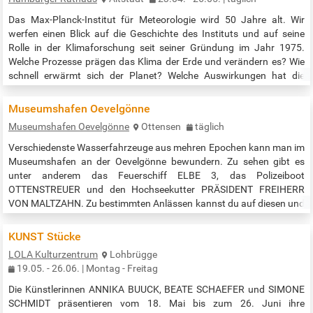
Das Max-Planck-Institut für Meteorologie wird 50 Jahre alt. Wir
werfen einen Blick auf die Geschichte des Instituts und auf seine
Rolle in der Klimaforschung seit seiner Gründung im Jahr 1975.
Welche Prozesse prägen das Klima der Erde und verändern es? Wie
schnell erwärmt sich der Planet? Welche Auswirkungen hat die
Erwärmung auf Ökosysteme und auf die Lebensbedingungen der
Menschen? Und schließlich: Wie kann die Forschung des Instituts
Museumshafen Oevelgönne
helfen, der…
Museumshafen Oevelgönne
Ottensen
täglich
Verschiedenste Wasserfahrzeuge aus mehren Epochen kann man im
Museumshafen an der Oevelgönne bewundern. Zu sehen gibt es
unter anderem das Feuerschiff ELBE 3, das Polizeiboot
OTTENSTREUER und den Hochseekutter PRÄSIDENT FREIHERR
VON MALTZAHN. Zu bestimmten Anlässen kannst du auf diesen und
weiteren Schiffen sogar mitfahren. Für Gruppen ab 10 Personen
werden (kostenpflichtige) Führungen angeboten. Ein privater,
KUNST Stücke
gemeinnütziger Verein kümmert sich seit 1976…
LOLA Kulturzentrum
Lohbrügge
19.05. - 26.06. | Montag - Freitag
Die Künstlerinnen ANNIKA BUUCK, BEATE SCHAEFER und SIMONE
SCHMIDT präsentieren vom 18. Mai bis zum 26. Juni ihre