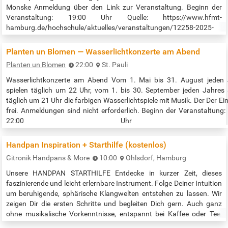
Monske Anmeldung über den Link zur Veranstaltung. Beginn der
Veranstaltung: 19:00 Uhr Quelle: https://www.hfmt-
hamburg.de/hochschule/aktuelles/veranstaltungen/12258-2025-
05-26-schlagzeugabend
Planten un Blomen — Wasserlicht­konzerte am Abend
Planten un Blomen
22:00
St. Pauli
Wasserlicht­konzerte am Abend Vom 1. Mai bis 31. August jeden 
spielen täglich um 22 Uhr, vom 1. bis 30. September jeden Jahres 
täglich um 21 Uhr die farbigen Wasserlichtspiele mit Musik. Der Der Eint
frei. Anmeldungen sind nicht erforderlich. Beginn der Veranstaltung: 
22:00 Uhr Quell
https://plantenunblomen.hamburg.de/veranstaltungen/wasserlichtko
abends-622472
Handpan Inspiration + Starthilfe (kostenlos)
Gitronik Handpans & More
10:00
Ohlsdorf, Hamburg
Unsere HANDPAN STARTHILFE Entdecke in kurzer Zeit, dieses
faszinierende und leicht erlernbare Instrument. Folge Deiner Intuition
um beruhigende, sphärische Klangwelten entstehen zu lassen. Wir
zeigen Dir die ersten Schritte und begleiten Dich gern. Auch ganz
ohne musikalische Vorkenntnisse, entspannt bei Kaffee oder Tee,
lernst du: > Das Grundverständnis für eine Handpan > Erste Töne >