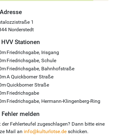
Adresse
talozzistraße 1
844
Norderstedt
HVV Stationen
0m
Friedrichsgabe, Irisgang
0m
Friedrichsgabe, Schule
0m
Friedrichsgabe, Bahnhofstraße
0m
A Quickborner Straße
0m
Quickborner Straße
0m
Friedrichsgabe
0m
Friedrichsgabe, Hermann-Klingenberg-Ring
Fehler melden
 der Fehlerteufel zugeschlagen? Dann bitte eine
ze Mail an
info@kulturlotse.de
schicken.