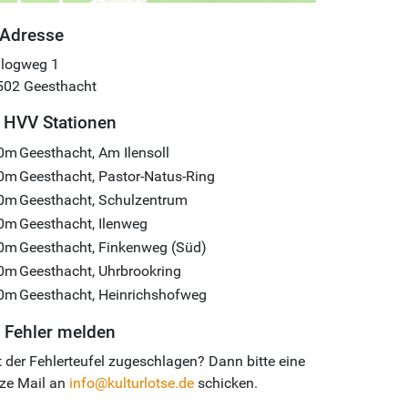
Adresse
alogweg 1
502
Geesthacht
HVV Stationen
0m
Geesthacht, Am Ilensoll
0m
Geesthacht, Pastor-Natus-Ring
0m
Geesthacht, Schulzentrum
0m
Geesthacht, Ilenweg
0m
Geesthacht, Finkenweg (Süd)
0m
Geesthacht, Uhrbrookring
0m
Geesthacht, Heinrichshofweg
Fehler melden
 der Fehlerteufel zugeschlagen? Dann bitte eine
ze Mail an
info@kulturlotse.de
schicken.