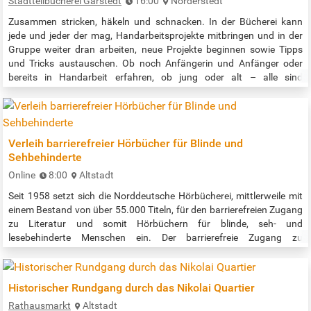
Stadtteilbücherei Garstedt
16:00
Norderstedt
Zusammen stricken, häkeln und schnacken. In der Bücherei kann
jede und jeder der mag, Handarbeitsprojekte mitbringen und in der
Gruppe weiter dran arbeiten, neue Projekte beginnen sowie Tipps
und Tricks austauschen. Ob noch Anfängerin und Anfänger oder
bereits in Handarbeit erfahren, ob jung oder alt – alle sind
willkommen. Nadeln und Wolle sind mitzubringen, ein paar Wollreste
sind bei vor Ort vorhanden. Veranstaltungszeit: 16:00 - 18:00 Uhr …
Verleih barrierefreier Hörbücher für Blinde und
Sehbehinderte
Online
8:00
Altstadt
Seit 1958 setzt sich die Norddeutsche Hörbücherei, mittlerweile mit
einem Bestand von über 55.000 Titeln, für den barrierefreien Zugang
zu Literatur und somit Hörbüchern für blinde, seh- und
lesebehinderte Menschen ein. Der barrierefreie Zugang zu
Hörbüchern wird durch das »Digital Accessible Information System«,
kurz »DAISY« gewährleistet. Der Verleih der Hörbücher ist kostenlos!
Telefonische Info/Beratung: montags bis donnerstags: 8:00 bis
Historischer Rundgang durch das Nikolai Quartier
16:00 Uhr,…
Rathausmarkt
Altstadt