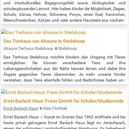
und interkulturelles Be­gegnungsfeld sowie ökologischer und
schulergän­zender Lernort. Hier haben Kinder die Möglichkeit, Ziegen,
Schafe, Gänse, Hühner, Schweine, Ponys, einen Esel, Kaninchen,
Meerschweinchen, Katzen und viele andere Haustiere aus nächster
Nähe zu sehen und diese zu streicheln, füttern und zu pflegen. Der
Eintritt für Einzelbesucher und Familien ist kostenfrei |…
Das Tierhaus von Alraune in Steilshoop
Alraune Tierhaus Steilshoop
Steilshoop
Das Tierhaus Steilshoop möchte Kindern den Umgang mit Tieren
ermöglichen. Sie können verschiedene Tiere und ihre
Lebensgewohnheiten aus der Nähe kennen lernen und dabei ihre
Ängste gegenüber Tieren überwinden. Je mehr unserer Kinder
verstehen, dass Tiere ebenfalls fühlen und Bedürfnisse haben und
alle Menschen so gut behandelt werden möchten wie man selbst,
desto mehr Erwachsene wird es geben, die unsere Gesellschaft und
damit unsere Welt zu einem…
Ernst Barlach Haus: Freier Eintritt für Schüler/Studierende
Ernst Barlach Haus
Klein Flottbek
Ernst Barlach Haus — Kunst im Grünen Das 1962 eröffnete und bis
heute privat getragene Ernst Barlach Haus liegt im Jenischpark,
einem der schönsten Landschaftsgärten Hamburgs. Es beherbergt