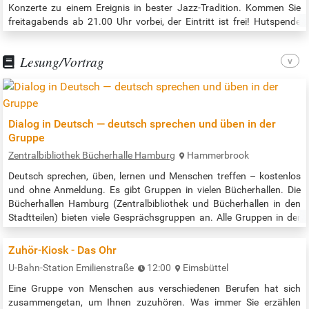
Konzerte zu einem Ereignis in bester Jazz-Tradition. Kommen Sie
freitagabends ab 21.00 Uhr vorbei, der Eintritt ist frei! Hutspende
erwünscht. Beginn der Veranstaltung: 21:00 Uhr Quelle:
http://nancys-galerie-jazz.com
Lesung/Vortrag
Dialog in Deutsch — deutsch sprechen und üben in der
Gruppe
Zentralbibliothek Bücherhalle Hamburg
Hammerbrook
Deutsch sprechen, üben, lernen und Menschen treffen – kostenlos
und ohne Anmeldung. Es gibt Gruppen in vielen Bücherhallen. Die
Bücherhallen Hamburg (Zentralbibliothek und Bücherhallen in den
Stadtteilen) bieten viele Gesprächsgruppen an. Alle Gruppen in der
Zentralbibliothek nach Datum / all times and places in the central
library: https://www.buecherhallen.de/zentralbibliothek-dialog-in-
Zuhör-Kiosk - Das Ohr
deutsch.html Alle Gruppen in allen Bücherhallen nach Datum /…
U-Bahn-Station Emilienstraße
12:00
Eimsbüttel
Eine Gruppe von Menschen aus verschiedenen Berufen hat sich
zusammengetan, um Ihnen zuzuhören. Was immer Sie erzählen