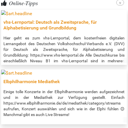
Online-Tipps
der Suche nach einem Lese-Schreib-Kurs. Wir treffen uns jeden
zweiten Freitag im Monat…
vhs-Lernportal: Deutsch als Zweitsprache, für
Alphabetisierung und Grundbildung
Hier geht es zum vhs-Lernportal, dem kostenfreien digitalen
Lernangebot des Deutschen Volkshochschul-Verbands e.V. (DVV)
für Deutsch als Zweitsprache, für Alphabetisierung und
Grundbildung: https://www.vhs-lernportal.de Alle Deutschkurse bis
einschließlich Niveau B1 im vhs-Lernportal sind in mehreren
Sprachen verfügbar, ab sofort auch auf Ukrainisch. So können
insbesondere diejenigen, die noch keinen Platz in einem Deutschkurs
vor Ort gefunden haben, die Zeit nutzen, um selbständig mit dem
Elbphilharmonie Mediathek
Deutschlernen zu beginnen. Darüber hinaus erleichtert die
Übersetzung Lehrkräften den Unterricht mit dem vhs-Lernportal.
Einige tolle Konzerte in der Elbphilharmonie werden aufgezeichnet
Zum Lernen werden lediglich ein Smartphone und ein Internetzugang
und in der Mediathek zur Verfügung gestellt. Einfach
benötigt. Zu jedem Deutschkurs gibt es zudem passende Apps, mit
https://www.elbphilharmonie.de/de/mediathek/category/streams
denen auch offline gelernt werden kann. Die Apps sind ebenfalls in
aufrufen, Konzert auswählen und sich wie in der Elphi fühlen 😊
mehreren Sprachen und auch in einer ukrainischen Version
Manchmal gibt es auch Live Streams!
verfügbar. Quelle: https://www.vhs-hamburg.de/deutsch/vhs-
lernportal-1076