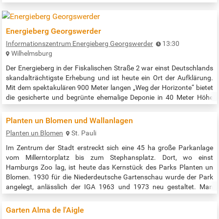
Tagen von Zwangsarbeitern errichtet und dient heute als Mahnmal
für die Opfer des NS-Regimes. Während der Umbaumaßnahmen
kommen…
Energieberg Georgswerder
Informationszentrum Energieberg Georgswerder
13:30
Wilhelmsburg
Der Energieberg in der Fiskalischen Straße 2 war einst Deutschlands
skandalträchtigste Erhebung und ist heute ein Ort der Aufklärung.
Mit dem spektakulären 900 Meter langen „Weg der Horizonte“ bietet
die gesicherte und begrünte ehemalige Deponie in 40 Meter Höhe
zudem eine fantastische Aussicht auf die Stadt. Es finden
regelmäßig Führungen zur Geschichte des Bergs von einer
Planten un Blomen und Wallanlagen
Mülldeponie zum Energieberg statt: sonnabends und sonntags um
Planten un Blomen
St. Pauli
13.30 Uhr …
Im Zentrum der Stadt erstreckt sich eine 45 ha große Parkanlage
vom Millerntorplatz bis zum Stephansplatz. Dort, wo einst
Hamburgs Zoo lag, ist heute das Kernstück des Parks Planten un
Blomen. 1930 für die Niederdeutsche Gartenschau wurde der Park
angelegt, anlässlich der IGA 1963 und 1973 neu gestaltet. Man
kommt hierher wegen der wunderschönen Blumenanlagen, der
Wasserlichtorgel im Parksee, der Spielplätze, eines Musikpavillons
Garten Alma de l'Aigle
und der Restaurants.…