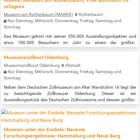
MARKK (Museum am Rothenbaum): Free admission for
aufzuhalten. Mit ihrer prägnanten Ansprache und vielfältigen
refugees
Mitmachmodulen fordert sie vor allem Jugendliche zum Reflektieren
Museum am Rothenbaum (MARKK)
Rotherbaum
und…
Nur Dienstag, Mittwoch, Donnerstag, Freitag, Samstag und
Sonntag
Das Museum gehört mit seinen 350.000 Ausstellungsobjekten und
etwa 180.000 Besuchern im Jahr zu einem der größten
Völkerkundemuseen in ganz Europa. Es werden Objekte aus sehr
vielen Kulturen und Epochen gezeigt. Z.B. Kunstgegenstände der
Museumszollboot Oldenburg
Maori, der indigenen Bevölkerung Nordamerikas, der Inka, der Alt-
Museumszollboot Oldenburg
Altstadt
Ägypter, des südlichen Afrikas uvm. Eine wertvolle, vielfältige und
Nur Dienstag, Mittwoch, Donnerstag, Freitag, Samstag und
spannende Zeitreise durch alle möglichen Kulturen erwartet sie. Free
Sonntag
entry to the…
Neben dem Deutschen Zollmuseum am Alter Wandrahm 16 liegt der
zu besichtigende Zollkreuzer Oldenburg. Dieser ist ein
Ausstellungsstück des Deutschen Zollmuseums und dessen größtes
Exponat. Wir hoffen, dass folgende Information immer noch aktuell
ist: Das Museumsschiff kann kostenlos, auch unabhängig von einem
Besuch des Zollmuseums besichtigt werden. Es ist über den Ponton
zu erreichen - und somit nicht barrierefrei. Das Betreten des
Museum unter der Eisdiele: Neueste
Zollkreuzers…
Forschungsergebnisse: Hammaburg und Neue Burg