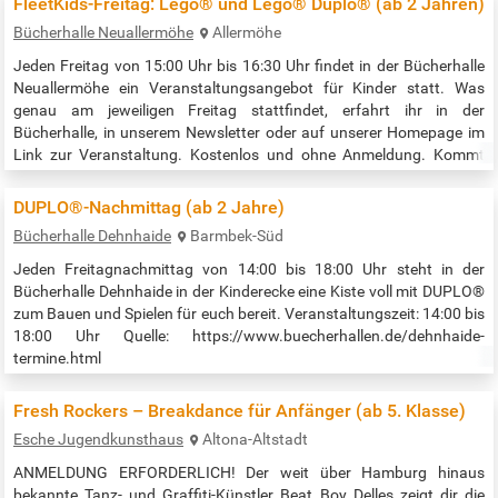
FleetKids-Freitag: Lego® und Lego® Duplo® (ab 2 Jahren)
7308757323205864787 ) Kinder und Jugendliche unter 18 Jahren
Bücherhalle Neuallermöhe
Allermöhe
haben…
Jeden Freitag von 15:00 Uhr bis 16:30 Uhr findet in der Bücherhalle
Neuallermöhe ein Veranstaltungsangebot für Kinder statt. Was
genau am jeweiligen Freitag stattfindet, erfahrt ihr in der
Bücherhalle, in unserem Newsletter oder auf unserer Homepage im
Link zur Veranstaltung. Kostenlos und ohne Anmeldung. Kommt
einfach vorbei, wir freuen uns auf euch! Veranstaltungszeit: jeden
Freitag von 15:00 bis 16:30 Uhr Quelle:…
DUPLO®-Nachmittag (ab 2 Jahre)
Bücherhalle Dehnhaide
Barmbek-Süd
Jeden Freitagnachmittag von 14:00 bis 18:00 Uhr steht in der
Bücherhalle Dehnhaide in der Kinderecke eine Kiste voll mit DUPLO®
zum Bauen und Spielen für euch bereit. Veranstaltungszeit: 14:00 bis
18:00 Uhr Quelle: https://www.buecherhallen.de/dehnhaide-
termine.html
Fresh Rockers – Breakdance für Anfänger (ab 5. Klasse)
Esche Jugendkunsthaus
Altona-Altstadt
ANMELDUNG ERFORDERLICH! Der weit über Hamburg hinaus
bekannte Tanz- und Graffiti-Künstler Beat Boy Delles zeigt dir die