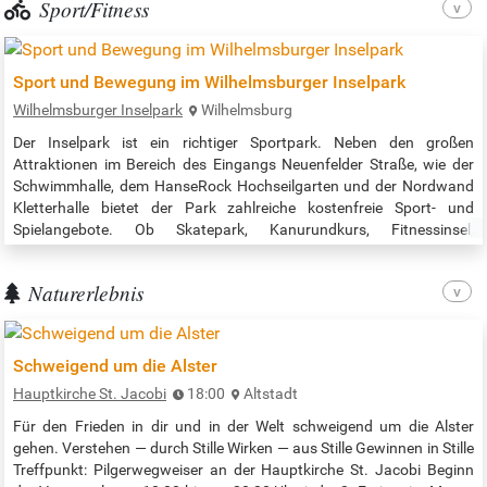
Sport/Fitness
Sport und Bewegung im Wilhelmsburger Inselpark
Wilhelmsburger Inselpark
Wilhelmsburg
Der Inselpark ist ein richtiger Sportpark. Neben den großen
Attraktionen im Bereich des Eingangs Neuenfelder Straße, wie der
Schwimmhalle, dem HanseRock Hochseilgarten und der Nordwand
Kletterhalle bietet der Park zahlreiche kostenfreie Sport- und
Spielangebote. Ob Skatepark, Kanurundkurs, Fitnessinsel,
Beachsportfeld, Disc Golf oder Spielplätze: wir schaffen
bestmögliche Bedingungen für eine aktive Gestaltung Ihres Alltags.
Naturerlebnis
An einigen Anlagen sorgt sogar…
Schweigend um die Alster
Hauptkirche St. Jacobi
18:00
Altstadt
Für den Frieden in dir und in der Welt schweigend um die Alster
gehen. Verstehen — durch Stille Wirken — aus Stille Gewinnen in Stille
Treffpunkt: Pilgerwegweiser an der Hauptkirche St. Jacobi Beginn