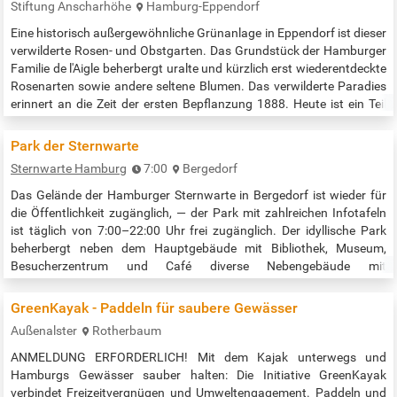
Stiftung Anscharhöhe
Hamburg-Eppendorf
Eine historisch außergewöhnliche Grünanlage in Eppendorf ist dieser
verwilderte Rosen- und Obstgarten. Das Grundstück der Hamburger
Familie de l'Aigle beherbergt uralte und kürzlich erst wiederentdeckte
Rosenarten sowie andere seltene Blumen. Das verwilderte Paradies
erinnert an die Zeit der ersten Bepflanzung 1888. Heute ist ein Teil
des Gartens ist als Naturdenkmal erhalten und liegt inmitten der
Stiftung Anscharhöhe, zugänglich über Tarpenbekstraße…
Park der Sternwarte
Sternwarte Hamburg
7:00
Bergedorf
Das Gelände der Hamburger Sternwarte in Bergedorf ist wieder für
die Öffentlichkeit zugänglich, — der Park mit zahlreichen Infotafeln
ist täglich von 7:00–22:00 Uhr frei zugänglich. Der idyllische Park
beherbergt neben dem Hauptgebäude mit Bibliothek, Museum,
Besucherzentrum und Café diverse Nebengebäude mit
verschiedenen Teleskopen sowie einen Planetenpfad mit
Informationstafeln. Weitere Infos des Denkmalvereins:…
GreenKayak - Paddeln für saubere Gewässer
Außenalster
Rotherbaum
ANMELDUNG ERFORDERLICH! Mit dem Kajak unterwegs und
Hamburgs Gewässer sauber halten: Die Initiative GreenKayak
verbindet Freizeitvergnügen und Umweltengagement. Paddeln und