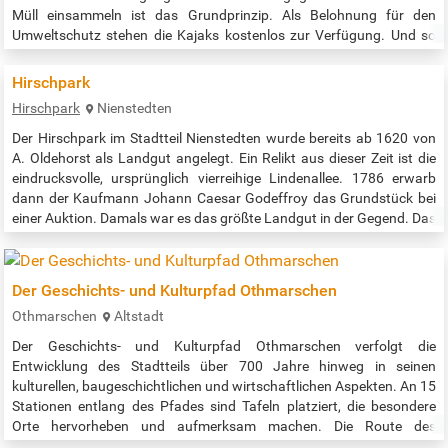
Müll einsammeln ist das Grundprinzip. Als Belohnung für den
Umweltschutz stehen die Kajaks kostenlos zur Verfügung. Und so
geht’s Die robusten grünen Zwei-Personen-Boote können ohne
Vorerfahrung genutzt werden. An Bord sind neben zwei
Hirschpark
Schwimmwesten, einem Eimer und zwei Müllgreifern…
Hirschpark
Nienstedten
Der Hirschpark im Stadtteil Nienstedten wurde bereits ab 1620 von
A. Oldehorst als Landgut angelegt. Ein Relikt aus dieser Zeit ist die
eindrucksvolle, ursprünglich vierreihige Lindenallee. 1786 erwarb
dann der Kaufmann Johann Caesar Godeffroy das Grundstück bei
einer Auktion. Damals war es das größte Landgut in der Gegend. Das
klassizistische Landhaus, welches ebenfalls noch steht und heute
als Ballettschule dient, ließ Godeffroy seinerzeit vom später…
Der Geschichts- und Kulturpfad Othmarschen
Othmarschen
Altstadt
Der Geschichts- und Kulturpfad Othmarschen verfolgt die
Entwicklung des Stadtteils über 700 Jahre hinweg in seinen
kulturellen, baugeschichtlichen und wirtschaftlichen Aspekten. An 15
Stationen entlang des Pfades sind Tafeln platziert, die besondere
Orte hervorheben und aufmerksam machen. Die Route des
Geschichts- und Kulturpfads erstreckt sich über ca. 15 Kilometer und