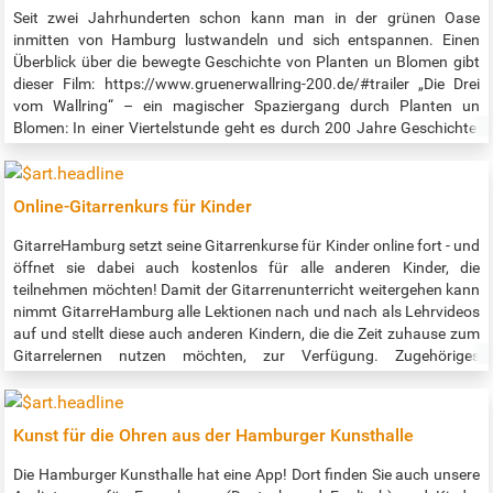
tags%5B%5D=kultur , als Ansage unter Telefon (040) 209 404 66.
Seit zwei Jahrhunderten schon kann man in der grünen Oase
Eine Anmeldung ist bis einen Tag vor der Führung bei Melanie Wölwer
inmitten von Hamburg lustwandeln und sich entspannen. Einen
vom BSVH per Mail an buchung@beianrufkultur.de oder Telefon
Überblick über die bewegte Geschichte von Planten un Blomen gibt
(040) 209 404 29 nötig.
dieser Film: https://www.gruenerwallring-200.de/#trailer „Die Drei
vom Wallring“ – ein magischer Spaziergang durch Planten un
Blomen: In einer Viertelstunde geht es durch 200 Jahre Geschichte:
Mit historischen Ein- und Aussichten und Begegnungen – z.B. mit
dem Bremer „Kunstgärtner“ Isaak Albert Altmann (1777-1837), dem
Festungsbauer Johan van Valckenburgh (1575-1625) und Käpt’n
Online-Gitarrenkurs für Kinder
Blume, dem Maskottchen der IGA 1973. Sehr empfehlenswert ist
auch der zugehörige Podcast: https://www.gruenerwallring-
GitarreHamburg setzt seine Gitarrenkurse für Kinder online fort - und
200.de/#podcast Jeden Monat gibt es eine neue Folge!
öffnet sie dabei auch kostenlos für alle anderen Kinder, die
teilnehmen möchten! Damit der Gitarrenunterricht weitergehen kann
nimmt GitarreHamburg alle Lektionen nach und nach als Lehrvideos
auf und stellt diese auch anderen Kindern, die die Zeit zuhause zum
Gitarrelernen nutzen möchten, zur Verfügung. Zugehöriges
Infomaterial steht jetzt schon vollständig bereit und die zu den
Lektionen gehörenden Noten können per Mail angefordert werden.
Alle Infos und Links gibt es unter https://gitarrehamburg.de/online-
Kunst für die Ohren aus der Hamburger Kunsthalle
gitarrenkurs-fuer-kinder. Direkt zum Kurs geht es hier:
https://www.gitarrehamburg.de/konkret/lehrvideos/ .
Die Hamburger Kunsthalle hat eine App! Dort finden Sie auch unsere