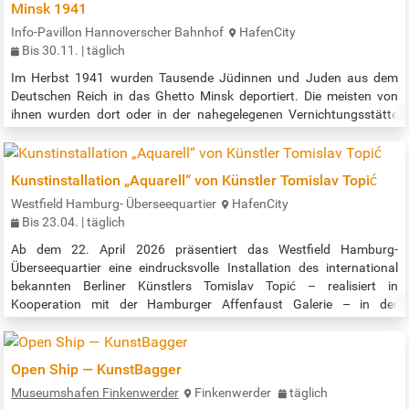
Minsk 1941
Info-Pavillon Hannoverscher Bahnhof
HafenCity
Bis 30.11. | täglich
Im Herbst 1941 wurden Tausende Jüdinnen und Juden aus dem
Deutschen Reich in das Ghetto Minsk deportiert. Die meisten von
ihnen wurden dort oder in der nahegelegenen Vernichtungsstätte
Malyj Trostenez von SS-Einheiten ermordet. Doch wie verliefen diese
Deportationen – und wie wird heute in Deutschland und Belarus an
diese Verbrechen erinnert? Eine Installation am Gedenkort "denk.mal
Kunstinstallation „Aquarell“ von Künstler Tomislav Topić
Hannoverscher Bahnhof" zeigt Fotografien der belarussischen
Westfield Hamburg- Überseequartier
HafenCity
Regisseurin…
Bis 23.04. | täglich
Ab dem 22. April 2026 präsentiert das Westfield Hamburg-
Überseequartier eine eindrucksvolle Installation des international
bekannten Berliner Künstlers Tomislav Topić – realisiert in
Kooperation mit der Hamburger Affenfaust Galerie – in der
Shopping- und Lifestyledestination. Besucherinnen und Besucher
können das Kunstwerk mit dem Titel „Aquarell“ ab sofort jederzeit im
überdachten Teil des Quartiers vor Breuninger erleben. Mit Tomislav
Open Ship — KunstBagger
Topić bringt…
Museumshafen Finkenwerder
Finkenwerder
täglich