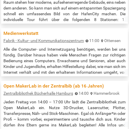
Raum stehen hier moderne, aufsehenerregende Gebäude, eins neben
dem anderen. So kann man sich auf einem entspannten Spaziergang
schnell ein umfassendes Bild von der HafenCity machen. Die
individuelle Tour führt über die folgenden 8 Stationen: 1.
Elbphilharmonie 2. Das Oval 3. New Work Harbour 4. Marco-Polo-
Tower 5. Hamburg Cruise Center HafenCity 6. Sumatrakontor 7.
Medienwerkstatt
25hours Hotel…
Fabrik - Kultur- und Kommunikationszentrum
11:00
Ottensen
Alle die Computer- und Internetzugang benötigen, werden bei uns
fündig. Darüber hinaus haben viele Menschen Fragen zur richtigen
Bedienung eines Computers. Erwachsene und Senioren, aber auch
Kinder und Jugendliche, erhalten Hilfestellung dabei, wie man sich im
Internet verhält und mit den erhaltenen Informationen umgeht, vor
allem in Bezug auf Social-Media - nach wie vor ein sehr aktuelles
Thema. Auch in diversen anderen Bereichen wie z.B. E-Mails oder…
Open MakerLab in der Zentralbib (ab 16 Jahren)
Zentralbibliothek Bücherhalle Hamburg
14:00
Hammerbrook
Jeden Freitag von 14:00 – 17:00 Uhr lädt die Zentralbibliothek zum
Open MakerLab ein. Nutze 3D-Drucker, Lasercutter, Plotter,
Transferpresse, Näh- und Stick-Maschinen. Egal ob Anfänger*in oder
Profi – komm vorbei, experimentiere und tausche dich aus. Kinder
dürfen ihre Eltern gerne ins MakerLab begleiten! Alle Infos und