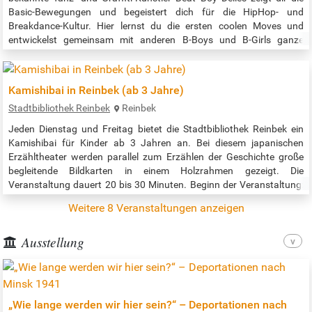
Basic-Bewegungen und begeistert dich für die HipHop- und
Breakdance-Kultur. Hier lernst du die ersten coolen Moves und
entwickelst gemeinsam mit anderen B-Boys und B-Girls ganze
Choreographien. Bitte denkt an Sportsachen und Turnschuhe mit
heller Sohle! Anmeldung über den Link zur Veranstaltung. Zeit: 16:00
– 18:00 Uhr Quelle:…
Kamishibai in Reinbek (ab 3 Jahre)
Stadtbibliothek Reinbek
Reinbek
Jeden Dienstag und Freitag bietet die Stadtbibliothek Reinbek ein
Kamishibai für Kinder ab 3 Jahren an. Bei diesem japanischen
Erzähltheater werden parallel zum Erzählen der Geschichte große
begleitende Bildkarten in einem Holzrahmen gezeigt. Die
Veranstaltung dauert 20 bis 30 Minuten. Beginn der Veranstaltung:
16:00 Uhr Quelle: https://stadtbibliothek-reinbek.bibliotheca-
Weitere 8 Veranstaltungen anzeigen
open.de/Veranstaltungen/Kamishibai-Erz%C3%A4hltheater
Ausstellung
„Wie lange werden wir hier sein?“ – Deportationen nach