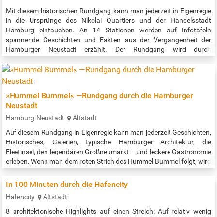
Mit diesem historischen Rundgang kann man jederzeit in Eigenregie
in die Ursprünge des Nikolai Quartiers und der Handelsstadt
Hamburg eintauchen. An 14 Stationen werden auf Infotafeln
spannende Geschichten und Fakten aus der Vergangenheit der
Hamburger Neustadt erzählt. Der Rundgang wird durch
Audioinformationen ergänzt, die mittels QR-Code abrufbar sind. So
wird die Geschichte lebendig. Startpunkt ist das Rathaus / der
Rathausmarkt. Der Rundgang…
»Hummel Bummel« —Rundgang durch die Hamburger
Neustadt
Hamburg-Neustadt
Altstadt
Auf diesem Rundgang in Eigenregie kann man jederzeit Geschichten,
Historisches, Galerien, typische Hamburger Architektur, die
Fleetinsel, den legendären Großneumarkt – und leckere Gastronomie
erleben. Wenn man dem roten Strich des Hummel Bummel folgt, wird
man verführt ;-) ... einzutauchen in das historisch spannende und
aufregende Quartier der Hamburger Neustadt. Diese müsste
In 100 Minuten durch die Hafencity
eigentlich Hamburger Altstadt heißen, denn hier am Hafenrand ist
Hafencity
Altstadt
die…
8 architektonische Highlights auf einen Streich: Auf relativ wenig