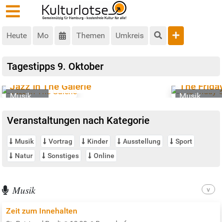
Heute
Mo
Themen
Umkreis
Tagestipps
9. Oktober
Jazz In The Galerie
The Frida
Musik
Musik
St. Pauli
Altona-Alt
Veranstaltungen nach Kategorie
Musik
Vortrag
Kinder
Ausstellung
Sport
Natur
Sonstiges
Online
Musik
Zeit zum Innehalten