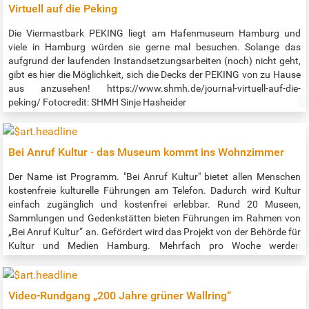
Handschriften, Karten und Fotos Nachforschungen anstellen und
Virtuell auf die Peking
seinen ganz persönlichen Einblick in die Hamburger Geschichte
erhalten. https://digitalisate.sub.uni-hamburg.de
Die Viermastbark PEKING liegt am Hafenmuseum Hamburg und
viele in Hamburg würden sie gerne mal besuchen. Solange das
aufgrund der laufenden Instandsetzungsarbeiten (noch) nicht geht,
gibt es hier die Möglichkeit, sich die Decks der PEKING von zu Hause
aus anzusehen! https://www.shmh.de/journal-virtuell-auf-die-
peking/ Fotocredit: SHMH Sinje Hasheider
Bei Anruf Kultur - das Museum kommt ins Wohnzimmer
Der Name ist Programm. "Bei Anruf Kultur" bietet allen Menschen
kostenfreie kulturelle Führungen am Telefon. Dadurch wird Kultur
einfach zugänglich und kostenfrei erlebbar. Rund 20 Museen,
Sammlungen und Gedenkstätten bieten Führungen im Rahmen von
„Bei Anruf Kultur“ an. Gefördert wird das Projekt von der Behörde für
Kultur und Medien Hamburg. Mehrfach pro Woche werden
verschiedene interessante Führungen geboten. Details zum
abwechslungsreichen Programm gibt es unter:
www.beianrufkultur.de Link zur barriefreien Darstellung des
Video-Rundgang „200 Jahre grüner Wallring“
Programms: https://www.bsvh.org/termine.html?