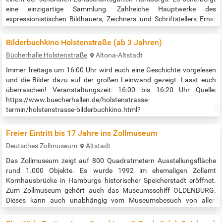
eine einzigartige Sammlung. Zahlreiche Hauptwerke des
expressionistischen Bildhauers, Zeichners und Schriftstellers Ernst
Barlach (1870–1938) sind hier zu sehen, darunter nahezu ein Drittel
seiner kostbaren Holzskulpturen. Neben wechselnden
Bilderbuchkino Holstenstraße (ab 3 Jahren)
Sammlungspräsentationen…
Bücherhalle Holstenstraße
Altona-Altstadt
Immer freitags um 16:00 Uhr wird euch eine Geschichte vorgelesen
und die Bilder dazu auf der großen Leinwand gezeigt. Lasst euch
überraschen! Veranstaltungszeit: 16:00 bis 16:20 Uhr Quelle:
https://www.buecherhallen.de/holstenstrasse-
termin/holstenstrasse-bilderbuchkino.html?
day=20220909×=1662732000,1662733200
Freier Eintritt bis 17 Jahre ins Zollmuseum
Deutsches Zollmuseum
Altstadt
Das Zollmuseum zeigt auf 800 Quadratmetern Ausstellungsfläche
rund 1.000 Objekte. Es wurde 1992 im ehemaligen Zollamt
Kornhausbrücke in Hamburgs historischer Speicherstadt eröffnet.
Zum Zollmuseum gehört auch das Museumsschiff OLDENBURG.
Dieses kann auch unabhängig vom Museumsbesuch von allen
kostenlos besichtigt werden (siehe
https://www.kulturlotse.de/event/museumszollboot-oldenburg-