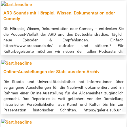
ARD Sounds mit Hörspiel, Wissen, Dokumentation oder
Comedy
Ob Hörspiel, Wissen, Dokumentation oder Comedy – entdecken Sie
die Podcast-Vielfalt der ARD und des Deutschlandradios. Täglich
neue Episoden & Empfehlungen. Einfach
https://www.ardsounds.de/ aufrufen und stöbern.* Für
Kulturbegeisterte möchten wir neben den tollen Podcasts die
Hörbücher und Hörspiele hervorheben. Es gibt dort sehr viele
Klassiker und auch aktuelles! Hörbücher unter
https://www.ardsounds.de/rubrik/hoerbuch-108/ Hörspiele
Online-Ausstellungen der Stabi aus dem Archiv
unter https://www.ardsounds.de/rubrik/hoerspiel-112/ Auch als
app: https://www.ardsounds.de/apps/ *Hieß früher ARD Audiothek,
Die Staats- und Universitätsbibliothek hat Informationen über
nun heißt es ARD Sounds.
vergangene Ausstellungen für die Nachwelt dokumentiert und im
Rahmen einer Online-Ausstellung für die Allgemeinheit zugänglich
gemacht. Das Repertoire ist weit gefächert von der Darstellung
historischer Persönlichkeiten aus Kunst und Kultur bis hin zur
Präsentation historischer Schriften. https://galerie.sub.uni-
hamburg.de/ Darüber hinaus kann man im Bereich "Hamburger
Kulturgut Digital" in einer umfangreichen Kollektion von Drucken,