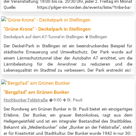
der Veranstaltung: 18:00 bis ca. 20:30 Uhr, jeder 2. Freitag im Monat
Quelle: https://pilger-im-norden.de/events/liste/?tribe-bar-
search=Schweigend+um+die+Alster
"Grüne Krone" - Deckelpark in Stellingen
Deckelpark auf dem A7-Tunnel in Stellingen
Stellingen
Der Deckel-Park in Stellingen ist ein beeindruckendes Beispiel für
städtische Erneuerung und Umweltschutz. Der Park wurde auf
einem Lärmschutztunnel über der Autobahn A7 errichtet, um die
Lärmbelastung für die Anwohner zu reduzieren und die
Lebensqualität im Stadtteil zu verbessern. Der Park erstreckt sich
über eine Länge von etwa 900 Metern und verbindet die zuvor
getrennten Stadtteile Stellingen und Eidelstedt1. Der Park bietet eine
Vielzahl von…
"Bergpfad" am Grünen Bunker
Hochbunker Feldstraße
9:00
St. Pauli
Der Rundweg am Grünen Bunker in St. Pauli bietet ein einzigartiges
Erlebnis. Der Bunker, ein grauer Betonkoloss, ragt aus dem
Heiligengeistfeld und ist ein integraler Bestandteil des Stadtbildes.
Bekannt als „Medienbunker“ oder „Bunker an der Feldstraße“, steht
er für Kreativität und Stadtkultur. Der Bunker wurde 1942 in nur 300