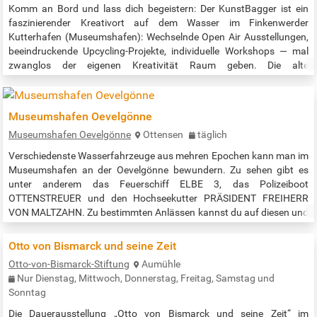
Komm an Bord und lass dich begeistern: Der KunstBagger ist ein
faszinierender Kreativort auf dem Wasser im Finkenwerder
Kutterhafen (Museumshafen): Wechselnde Open Air Ausstellungen,
beeindruckende Upcycling-Projekte, individuelle Workshops — mal
zwanglos der eigenen Kreativität Raum geben. Die alte
Baggertechnik bestaunen, Kanu paddeln oder einfach nur an der
Waterkant chillen… all das ist hier möglich — bei freiem Eintritt! …
Museumshafen Oevelgönne
Museumshafen Oevelgönne
Ottensen
täglich
Verschiedenste Wasserfahrzeuge aus mehren Epochen kann man im
Museumshafen an der Oevelgönne bewundern. Zu sehen gibt es
unter anderem das Feuerschiff ELBE 3, das Polizeiboot
OTTENSTREUER und den Hochseekutter PRÄSIDENT FREIHERR
VON MALTZAHN. Zu bestimmten Anlässen kannst du auf diesen und
weiteren Schiffen sogar mitfahren. Für Gruppen ab 10 Personen
werden (kostenpflichtige) Führungen angeboten. Ein privater,
Otto von Bismarck und seine Zeit
gemeinnütziger Verein kümmert sich seit 1976…
Otto-von-Bismarck-Stiftung
Aumühle
Nur Dienstag, Mittwoch, Donnerstag, Freitag, Samstag und
Sonntag
Die Dauerausstellung „Otto von Bismarck und seine Zeit“ im