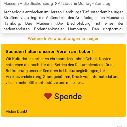
Museum — die Bischofsburg
Altstadt
Montag - Samstag
Archäologie entdecken im Herzen Hamburgs Tief unter dem heutigen
Straßenniveau liegt die Außenstelle des Archäologischen Museums
Hamburg: Das Museum „Die Bischofsburg“ ist eines der
bedeutendsten Bodendenkmäler Hamburgs. Das ringförmige
Turmfundament aus dem 12. Jahrhundert mit seinen 19 Metern
Weitere 6 Veranstaltungen anzeigen
Durchmesser ist das älteste erhaltene Steingebäude Hamburgs.
Gegenüber der St. Petri-Kirche am Domplatz gelegen, präsentiert
Spenden halten unseren Verein am Leben!
sich das historische Gemäuer frisch…
Wir Kulturlotsen arbeiten ehrenamtlich - ohne Gehalt. Kosten
entstehen dennoch: für den Betrieb des Kulturkalenders, für die
Beförderung unserer Senioren bei Kulturbegleitungen, für
Vereinsversicherung, Standgebühren, Druck von Infomaterial und
vielem mehr. Bitte unterstütze uns mit einer...
Spende
Vielen Dank!