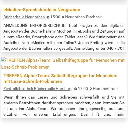
Termine zum MakerLab findest du hier:
https://www.buecherhallen.de/zentralbibliothek-
eMedien-Sprechstunde in Neugraben
meldung/makerlab.html Die Veranstaltung findet im…
Bücherhalle Neugraben
15:00
Neugraben-Fischbek
ANMELDUNG ERFORDERLICH! Ihr habt Fragen zu den digitalen
Angeboten der Bücherhallen? Möchtet ihr eBooks und Zeitungen auf
eurem eReader, Smartphone oder Tablet lesen? Wie funktioniert das
Ausleihen von eMedien mit dem Tolino? Jeden Freitag werden die
Angebote der Bücherhallen vorgestellt. Anmeldung unter 040 / 701
76 22 oder neugraben@buecherhallen.de Veranstaltungszeit: 15:00
bis 17:00 Uhr Quelle: https://www.buecherhallen.de/neugraben-
termine.html
TREFFEN Alpha-Team: Selbsthilfegruppe für Menschen
mit Lese-Schreib-Problemen
Zentralbibliothek Bücherhalle Hamburg
17:00
Hammerbrook
Wenn Ihnen das Lesen und Schreiben schwerfällt und Sie mit
anderen Betroffenen darüber sprechen möchten, dann kommen Sie
zu uns ins Alpha-Team. Wir tauschen uns gegenseitig aus und
erzählen von unseren Erfahrungen. Das hilft uns, mehr
Selbstvertrauen aufzubauen und vielleicht den Mut zu finden, offener
mit unserem Problem umzugehen. Wir helfen ganz unkompliziert bei