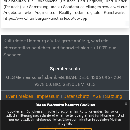
Audiotouren für Erwachsene (Deutsch und Englisch) und Kinder
(Deutsch) zur Sammlung und zu Sonderausstellungen sowie weitere
Angebote wie Augmented Reality oder digitale Kunstwerke.
https://www.hamburger-kunsthalle.de/de/app
Kulturlotse Hamburg e.V. ist gemeinnützig, wird rein
ehrenamtlich betrieben und finanziert sich zu 100% aus
Spenden.
Spendenkonto
GLS Gemeinschaftsbank eG, IBAN: DE50 4306 0967 2041
9378 00, BIC: GENODEM1GLS
Event melden
|
Impressum
|
Datenschutz
|
AGB
|
Satzung
|
x
Diese Webseite benutzt Cookies
Cookies ermöglichen sinnvolle Funktionen im Kulturkalender. Nur so kann
Urheber der Bilder:
Zeit zum Innehalten:
Pixabay.com (CC0)
z.B. die Filterung nach Barrierefreiheit seitenübergreifend funktionieren. Und
The Friday Craig im ThomasRead:
Pixabay (CC0)
Jazz In
nur so ist z.B. ein einfaches Teilen/Liken von Inhalten in sozialen Medien
The Galerie:
Jerry Tilitz
Dialog in Deutsch — deutsch
möglich.
sprechen und üben in der Gruppe:
Alle Urheber anzeigen
DIALOG IN DEUTSCH ist