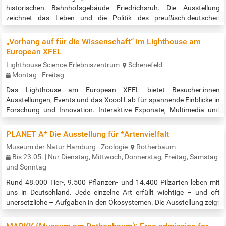
historischen Bahnhofsgebäude Friedrichsruh. Die Ausstellung
zeichnet das Leben und die Politik des preußisch-deutschen
Staatsmannes im Kontext der vielfältigen Entwicklungen im
Deutschland des 19. Jahrhunderts nach. Otto von Bismarck war von
„Vorhang auf für die Wissenschaft“ im Lighthouse am
1862 bis 1890 preußischer Ministerpräsident und von 1871 bis 1890
European XFEL
erster deutscher Reichskanzler. Er trieb den Prozess der
Lighthouse Science-Erlebniszentrum
Schenefeld
Nationalstaatsbildung und die…
Montag - Freitag
Das Lighthouse am European XFEL bietet Besucher:innen
Ausstellungen, Events und das Xcool Lab für spannende Einblicke in
Forschung und Innovation. Interaktive Exponate, Multimedia und
Experimente zeigen, wie der Röntgenlaser funktioniert und zur
Lösung gesellschaftlicher Herausforderungen beiträgt.
PLANET A* Die Ausstellung für *Artenvielfalt
Schulklassen, Forschende und Besucher:innen können den Campus
Museum der Natur Hamburg - Zoologie
Rotherbaum
erkunden, mehr über die Forschung erfahren und an vielfältigen
Bis 23.05. | Nur Dienstag, Mittwoch, Donnerstag, Freitag, Samstag
Programmen und Events…
und Sonntag
Rund 48.000 Tier-, 9.500 Pflanzen- und 14.400 Pilzarten leben mit
uns in Deutschland. Jede einzelne Art erfüllt wichtige – und oft
unersetzliche – Aufgaben in den Ökosystemen. Die Ausstellung zeigt
eindrücklich, plakativ und interaktiv, welche Faktoren die biologische
Vielfalt gefährden – und Wege, um den Verlust der Arten