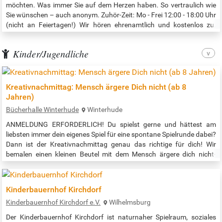
möchten. Was immer Sie auf dem Herzen haben. So vertraulich wie
Sie wünschen – auch anonym. Zuhör-Zeit: Mo - Frei 12:00 - 18:00 Uhr
(nicht an Feiertagen!) Wir hören ehrenamtlich und kostenlos zu.
Deshalb kann es in Ausnahmefällen auch mal dazu kommen, dass
der Kiosk nicht besetzt ist. Besten Dank für Ihr Verständnis! Der
Kinder/Jugendliche
Zuhörer-Kiosk…
Kreativnachmittag: Mensch ärgere Dich nicht (ab 8
Jahren)
Bücherhalle Winterhude
Winterhude
ANMELDUNG ERFORDERLICH! Du spielst gerne und hättest am
liebsten immer dein eigenes Spiel für eine spontane Spielrunde dabei?
Dann ist der Kreativnachmittag genau das richtige für dich! Wir
bemalen einen kleinen Beutel mit dem Mensch ärgere dich nicht-
Spielfeld und machen aus Modelliermasse eigene Spielsteine.
Anmeldung unter 040-426 062 920 oder
winterhude@buecherhallen.de Veranstaltungszeit: 16:30 - 17:30 Uhr
Kinderbauernhof Kirchdorf
Quelle:…
Kinderbauernhof Kirchdorf e.V.
Wilhelmsburg
Der Kinderbauernhof Kirchdorf ist naturnaher Spielraum, soziales