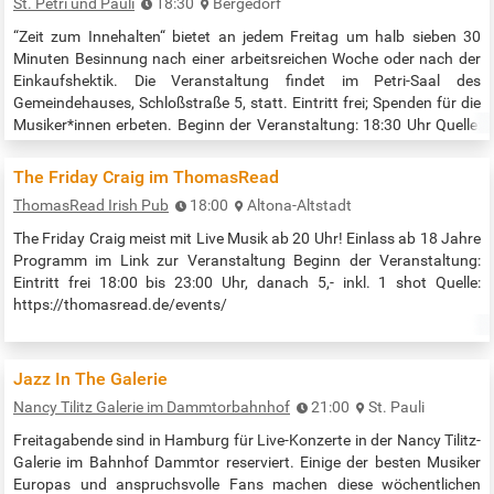
St. Petri und Pauli
18:30
Bergedorf
“Zeit zum Innehalten“ bietet an jedem Freitag um halb sieben 30
Minuten Besinnung nach einer arbeitsreichen Woche oder nach der
Einkaufshektik. Die Veranstaltung findet im Petri-Saal des
Gemeindehauses, Schloßstraße 5, statt. Eintritt frei; Spenden für die
Musiker*innen erbeten. Beginn der Veranstaltung: 18:30 Uhr Quelle:
https://stpetriundpauli-bergedorf.de/joomla/musik/zeit-zum-
innehalten
The Friday Craig im ThomasRead
ThomasRead Irish Pub
18:00
Altona-Altstadt
The Friday Craig meist mit Live Musik ab 20 Uhr! Einlass ab 18 Jahre
Programm im Link zur Veranstaltung Beginn der Veranstaltung:
Eintritt frei 18:00 bis 23:00 Uhr, danach 5,- inkl. 1 shot Quelle:
https://thomasread.de/events/
Jazz In The Galerie
Nancy Tilitz Galerie im Dammtorbahnhof
21:00
St. Pauli
Freitagabende sind in Hamburg für Live-Konzerte in der Nancy Tilitz-
Galerie im Bahnhof Dammtor reserviert. Einige der besten Musiker
Europas und anspruchsvolle Fans machen diese wöchentlichen