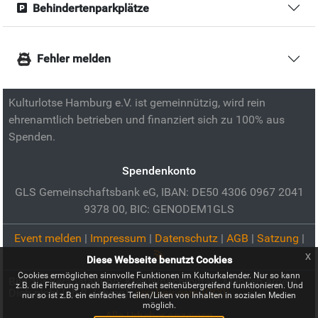
Behindertenparkplätze
Fehler melden
Kulturlotse Hamburg e.V. ist gemeinnützig, wird rein
ehrenamtlich betrieben und finanziert sich zu 100% aus
Spenden.
Spendenkonto
GLS Gemeinschaftsbank eG, IBAN: DE50 4306 0967 2041
9378 00, BIC: GENODEM1GLS
Event melden
|
Impressum
|
Datenschutz
|
AGB
|
Satzung
|
x
Diese Webseite benutzt Cookies
Cookies ermöglichen sinnvolle Funktionen im Kulturkalender. Nur so kann
Bild zur Veranstaltung:
Kreativnachmittag: Mensch ärgere
z.B. die Filterung nach Barrierefreiheit seitenübergreifend funktionieren. Und
Dich nicht (ab 8 Jahren):
pixabay.com (CC0)
nur so ist z.B. ein einfaches Teilen/Liken von Inhalten in sozialen Medien
möglich.
Alle Urheber anzeigen