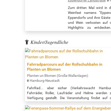
Eppendorfer Landstraße
Zum dritten Mal wird in 
Weinfest namens “Eppendo
Eppendorfs und ihre Gäste
und Wein verkosten auf de
Highlights zu entdeck
Musikprogramm umrahm
Songwriter*innen, Soloküns
Kinder/Jugendliche
Fahrradparcours auf der Rollschuhbahn in
Planten un Blomen
Planten un Blomen (Große Wallanlagen)
Hamburg-Neustadt
FahrRad... aber sicher (Verkehrswacht Hambur
Fahrräder, Roller, Laufräder und Helme werden 
Verfügung gestellt. Die Veranstaltung findet auf 
Rollschuhbahn statt. Veranstaltungszeit: 13:00 - 17
Uhr Quelle: https://hamburgwhl.infomaxnet.de/plant