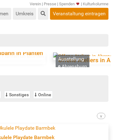
Verein
|
Presse
|
Spenden
|
Kulturkolumne
men
Umkreis
Veranstaltung eintragen
hbahn in Planten
Ausstellung
Offene Ateliers in Ahrensburg
Ahrensburg
Sonstiges
Online
kulele Playdate Barmbek