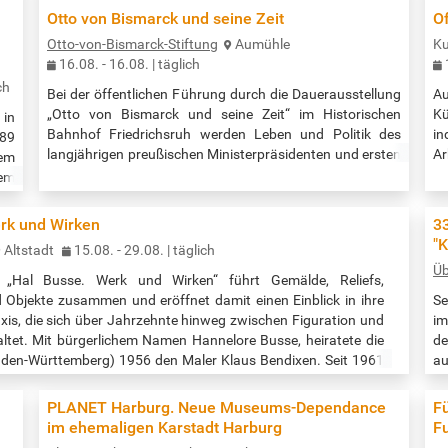
Otto von Bismarck und seine Zeit
Of
Otto-von-Bismarck-Stiftung
Aumühle
Ku
16.08. - 16.08. | täglich
ch
Bei der öffentlichen Führung durch die Dauerausstellung
Au
„Otto von Bismarck und seine Zeit“ im Historischen
Kü
in
Bahnhof Friedrichsruh werden Leben und Politik des
in
889
langjährigen preußischen Ministerpräsidenten und ersten
Ar
dem
Reichskanzlers vor dem Hintergrund wichtiger
lä
dem
Entwicklungen im Deutschland des 19. Jahrhunderts
ih
hlt
erläutert. Dazu zählen die Nationalstaatsbewegung, die
Ku
hen
erk und Wirken
3
rasante Industrialisierung und die Lebenssituation der
Ma
von
"
Altstadt
15.08. - 29.08. | täglich
Arbeiter, aber auch der wirtschaftliche…
Un
hen
Üb
g „Hal Busse. Werk und Wirken“ führt Gemälde, Reliefs,
Objekte zusammen und eröffnet damit einen Einblick in ihre
Se
axis, die sich über Jahrzehnte hinweg zwischen Figuration und
im
altet. Mit bürgerlichem Namen Hannelore Busse, heiratete die
de
aden-Württemberg) 1956 den Maler Klaus Bendixen. Seit 1961
au
ie in Hamburg, da Bendixen Professor am Lerchenfeld (HFBK)
ü
Re
PLANET Harburg. Neue Museums-Dependance
F
5
im ehemaligen Karstadt Harburg
Fu
Re