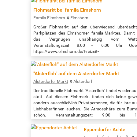
Flohmarkt bei famila Elmshorn
Famila Elmshorn
Elmshorn
Großer Flohmarkt auf den überwiegend überdach
Parkplätzen des Elmshorner famila-Marktes. Damit 
das Vergnügen unabhängig vom Wette
Veranstaltungszeit: 8:00 - 16:00 Uhr Quell
https://www.elmshorn.de/Freizeit-
Tourismus/Veranstaltungen/Flohmarkt-bei-famila-
Elmshorn.php?
object=tx,4197.4.1&ModID=11&FID=3302.6711.1&Na
"Alsterfloh" auf dem Alsterdorfer Markt
Alsterdorfer Markt
Alsterdorf
Der traditionelle Flohmarkt "Alsterfloh" findet wieder 
statt. Auf diesem Flohmarkt finden sich keine gewe
sondern ausschließlich Privatpersonen, die für ihre a
Liebhaber*innen suchen. Die Atmosphäre zum Bumm
schön. Veranstaltungszeit: 9:00 bis 
https://www.alsterdorf.de/flohmarkt-alsterfloh/
Eppendorfer Achtel