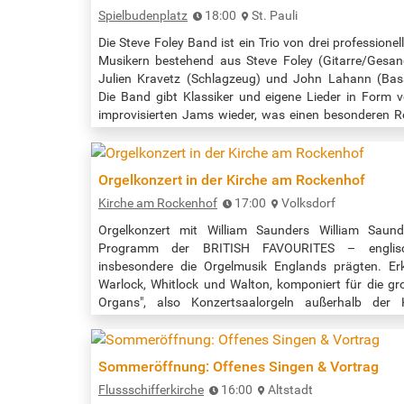
Spielbudenplatz
18:00
St. Pauli
Die Steve Foley Band ist ein Trio von drei professionel
Musikern bestehend aus Steve Foley (Gitarre/Gesan
Julien Kravetz (Schlagzeug) und John Lahann (Bas
Die Band gibt Klassiker und eigene Lieder in Form 
improvisierten Jams wieder, was einen besonderen R
hat. Beginn der Veranstaltung: 18:00 Uhr Quel
https://spielbudenplatz.eu/erleben/events/steve-foley-
band-2
Orgelkonzert in der Kirche am Rockenhof
Kirche am Rockenhof
17:00
Volksdorf
Orgelkonzert mit William Saunders William Sau
Programm der BRITISH FAVOURITES – englisc
insbesondere die Orgelmusik Englands prägten. Er
Warlock, Whitlock und Walton, komponiert für die gr
Organs", also Konzertsaalorgeln außerhalb der 
erwartet uns also ein Sinfoniekonzert auf der Mühleis
Spende erbeten. Beginn der…
Sommeröffnung: Offenes Singen & Vortrag
Flussschifferkirche
16:00
Altstadt