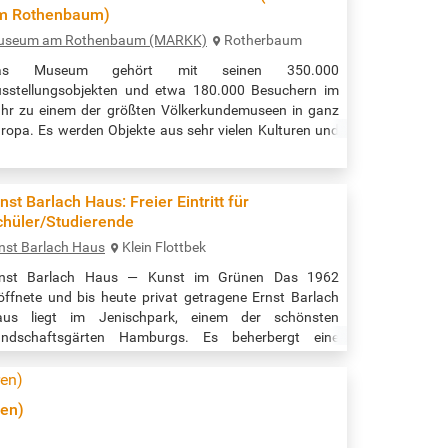
ese in den Großen Wallanlagen (Seite Glacischaussee)
m Rothenbaum)
ranstaltungszeiten (täglich zweimal): - Mo - Fr : 11:00
useum am Rothenbaum (MARKK)
Rotherbaum
d 14:00 Uhr - Sa + So: 15:00 + 17:00 Uhr Quelle:…
as Museum gehört mit seinen 350.000
sstellungsobjekten und etwa 180.000 Besuchern im
hr zu einem der größten Völkerkundemuseen in ganz
ropa. Es werden Objekte aus sehr vielen Kulturen und
ochen gezeigt. Z.B. Kunstgegenstände der Maori, der
digenen Bevölkerung Nordamerikas, der Inka, der Alt-
ypter, des südlichen Afrikas uvm. Eine wertvolle,
nst Barlach Haus: Freier Eintritt für
elfältige und spannende Zeitreise durch alle möglichen
chüler/Studierende
lturen erwartet sie. Kinder und…
nst Barlach Haus
Klein Flottbek
rnst Barlach Haus — Kunst im Grünen Das 1962
öffnete und bis heute privat getragene Ernst Barlach
aus liegt im Jenischpark, einem der schönsten
andschaftsgärten Hamburgs. Es beherbergt eine
nzigartige Sammlung. Zahlreiche Hauptwerke des
xpressionistischen Bildhauers, Zeichners und
hriftstellers Ernst Barlach (1870–1938) sind hier zu
ren)
hen, darunter nahezu ein Drittel seiner kostbaren
olzskulpturen. Neben wechselnden