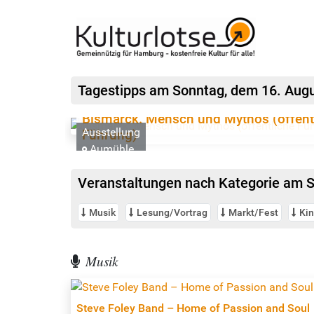
Tagestipps
am Sonntag, dem
16. Aug
Bismarck. Mensch und Mythos (öffent
Ausstellung
Führung)
Aumühle
Veranstaltungen nach Kategorie
am S
Musik
Lesung/Vortrag
Markt/Fest
Ki
Musik
Steve Foley Band – Home of Passion and Soul