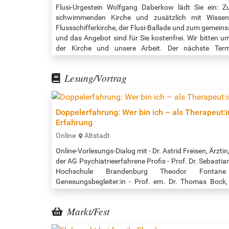
Flusi-Urgestein Wolfgang Daberkow lädt Sie ein: Z
schwimmenden Kirche und zusätzlich mit Wisse
Flussschifferkirche, der Flusi-Ballade und zum gemeins
und das Angebot sind für Sie kostenfrei. Wir bitten u
der Kirche und unsere Arbeit. Der nächste Term
Veranstaltungszeit: 16:00 - 17:00 Uhr Quelle: http://ww
Lesung/Vortrag
Doppelerfahrung: Wer bin ich – als Therapeut:in
Erfahrung
Online
Altstadt
Online-Vorlesungs-Dialog mit - Dr. Astrid Freisen, Ärzti
der AG Psychiatrieerfahrene Profis - Prof. Dr. Sebastia
Hochschule Brandenburg Theodor Fonta
Genesungsbegleiter:in - Prof. em. Dr. Thomas Bock, K
Psychiatrie und Psychotherapie, Universitätsklinik
Rahmen der Reihe „Bock auf Dialog?“ "Als Psycho
Markt/Fest
Abstinenz, soll…