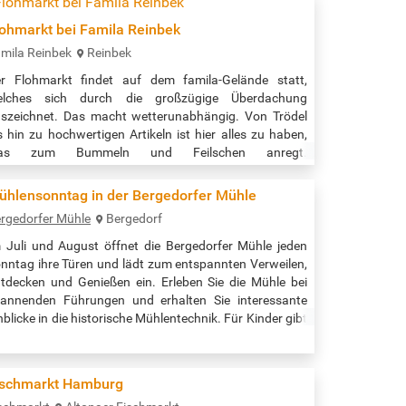
-deutsch.html Alle Gruppen in allen Bücherhallen nach
atum /…
lohmarkt bei Famila Reinbek
mila Reinbek
Reinbek
r Flohmarkt findet auf dem famila-Gelände statt,
elches sich durch die großzügige Überdachung
szeichnet. Das macht wetterunabhängig. Von Trödel
s hin zu hochwertigen Artikeln ist hier alles zu haben,
as zum Bummeln und Feilschen anregt.
eranstaltungszeit: 8:30 - 16:00 Uhr Quelle:
tps://hamburgwhl.infomaxnet.de/flohmarkt-august/e-
ühlensonntag in der Bergedorfer Mühle
ohmarkt-50?
rgedorfer Mühle
Bergedorf
entDateId=29761227&widgetToken=xLLi4xjjwqA.&
 Juli und August öffnet die Bergedorfer Mühle jeden
nntag ihre Türen und lädt zum entspannten Verweilen,
tdecken und Genießen ein. Erleben Sie die Mühle bei
annenden Führungen und erhalten Sie interessante
nblicke in die historische Mühlentechnik. Für Kinder gibt
 ein besonderes Highlight: An der Handmühle kann
lbst Korn gemahlen werden – ein Mitmach-Erlebnis für
e ganze Familie. Auch das leibliche Wohl kommt nicht
ischmarkt Hamburg
 kurz: Genießen Sie…