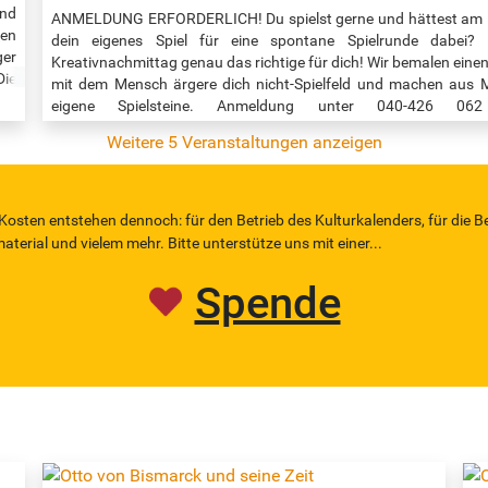
S
und
ANMELDUNG ERFORDERLICH! Du spielst gerne und hättest am l
hen
dein eigenes Spiel für eine spontane Spielrunde dabei?
er
Kreativnachmittag genau das richtige für dich! Wir bemalen einen
Die
mit dem Mensch ärgere dich nicht-Spielfeld und machen aus 
hen
eigene Spielsteine. Anmeldung unter 040-426 0
ute
winterhude@buecherhallen.de Veranstaltungszeit: 16:30 - 17:30
Weitere 5 Veranstaltungen anzeigen
le
nnt
 Kosten entstehen dennoch: für den Betrieb des Kulturkalenders, für die B
erial und vielem mehr. Bitte unterstütze uns mit einer...
Spende