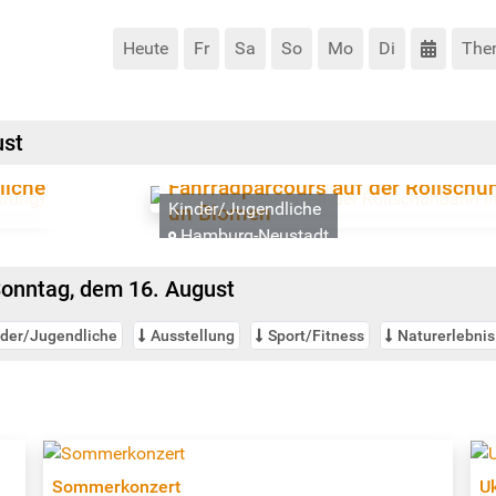
Heute
Fr
Sa
So
Mo
Di
The
ust
liche
Fahrradparcours auf der Rollschu
Kinder/Jugendliche
un Blomen
Hamburg-Neustadt
onntag, dem 16. August
nder/Jugendliche
Ausstellung
Sport/Fitness
Naturerlebnis
Sommerkonzert
U