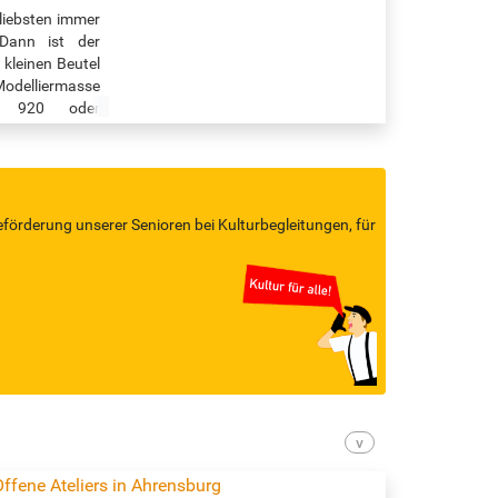
ammlungspräsentationen…
iebsten immer
 Dann ist der
 kleinen Beutel
Modelliermasse
62 920 oder
 Uhr Quelle:…
eförderung unserer Senioren bei Kulturbegleitungen, für