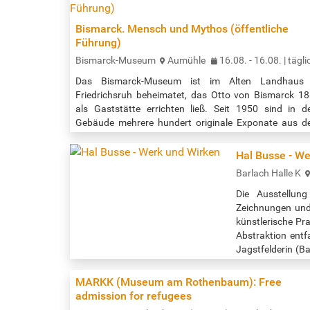
Bismarck. Mensch und Mythos (öffentliche
Führung)
Bismarck-Museum
Aumühle
16.08. - 16.08. | tägli
Das Bismarck-Museum ist im Alten Landhaus 
Friedrichsruh beheimatet, das Otto von Bismarck 1
als Gaststätte errichten ließ. Seit 1950 sind in 
Gebäude mehrere hundert originale Exponate aus 
Besitz des ersten Reichskanzlers zu sehen. Dazu zä
auch das Gemälde „Die Proklamierung des deutsc
Hal Busse - W
Kaiserreiches (18. Januar 1871)“ des Malers Anton 
Barlach Halle K
Werner. Im Mittelpunkt der öffentlichen Führung ste
Bismarcks politische Biografie und sein…
Die Ausstellun
Zeichnungen und 
künstlerische Pr
Abstraktion entf
Jagstfelderin (B
lebte die Famil
wurde. …
MARKK (Museum am Rothenbaum): Free
admission for refugees