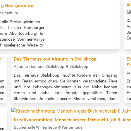
selbstgestalteten Tierpuppe. Gemeinsam führen sie euch
Wi
a
rg Georgswerder
.&
zu den spannenden Stationen der Dauerausstellung in
Ve
M
helmsburg
der Botschaft der Wildtiere. …
un
D
tolle Preise gewinnen –
Au
ilie. In den Hamburger
Ja
 zum Abenteuerberg! Im
Eu
tenlose Sommer-Rallye
Ep
f spielerische Weise zu
in
Entdeckungstour, löst
Äg
m
Das Tierhaus von Alraune in Steilshoop
Er
vi
S
Alraune Tierhaus Steilshoop
Steilshoop
Ku
Er
Das Tierhaus Steilshoop möchte Kindern den Umgang
em
mit Tieren ermöglichen. Sie können verschiedene Tiere
E
aer
und ihre Lebensgewohnheiten aus der Nähe kennen
er
ten
lernen und dabei ihre Ängste gegenüber Tieren
H
nd
überwinden. Je mehr unserer Kinder verstehen, dass
L
nd
Tiere ebenfalls fühlen und Bedürfnisse haben und alle
ei
der
Menschen so gut behandelt werden möchten wie man
e
der
selbst, desto mehr Erwachsene wird es geben, die unsere
Sc
Kreativnachmittag: Mensch ärgere Dich nicht (ab 8 Jah
ung
Gesellschaft und damit unsere Welt zu einem…
se
Bücherhalle Winterhude
Winterhude
H
ten