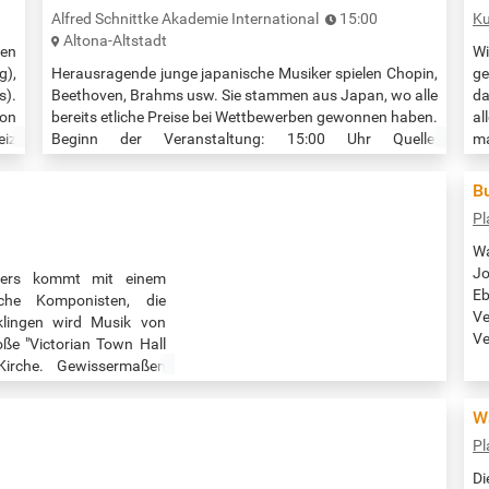
Alfred Schnittke Akademie International
15:00
Ku
Altona-Altstadt
len
Wi
g),
Herausragende junge japanische Musiker spielen Chopin,
ge
s).
Beethoven, Brahms usw. Sie stammen aus Japan, wo alle
da
von
bereits etliche Preise bei Wettbewerben gewonnen haben.
al
eiz
Beginn der Veranstaltung: 15:00 Uhr Quelle:
ma
le:
https://schnittke-akademie.de/events/sommerkonzert-
wo
4/
Uk
B
Sp
Pl
Qu
Wa
Jo
nders kommt mit einem
Eb
he Komponisten, die
V
klingen wird Musik von
V
oße "Victorian Town Hall
ht
Kirche. Gewissermaßen
bl
en-Orgel. Eintritt frei;
e
W
Pl
Di