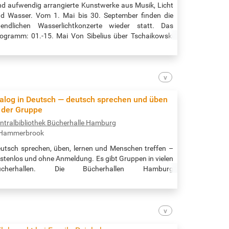
nd aufwendig arrangierte Kunstwerke aus Musik, Licht
d Wasser. Vom 1. Mai bis 30. September finden die
endlichen Wasserlichtkonzerte wieder statt. Das
ogramm: 01.-15. Mai Von Sibelius über Tschaikowski
s Rachmaninow; Arr. Tanja Naini 16.-31. Mai Japan by
ght; Arr. Hector González Pino 01.-15. Juni L’art de la
nse; Arr. Hector González Pino 16.-30. Juni Tansania;
r. Birgit Winzler…
ialog in Deutsch — deutsch sprechen und üben
n der Gruppe
ntralbibliothek Bücherhalle Hamburg
Hammerbrook
utsch sprechen, üben, lernen und Menschen treffen –
stenlos und ohne Anmeldung. Es gibt Gruppen in vielen
ücherhallen. Die Bücherhallen Hamburg
entralbibliothek und Bücherhallen in den Stadtteilen)
eten viele Gesprächsgruppen an. Alle Gruppen in der
ntralbibliothek nach Datum / all times and places in the
central library:
tps://www.buecherhallen.de/zentralbibliothek-dialog-