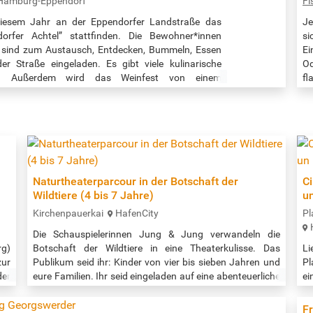
Hamburg-Eppendorf
Fi
diesem Jahr an der Eppendorfer Landstraße das
Je
rfer Achtel” stattfinden. Die Bewohner*innen
si
 sind zum Austausch, Entdecken, Bummeln, Essen
Ei
r Straße eingeladen. Es gibt viele kulinarische
Od
en. Außerdem wird das Weinfest von einem
fl
t, das überwiegend aus mobilen Singer-
de
tler*innen und Duos besteht.…
Qu
Naturtheaterparcour in der Botschaft der
Ci
Wildtiere (4 bis 7 Jahre)
u
Kirchenpauerkai
HafenCity
Pl
Die Schauspielerinnen Jung & Jung verwandeln die
g)
Botschaft der Wildtiere in eine Theaterkulisse. Das
Li
zur
Publikum seid ihr: Kinder von vier bis sieben Jahren und
Pl
der
eure Familien. Ihr seid eingeladen auf eine abenteuerliche
ei
:30
Reise durch die heimische Tierwelt. Die Reiseleitung
Cl
en-
übernehmen Jung & Jung mit dem Schacks, ihrer
Gr
Fr