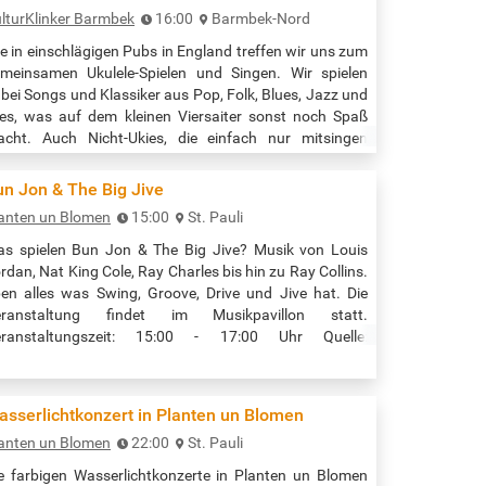
lturKlinker Barmbek
16:00
Barmbek-Nord
e in einschlägigen Pubs in England treffen wir uns zum
meinsamen Ukulele-Spielen und Singen. Wir spielen
bei Songs und Klassiker aus Pop, Folk, Blues, Jazz und
les, was auf dem kleinen Viersaiter sonst noch Spaß
cht. Auch Nicht-Ukies, die einfach nur mitsingen
llen, sind herzlich eingeladen, an dieser Mischung aus
ulele-Treff und Sing-Along dabei zu sein. Eintritt frei;
un Jon & The Big Jive
ende erwünscht. Veranstaltungszeit: 16:00 - 18:00 Uhr
anten un Blomen
15:00
St. Pauli
elle:…
s spielen Bun Jon & The Big Jive? Musik von Louis
rdan, Nat King Cole, Ray Charles bis hin zu Ray Collins.
en alles was Swing, Groove, Drive und Jive hat. Die
eranstaltung findet im Musikpavillon statt.
eranstaltungszeit: 15:00 - 17:00 Uhr Quelle:
tps://hamburgwhl.infomaxnet.de/planten-un-
omen/e-musikpavillon_3?
ventDateId=30226530&widgetToken=wRR-AnDwRb0.&
asserlichtkonzert in Planten un Blomen
anten un Blomen
22:00
St. Pauli
e farbigen Wasserlichtkonzerte in Planten un Blomen