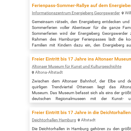
un-blomen/e-fahrradparcours?
Ferienpass-Sommer-Rallye auf dem Energiebe
eventDateId=30309813&widgetToken=wRR-AnDwRb0
Informationszentrum Energieberg Georgswerder
Wil
Gemeinsam rätseln, den Energieberg entdecken und 
Sommerferien voller Abenteuer für die ganze Fam
Sommerferien wird der Energieberg Georgswerder
Rahmen des Hamburger Ferienpasses lädt die kos
Familien mit Kindern dazu ein, den Energieberg au
entdecken. Mit einem Rätselbogen geht ihr auf 
unterwegs spannende Aufgaben und…
Freier Eintritt bis 17 Jahre ins Altonaer Museu
Altonaer Museum für Kunst und Kulturgeschichte
Altona-Altstadt
Zwischen dem Altonaer Bahnhof, der Elbe und d
quirligen Trendviertel Ottensen liegt das Alton
Museum. Das Museum befasst sich als eins der größ
deutschen Regionalmuseen mit der Kunst- u
Kulturgeschichte des norddeutschen Raumes u
präsentiert die kulturhistorische Entwicklung 
Freier Eintritt bis 17 Jahre in die Deichtorhallen
Elbregion um Altona, von Schleswig Holstein und 
Deichtorhallen Hamburg
Altstadt
Küstengebiete von Nord- und Ostsee. Die Samml
bietet einen facettenreichen Blick auf die Kunst- und…
Die Deichtorhallen in Hamburg gehören zu den größ