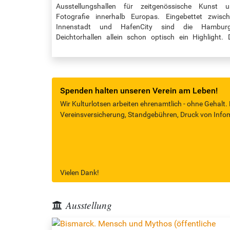
Ausstellungshallen für zeitgenössische Kunst 
Fotografie innerhalb Europas. Eingebettet zwisc
Innenstadt und HafenCity sind die Hamburg
Deichtorhallen allein schon optisch ein Highlight. 
beiden historischen Gebäude von 1911/13 bestec
durch ihre offene Stahlglasarchitektur und bieten he
Raum für spektakuläre internationa
Großausstellungen. Wenn man hier ankommt, so begi
man am…
Spenden halten unseren Verein am Leben!
Wir Kulturlotsen arbeiten ehrenamtlich - ohne Gehalt.
Vereinsversicherung, Standgebühren, Druck von Infomat
Vielen Dank!
Ausstellung