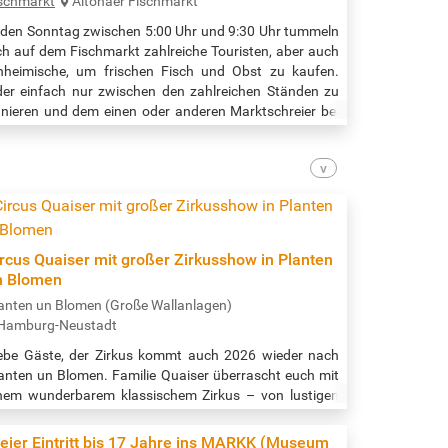
schmarkt
Altonaer Fischmarkt
den Sonntag zwischen 5:00 Uhr und 9:30 Uhr tummeln
ch auf dem Fischmarkt zahlreiche Touristen, aber auch
nheimische, um frischen Fisch und Obst zu kaufen.
er einfach nur zwischen den zahlreichen Ständen zu
anieren und dem einen oder anderen Marktschreier bei
r Arbeit zu bewundern. Zeit: 5:00 Uhr bis 9:30 Uhr
elle: https://www.hamburg.de/fischmarkt/
rcus Quaiser mit großer Zirkusshow in Planten
n Blomen
anten un Blomen (Große Wallanlagen)
Hamburg-Neustadt
ebe Gäste, der Zirkus kommt auch 2026 wieder nach
anten un Blomen. Familie Quaiser überrascht euch mit
nem wunderbarem klassischem Zirkus – von lustigen
owns bis akrobatischem Kraftakt – ein Spaß für die
oßen ebenso wie für die Kleinen. Veranstaltungsort:
eier Eintritt bis 17 Jahre ins MARKK (Museum