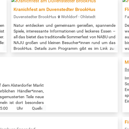
in
D
Kranichfest am Duvenstedter BrookHus
F
Duvenstedter BrookHus
Wohldorf - Ohlstedt
Fa
ten
Natur entdecken und gemeinsam genießen, spannende
De
ist
Spiele, interessante Informationen und leckeres Essen –
w
r.
all das bietet das traditionelle Sommerfest von NABU und
au
e:
NAJU großen und kleinen Besucher*innen rund um das
bi
BrookHus. Details zum Programm gibt es im Link zur
w
Veranstaltung. Veranstaltungszeit: 10:00 - 17:00 Uhr
V
Quelle: https://hamburg.nabu.de/natur-und-
ht
M
vID=2326.109&sfreg=1&sfort=1&bn=1
landschaft/infohaus-duvenstedter-brook/28399.html
fl
Be
ev
Im
So
auf dem Alsterdorfer Markt
En
rblichen Händler*innen,
sp
usgemusterten Teile neue
Ei
eln ist dort besonders
es
15:00 Uhr Quelle:
se
di
F
zu