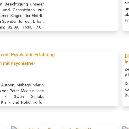
si
ur Besichtigung unserer
un
n und Geschichten zur
ab
amen Singen. Der Eintritt
Pr
m Spenden für den Erhalt
bi
in: 02.09. 16:00-17:00
ni
w.flussschifferkirche.de
Da
Ar
D
i
 mit Psychiatrie-
Ze
De
n, Autorin, Mitbegründerin
ko
n von Peter, Medizinische
B
ne - Gwen Schulz,
(Z
linik und Poliklinik für
bi
um Hamburg-Eppendorf Im
Ze
therapeut:in lerne ich
ht