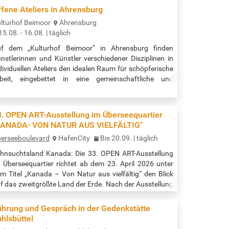
fene Ateliers in Ahrensburg
lturhof Beimoor
Ahrensburg
15.08. - 16.08. | täglich
f dem „Kulturhof Beimoor“ in Ahrensburg finden
nstlerinnen und Künstler verschiedener Disziplinen in
dividuellen Ateliers den idealen Raum für schöpferische
beit, eingebettet in eine gemeinschaftliche und
ndliche Atmosphäre. An diesem Wochenende öffnen sie
re Ateliertüren und geben Einblicke in aktuelle
nstprozesse. Julia Pasinski, Malerei und Druckgrafik
3. OPEN ART-Ausstellung im Überseequartier
rgret Schubert, Abstrakte Malerei Carola Thüring,
KANADA- VON NATUR AUS VIELFÄLTIG"
ikatgefäße, Tonskulpturen…
erseeboulevard
HafenCity
Bis 20.09. | täglich
hnsuchtsland Kanada: Die 33. OPEN ART-Ausstellung
 Überseequartier richtet ab dem 23. April 2026 unter
m Titel „Kanada – Von Natur aus vielfältig“ den Blick
f das zweitgrößte Land der Erde. Nach der Ausstellung
ber Florida stellt das Überseequartier und der
iseveranstalter CRD Touristik und Destination Canada
ührung und Gespräch in der Gedenkstätte
0 großformatige Aufnahmen von den zahlreichen
hlsbüttel
isen des Hamburger Fotografen-Paares Krim Grüttner