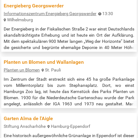
kommen…
Energieberg Georgswerder
Informationszentrum Energieberg Georgswerder
13:30
Wilhelmsburg
Der Energieberg in der Fiskalischen Straße 2 war einst Deutschlands
skandalträchtigste Erhebung und ist heute ein Ort der Aufklärung.
Mit dem spektakulären 900 Meter langen „Weg der Horizonte“ bietet
die gesicherte und begrünte ehemalige Deponie in 40 Meter Höhe
zudem eine fantastische Aussicht auf die Stadt. Es finden
regelmäßig Führungen zur Geschichte des Bergs von einer
Planten un Blomen und Wallanlagen
Mülldeponie zum Energieberg statt: sonnabends und sonntags um
Planten un Blomen
St. Pauli
13.30 Uhr …
Im Zentrum der Stadt erstreckt sich eine 45 ha große Parkanlage
vom Millerntorplatz bis zum Stephansplatz. Dort, wo einst
Hamburgs Zoo lag, ist heute das Kernstück des Parks Planten un
Blomen. 1930 für die Niederdeutsche Gartenschau wurde der Park
angelegt, anlässlich der IGA 1963 und 1973 neu gestaltet. Man
kommt hierher wegen der wunderschönen Blumenanlagen, der
Wasserlichtorgel im Parksee, der Spielplätze, eines Musikpavillons
Garten Alma de l'Aigle
und der Restaurants.…
Stiftung Anscharhöhe
Hamburg-Eppendorf
Eine historisch außergewöhnliche Grünanlage in Eppendorf ist dieser