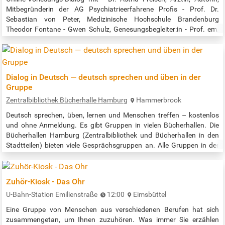
Mitbegründerin der AG Psychiatrieerfahrene Profis - Prof. Dr.
Sebastian von Peter, Medizinische Hochschule Brandenburg
Theodor Fontane - Gwen Schulz, Genesungsbegleiter:in - Prof. em.
Dr. Thomas Bock, Klinik und Poliklinik für Psychiatrie und
Psychotherapie, Universitätsklinikum Hamburg-Eppendorf Im
Rahmen der Reihe „Bock auf Dialog?“ "Als Psychotherapeut:in lerne
ich Abstinenz, soll…
Dialog in Deutsch — deutsch sprechen und üben in der
Gruppe
Zentralbibliothek Bücherhalle Hamburg
Hammerbrook
Deutsch sprechen, üben, lernen und Menschen treffen – kostenlos
und ohne Anmeldung. Es gibt Gruppen in vielen Bücherhallen. Die
Bücherhallen Hamburg (Zentralbibliothek und Bücherhallen in den
Stadtteilen) bieten viele Gesprächsgruppen an. Alle Gruppen in der
Zentralbibliothek nach Datum / all times and places in the central
library: https://www.buecherhallen.de/zentralbibliothek-dialog-in-
deutsch.html Alle Gruppen in allen Bücherhallen nach Datum /…
Zuhör-Kiosk - Das Ohr
U-Bahn-Station Emilienstraße
12:00
Eimsbüttel
Eine Gruppe von Menschen aus verschiedenen Berufen hat sich
zusammengetan, um Ihnen zuzuhören. Was immer Sie erzählen