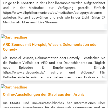
Übersetzung Lehrkräften den Unterricht mit dem vhs-Lernportal.
Einige tolle Konzerte in der Elbphilharmonie werden aufgezeichnet
Zum Lernen werden lediglich ein Smartphone und ein Internetzugang
und in der Mediathek zur Verfügung gestellt. Einfach
benötigt. Zu jedem Deutschkurs gibt es zudem passende Apps, mit
https://www.elbphilharmonie.de/de/mediathek/category/streams
denen auch offline gelernt werden kann. Die Apps sind ebenfalls in
aufrufen, Konzert auswählen und sich wie in der Elphi fühlen 😊
mehreren Sprachen und auch in einer ukrainischen Version
Manchmal gibt es auch Live Streams!
verfügbar. Quelle: https://www.vhs-hamburg.de/deutsch/vhs-
lernportal-1076
ARD Sounds mit Hörspiel, Wissen, Dokumentation oder
Comedy
Ob Hörspiel, Wissen, Dokumentation oder Comedy – entdecken Sie
die Podcast-Vielfalt der ARD und des Deutschlandradios. Täglich
neue Episoden & Empfehlungen. Einfach
https://www.ardsounds.de/ aufrufen und stöbern.* Für
Kulturbegeisterte möchten wir neben den tollen Podcasts die
Hörbücher und Hörspiele hervorheben. Es gibt dort sehr viele
Klassiker und auch aktuelles! Hörbücher unter
https://www.ardsounds.de/rubrik/hoerbuch-108/ Hörspiele
Online-Ausstellungen der Stabi aus dem Archiv
unter https://www.ardsounds.de/rubrik/hoerspiel-112/ Auch als
app: https://www.ardsounds.de/apps/ *Hieß früher ARD Audiothek,
Die Staats- und Universitätsbibliothek hat Informationen über
nun heißt es ARD Sounds.
vergangene Ausstellungen für die Nachwelt dokumentiert und im