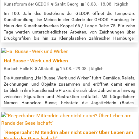
Kunstforum der GEDOK
Sankt Georg
18.08. - 18.08. | täglich
Im 100. Jahr des Bestehens der GEDOK öffnet die temporäre
Kunsthandlung Ilse Mebes in der Galerie der GEDOK Hamburg im
Haus des Kunsthandwerkes Koppel 66 / Lange Reihe 75. Für zehn
Tage werden unterschiedlichste Arbeiten, von Zeichnungen über
Druckgrafiken bis hin zu Kleinplastiken zahlreicher Hamburger
GEDOK-Künstlerinnen zu moderaten Preisen zum Sofortkauf
angeboten. Eine glänzende Gelegenheit, Kunst von Zeitgenossinnen
zu erwerben. Der Name des…
Hal Busse - Werk und Wirken
Barlach Halle K
Altstadt
15.08. - 29.08. | täglich
Die Ausstellung „Hal Busse. Werk und Wirken“ führt Gemälde, Reliefs,
Zeichnungen und Objekte zusammen und eröffnet damit einen
Einblick in ihre künstlerische Praxis, die sich über Jahrzehnte hinweg
zwischen Figuration und Abstraktion entfaltet. Mit bürgerlichem
Namen Hannelore Busse, heiratete die Jagstfelderin (Baden-
Württemberg) 1956 den Maler Klaus Bendixen. Seit 1961 lebte die
Familie in Hamburg, da Bendixen Professor am Lerchenfeld (HFBK)
wurde. …
"Reeperbahn: Mittendrin aber nicht dabei? Über Leben am
Rande der Gesellschaft"