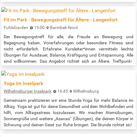
Beachsportfeld, Disc Golf oder Spielplätze: wir schaffen
bestmögliche Bedingungen für eine aktive Gestaltung Ihres Alltags.
An einigen Anlagen sorgt sogar…
Fit im Park - Bewegungstreff für Ältere - Langenfort
FuhlsGarden
15:00
Barmbek-Nord
Der Bewegungstreff für alle, die Freude an Bewegung und
Begegnung haben. Vorerfahrungen oder besondere Fitness sind
nicht erforderlich. Erfahrene Kursleiter*innen vermitteln leichte
Übungen für Ausdauer, Balance, Kräftigung und Entspannung. Alle
sind willkommen. Das Angebot richtet sich an Ältere. Treffpunkt:
Langenfort, nahe Wendebecken Zeit der Veranstaltung: 15:00 - 16:00
Uhr Quelle: https://parksportinsel.de/events/fit-im-park-barmbek/
Yoga im Inselpark
Wilhelmsburger Inselpark
16:45
Wilhelmsburg
Gemeinsam praktizieren wir eine Stunde Yoga für mehr Balance im
Alltag. Yoga ist gut für deine Gesundheit und dein Wohlbefinden und
hilft, vom Alltagsstress loszulassen. Wir machen Atemübungen,
Sonnengrüße und weitere „Asanas“ (Übungen), die deinen Körper in
Schwung und deinen Geist zur Ruhe bringen. Die Stunde richtet sich
an Anfänger*innen und Fortgeschrittene jeden Alters. Der Treffpunkt
ist an der "Dose" neben dem Multicourt. Veranstaltungszeit:…