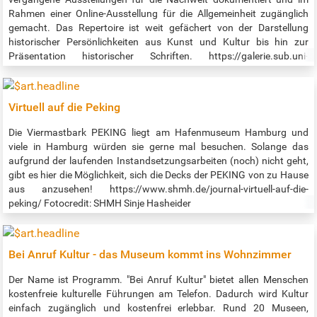
Rahmen einer Online-Ausstellung für die Allgemeinheit zugänglich
gemacht. Das Repertoire ist weit gefächert von der Darstellung
historischer Persönlichkeiten aus Kunst und Kultur bis hin zur
Präsentation historischer Schriften. https://galerie.sub.uni-
hamburg.de/ Darüber hinaus kann man im Bereich "Hamburger
Kulturgut Digital" in einer umfangreichen Kollektion von Drucken,
Handschriften, Karten und Fotos Nachforschungen anstellen und
Virtuell auf die Peking
seinen ganz persönlichen Einblick in die Hamburger Geschichte
erhalten. https://digitalisate.sub.uni-hamburg.de
Die Viermastbark PEKING liegt am Hafenmuseum Hamburg und
viele in Hamburg würden sie gerne mal besuchen. Solange das
aufgrund der laufenden Instandsetzungsarbeiten (noch) nicht geht,
gibt es hier die Möglichkeit, sich die Decks der PEKING von zu Hause
aus anzusehen! https://www.shmh.de/journal-virtuell-auf-die-
peking/ Fotocredit: SHMH Sinje Hasheider
Bei Anruf Kultur - das Museum kommt ins Wohnzimmer
Der Name ist Programm. "Bei Anruf Kultur" bietet allen Menschen
kostenfreie kulturelle Führungen am Telefon. Dadurch wird Kultur
einfach zugänglich und kostenfrei erlebbar. Rund 20 Museen,