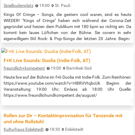
Spielbudenplatz
19:00
St. Pauli
Kings Of Cringe – Songs, die gestern cool waren, sind es heute
WIEDER! "Kings of Cringe" haben sich während der Corona-Zeit
gegründet und heizen dem Publikum mit 180 bpm so richtig ein. Da
kommt kein laues Lüftchen von der Bühne. Sie covern in sehr
eigenwilligem Stil Rock- & Pop-Songs der letzten 20 Jahre. Beginn
der Veranstaltung: 19:00 Uhr Quelle:
https://spielbudenplatz.eu/erleben/events/kings-of-cringe
F+K Live Sounds: Duolia (Indie-Folk, AT)
freundlich+kompetent
19:00
Barmbek-Süd
Heute live auf der Bühne im f+k Duolia mit Indie-Folk. Zum Reinhören:
https://www.youtube.com/watch?v=HBRVVtqbcUk Beginn der
Veranstaltung: 19:00 Uhr; Einlass ab 18:00 Uhr Quelle:
https://www.freundlichundkompetent.de/august/
Rollen zur Dir – Kontaktimprovisation für Tanzende mit
und ohne Rollstuhl
Kulturhaus Eidelstedt
18:30
Eidelstedt