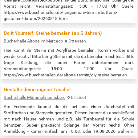
Vorrat reicht. Veranstaltungszeit: 15:00 - 17:00 Uhr Quelle:
https://www.buecherhallen.de/langenhorn-termin/buttons-
gestalten/datum/20260818.html
Do it Yourself: Steine bemalen (ab 5 Jahren)
Bücherhalle Altona im Mercado
Ottensen
Hier könnt ihr Steine mit Acrylfarbe bemalen. Komm vorbei und
werde kreativ! Bitte bring Steine mit, die du bemalen möchtest. Bitte
trage Kleidung, die auch Farbe abbekommen darf.
Veranstaltungszeit: 15:00 - 17:00 Uhr Quelle:
https://www.buecherhallen.de/altona-termin/diy-steine-bemalen-
23955/datum/20260818.html
Gestalte deine eigene Tasche!
Bücherhalle Mümmelmannsberg
Billstedt
Am Ferienende kannst du dir bei uns einen Jutebeutel mit
Stofffarben und Stempeln gestalten. Diesen kannst du anschließend
mit nach Hause nehmen und z.B. als Turnbeutel für die Schule
benutzen. Super praktisch! Solange der Vorrat reicht! Ohne
Anmeldung - komm einfach am 18.08. oder 19.08.2026 während
unserer Öffnungszeiten vorbei. Beginn der Veranstaltung: während