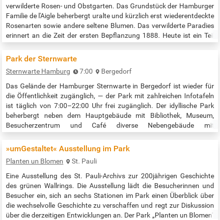
verwilderte Rosen- und Obstgarten. Das Grundstück der Hamburger
Familie de l'Aigle beherbergt uralte und kürzlich erst wiederentdeckte
Rosenarten sowie andere seltene Blumen. Das verwilderte Paradies
erinnert an die Zeit der ersten Bepflanzung 1888. Heute ist ein Teil
des Gartens ist als Naturdenkmal erhalten und liegt inmitten der
Stiftung Anscharhöhe, zugänglich über Tarpenbekstraße…
Park der Sternwarte
Sternwarte Hamburg
7:00
Bergedorf
Das Gelände der Hamburger Sternwarte in Bergedorf ist wieder für
die Öffentlichkeit zugänglich, — der Park mit zahlreichen Infotafeln
ist täglich von 7:00–22:00 Uhr frei zugänglich. Der idyllische Park
beherbergt neben dem Hauptgebäude mit Bibliothek, Museum,
Besucherzentrum und Café diverse Nebengebäude mit
verschiedenen Teleskopen sowie einen Planetenpfad mit
Informationstafeln. Weitere Infos des Denkmalvereins:…
»umGestaltet« Ausstellung im Park
Planten un Blomen
St. Pauli
Eine Ausstellung des St. Pauli-Archivs zur 200jährigen Geschichte
des grünen Wallrings. Die Ausstellung lädt die Besucherinnen und
Besucher ein, sich an sechs Stationen im Park einen Überblick über
die wechselvolle Geschichte zu verschaffen und regt zur Diskussion
über die derzeitigen Entwicklungen an. Der Park „Planten un Blomen“