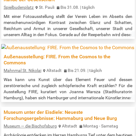
Spielbudenplatz
St. Pauli
Bis 31.08. | täglich
Mit einer Fotoausstellung stellt der Verein Leben im Abseits den
menschenunwürdigen Kontrast zwischen Glanz und Schatten,
Reichtum und Armut in unserer Gesellschaft, unserer Stadt und
unserem Alltag in den Fokus. Gerade auf der Reeperbahn wird dieser
Kontrast sichtbar: Zwischen Feiernden, Anwohnern und
Geschäftstreibenden begegnet man obdachlosen Menschen, die mit
unglaublich viel Ausdauer, Stärke und Kreativität im Schatten des
Außenausstellung: FIRE. From the Cosmos to the
Glanzes ihren schweren…
Commons
Mahnmal St. Nikolai
Altstadt
Bis 21.09. | täglich
Was kann uns Kunst über das Element Feuer und dessen
zerstörerische und zugleich schöpferische Kraft erzählen? Für die
Ausstellung FIRE, kuratiert von Joanna Warsza (Stadtkuratorin
Hamburg), haben sich Hamburger und internationale Künstler:innen
mit dieser Frage beschäftigt und ihre Überlegungen auf vielfältige
Weise in Kunstwerken verarbeitet. Die zeitgenössischen Werke
Museum unter der Eisdiele: Neueste
setzen sich dabei mit den politischen, ökologischen und spirituellen
Forschungsergebnisse: Hammaburg und Neue Burg
Dimensionen von…
Museum — die Bischofsburg
Altstadt
Montag - Samstag
Archäologie entdecken im Herzen Hamburgs Tief unter dem heutigen