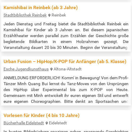
der Öffnungszeiten - Di. 18.08.: 10:00 - 13:00 Uhr und 14:00 - 18:00
Kamishibai in Reinbek (ab 3 Jahre)
Uhr - Mi. 19.08.:…
Stadtbibliothek Reinbek
Reinbek
Jeden Dienstag und Freitag bietet die Stadtbibliothek Reinbek ein
Kamishibai für Kinder ab 3 Jahren an. Bei diesem japanischen
Erzähltheater werden parallel zum Erzählen der Geschichte große
begleitende Bildkarten in einem Holzrahmen gezeigt. Die
Veranstaltung dauert 20 bis 30 Minuten. Beginn der Veranstaltung:
16:00 Uhr Quelle: https://stadtbibliothek-reinbek.bibliotheca-
open.de/Veranstaltungen/Kamishibai-Erz%C3%A4hltheater
Urban Fusion – HipHop/K-POP für Anfänger (ab 5. Klasse)
Esche Jugendkunsthaus
Altona-Altstadt
ANMELDUNG ERFORDERLICH! Komm‘ in Bewegung! Von dem Profi-
Tänzer Minh Quang Bui lernst du Tanz-Moves von den Ursprüngen
des HipHop über Experimental bis zum K-POP von Heute.
Gemeinsam mit Minh entwickelt ihr euren eigenen Stil und entwerft
eure eigenen Choreographien. Bitte denkt an Sportsachen und
Turnschuhe mit heller Sohle! Anmeldung über den Link zur
Veranstaltung Zeit: 16:00 – 18:00 Uhr Quelle:…
Vorlesen für Kinder (4 bis 10 Jahre)
Bücherhalle Eidelstedt
Eidelstedt
In bunten Bilderbüchern spazieren gehen, spannende Geschichten