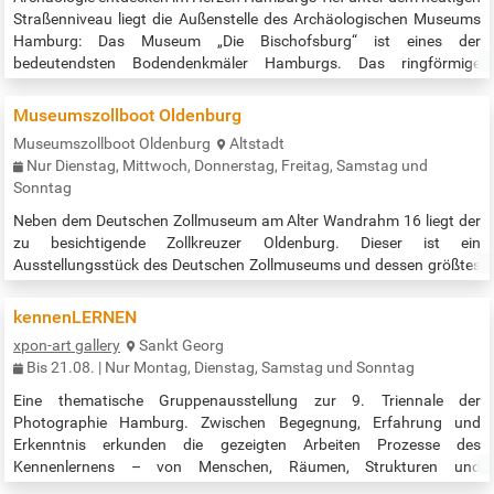
Straßenniveau liegt die Außenstelle des Archäologischen Museums
Hamburg: Das Museum „Die Bischofsburg“ ist eines der
bedeutendsten Bodendenkmäler Hamburgs. Das ringförmige
Turmfundament aus dem 12. Jahrhundert mit seinen 19 Metern
Durchmesser ist das älteste erhaltene Steingebäude Hamburgs.
Museumszollboot Oldenburg
Gegenüber der St. Petri-Kirche am Domplatz gelegen, präsentiert
Museumszollboot Oldenburg
Altstadt
sich das historische Gemäuer frisch…
Nur Dienstag, Mittwoch, Donnerstag, Freitag, Samstag und
Sonntag
Neben dem Deutschen Zollmuseum am Alter Wandrahm 16 liegt der
zu besichtigende Zollkreuzer Oldenburg. Dieser ist ein
Ausstellungsstück des Deutschen Zollmuseums und dessen größtes
Exponat. Wir hoffen, dass folgende Information immer noch aktuell
ist: Das Museumsschiff kann kostenlos, auch unabhängig von einem
kennenLERNEN
Besuch des Zollmuseums besichtigt werden. Es ist über den Ponton
xpon-art gallery
Sankt Georg
zu erreichen - und somit nicht barrierefrei. Das Betreten des
Bis 21.08. | Nur Montag, Dienstag, Samstag und Sonntag
Zollkreuzers…
Eine thematische Gruppenausstellung zur 9. Triennale der
Photographie Hamburg. Zwischen Begegnung, Erfahrung und
Erkenntnis erkunden die gezeigten Arbeiten Prozesse des
Kennenlernens – von Menschen, Räumen, Strukturen und
Perspektiven. Die Ausstellung in der xpon-art gallery ist von