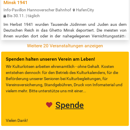
Minsk 1941
Info-Pavillon Hannoverscher Bahnhof
HafenCity
Bis 30.11. | täglich
Im Herbst 1941 wurden Tausende Jüdinnen und Juden aus dem
Deutschen Reich in das Ghetto Minsk deportiert. Die meisten von
ihnen wurden dort oder in der nahegelegenen Vernichtungsstätte
Malyj Trostenez von SS-Einheiten ermordet. Doch wie verliefen diese
Weitere 20 Veranstaltungen anzeigen
Deportationen – und wie wird heute in Deutschland und Belarus an
diese Verbrechen erinnert? Eine Installation am Gedenkort "denk.mal
Spenden halten unseren Verein am Leben!
Hannoverscher Bahnhof" zeigt Fotografien der belarussischen
Regisseurin…
Wir Kulturlotsen arbeiten ehrenamtlich - ohne Gehalt. Kosten
entstehen dennoch: für den Betrieb des Kulturkalenders, für die
Beförderung unserer Senioren bei Kulturbegleitungen, für
Vereinsversicherung, Standgebühren, Druck von Infomaterial und
vielem mehr. Bitte unterstütze uns mit einer...
Spende
Vielen Dank!