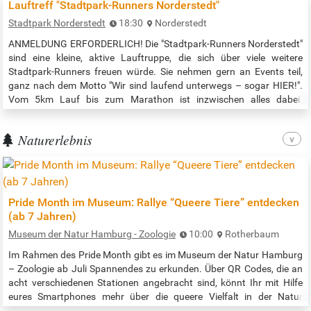
Lauftreff "Stadtpark-Runners Norderstedt"
Stadtpark Norderstedt
18:30
Norderstedt
ANMELDUNG ERFORDERLICH! Die "Stadtpark-Runners Norderstedt"
sind eine kleine, aktive Lauftruppe, die sich über viele weitere
Stadtpark-Runners freuen würde. Sie nehmen gern an Events teil,
ganz nach dem Motto "Wir sind laufend unterwegs – sogar HIER!".
Vom 5km Lauf bis zum Marathon ist inzwischen alles dabei.
Gemeinsame Erlebnisse durch Staffelläufe zählen ebenfalls zu
unseren schönen Lauf-Momenten. So kommt es, dass die Grupper
Naturerlebnis
nicht nur am Dienstag…
Pride Month im Museum: Rallye “Queere Tiere” entdecken
(ab 7 Jahren)
Museum der Natur Hamburg - Zoologie
10:00
Rotherbaum
Im Rahmen des Pride Month gibt es im Museum der Natur Hamburg
– Zoologie ab Juli Spannendes zu erkunden. Über QR Codes, die an
acht verschiedenen Stationen angebracht sind, könnt Ihr mit Hilfe
eures Smartphones mehr über die queere Vielfalt in der Natur
erfahren. Alle Informationen zur Rallye gibt es am Infotresen in