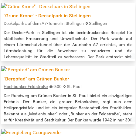
unserer Ausstellung. Wir wünschen viel Freude beim Erkunden und
Entdecken. Der Eintritt und die Teilnahme sind wie immer kostenlos.
"Grüne Krone" - Deckelpark in Stellingen
…
Deckelpark auf dem A7-Tunnel in Stellingen
Stellingen
Der Deckel-Park in Stellingen ist ein beeindruckendes Beispiel für
städtische Erneuerung und Umweltschutz. Der Park wurde auf
einem Lärmschutztunnel über der Autobahn A7 errichtet, um die
Lärmbelastung für die Anwohner zu reduzieren und die
Lebensqualität im Stadtteil zu verbessern. Der Park erstreckt sich
über eine Länge von etwa 900 Metern und verbindet die zuvor
getrennten Stadtteile Stellingen und Eidelstedt1. Der Park bietet eine
Vielzahl von…
"Bergpfad" am Grünen Bunker
Hochbunker Feldstraße
9:00
St. Pauli
Der Rundweg am Grünen Bunker in St. Pauli bietet ein einzigartiges
Erlebnis. Der Bunker, ein grauer Betonkoloss, ragt aus dem
Heiligengeistfeld und ist ein integraler Bestandteil des Stadtbildes.
Bekannt als „Medienbunker“ oder „Bunker an der Feldstraße“, steht
er für Kreativität und Stadtkultur. Der Bunker wurde 1942 in nur 300
Tagen von Zwangsarbeitern errichtet und dient heute als Mahnmal
für die Opfer des NS-Regimes. Während der Umbaumaßnahmen