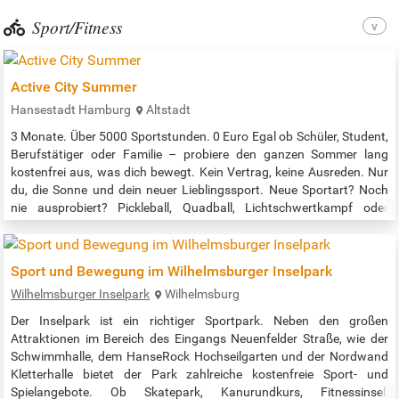
Sport/Fitness
Active City Summer
Hansestadt Hamburg
Altstadt
3 Monate. Über 5000 Sportstunden. 0 Euro Egal ob Schüler, Student,
Berufstätiger oder Familie – probiere den ganzen Sommer lang
kostenfrei aus, was dich bewegt. Kein Vertrag, keine Ausreden. Nur
du, die Sonne und dein neuer Lieblingssport. Neue Sportart? Noch
nie ausprobiert? Pickleball, Quadball, Lichtschwertkampf oder
Drachenboot – sagt dir nichts? Dann wird’s Zeit! Gemeinsam mit
Hamburger Sportvereinen kannst du dich durch verschiedenste
Sportarten…
Sport und Bewegung im Wilhelmsburger Inselpark
Wilhelmsburger Inselpark
Wilhelmsburg
Der Inselpark ist ein richtiger Sportpark. Neben den großen
Attraktionen im Bereich des Eingangs Neuenfelder Straße, wie der
Schwimmhalle, dem HanseRock Hochseilgarten und der Nordwand
Kletterhalle bietet der Park zahlreiche kostenfreie Sport- und
Spielangebote. Ob Skatepark, Kanurundkurs, Fitnessinsel,