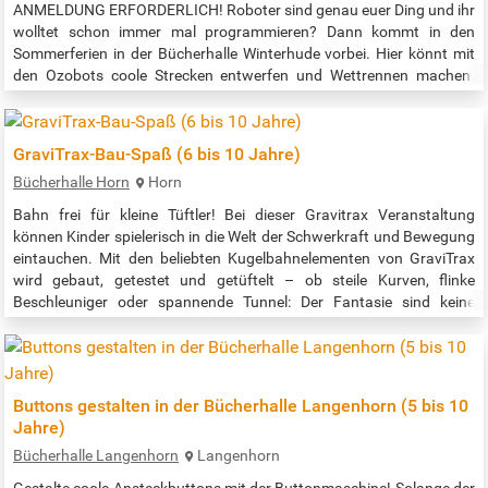
ANMELDUNG ERFORDERLICH! Roboter sind genau euer Ding und ihr
wolltet schon immer mal programmieren? Dann kommt in den
Sommerferien in der Bücherhalle Winterhude vorbei. Hier könnt mit
den Ozobots coole Strecken entwerfen und Wettrennen machen.
Anmeldung unter 040-426 06 29 20 oder
winterhude@buecherhallen.de Veranstaltungszeit: 10:00 - 11:00 Uhr
Quelle:…
GraviTrax-Bau-Spaß (6 bis 10 Jahre)
Bücherhalle Horn
Horn
Bahn frei für kleine Tüftler! Bei dieser Gravitrax Veranstaltung
können Kinder spielerisch in die Welt der Schwerkraft und Bewegung
eintauchen. Mit den beliebten Kugelbahnelementen von GraviTrax
wird gebaut, getestet und getüftelt – ob steile Kurven, flinke
Beschleuniger oder spannende Tunnel: Der Fantasie sind keine
Grenzen gesetzt! Veranstaltungszeit: 15:00 - 16:00 Uhr Quelle:…
Buttons gestalten in der Bücherhalle Langenhorn (5 bis 10
Jahre)
Bücherhalle Langenhorn
Langenhorn
Gestalte coole Ansteckbuttons mit der Buttonmaschine! Solange der