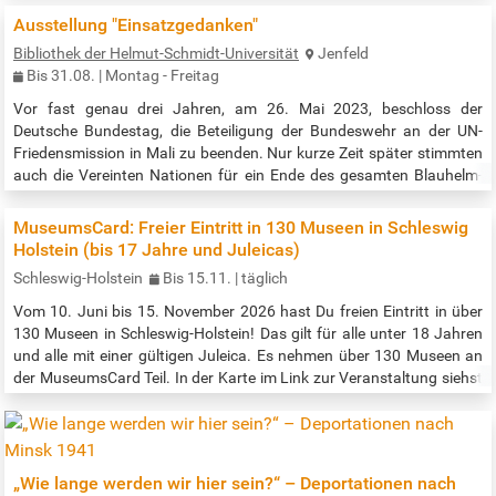
Donnerstag, 23. Juli bis Samstag, 22. August 2026 zu sehen.
Ausstellung "Einsatzgedanken"
Vernissage ist am 23. Juli 2026 um 19 Uhr. Kennenlernen beginnt
Bibliothek der Helmut-Schmidt-Universität
Jenfeld
nicht erst im Gespräch. Es entsteht im Blick, in…
Bis 31.08. | Montag - Freitag
Vor fast genau drei Jahren, am 26. Mai 2023, beschloss der
Deutsche Bundestag, die Beteiligung der Bundeswehr an der UN-
Friedensmission in Mali zu beenden. Nur kurze Zeit später stimmten
auch die Vereinten Nationen für ein Ende des gesamten Blauhelm-
Einsatzes. Von 2013 bis 2023 beteiligte sich die Bundeswehr im
Einsatz MINUSMA, „Multidimensionale Integrierte
MuseumsCard: Freier Eintritt in 130 Museen in Schleswig
Stabilisierungsmission der Vereinten Nationen in Mali“ (franz.:
Holstein (bis 17 Jahre und Juleicas)
„Mission multidimensionnelle…
Schleswig-Holstein
Bis 15.11. | täglich
Vom 10. Juni bis 15. November 2026 hast Du freien Eintritt in über
130 Museen in Schleswig-Holstein! Das gilt für alle unter 18 Jahren
und alle mit einer gültigen Juleica. Es nehmen über 130 Museen an
der MuseumsCard Teil. In der Karte im Link zur Veranstaltung siehst
Du, welche Museen in deiner Nähe sind. Wenn du auf die Museen
klickst, dann kommst du zum kulturfinder.sh, dort gibt es aktuelle
Informationen zu Öffnungszeiten und Ausstellungen. Oder…
„Wie lange werden wir hier sein?“ – Deportationen nach