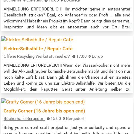
Bücherhalle Lokstedt
16:00
Lokstedt
ANMELDUNG ERFORDERLICH! Ihr möchtet gerne in entspannter
Gesellschaft stricken? Egal, ob Anfänger*in oder Profi – alle sind
wilkommen! Habt ihr ein Projekt im Kopf? Dann bringt dies gerne mit.
Inspiration und Ideen gibt es ansonsten auch vor Ort. Bitte
mitbringen: Stricknadeln und passende Wolle. Die Veranstaltung
wendet sich an Jugendliche ab 16 Jahren und an Erwachsene.
Anmeldung unter Angabe des Alters unter
Elektro-Selbsthilfe / Repair Café
lokstedt@buecherhallen.de …
Offene Recycling Werkstatt insel e.V.
17:00
Lurup
ANMELDUNG ERFORDERLICH! Wenn der Wasserkocher nicht mehr
will, der Akkuschrauber komische Geräusche macht und der Fön nur
noch kalte Luft bläst: Dann gib ihnen die Chance auf ein zweites
Leben und komm zu uns zur Elektro-Selbsthilfe. Wir bieten Dir die
Möglichkeit, dein kaputtes Gerät unter Anleitung selber zu
reparieren. Wenn Du Gebrauchsgegenstände der persönlichen
Hygiene mitbringst, wie zum Beispiel einen Rasierer, dann komm bitte
mit gereinigten…
Crafty Corner (16 Jahre bis open end)
Bücherhalle Bergedorf
15:00
Bergedorf
Bring your current craft project or just your curiosity and spend a
cozy afternoon creating and chatting with fellow craft lovers.