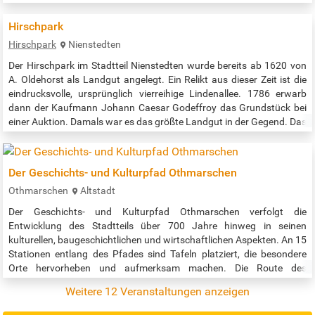
ist nicht nur aufgrund seiner Gestaltung, Größe und zentralen Lage
in Hamburg einzigartig, er ist auch ein Spiegel der…
Hirschpark
Hirschpark
Nienstedten
Der Hirschpark im Stadtteil Nienstedten wurde bereits ab 1620 von
A. Oldehorst als Landgut angelegt. Ein Relikt aus dieser Zeit ist die
eindrucksvolle, ursprünglich vierreihige Lindenallee. 1786 erwarb
dann der Kaufmann Johann Caesar Godeffroy das Grundstück bei
einer Auktion. Damals war es das größte Landgut in der Gegend. Das
klassizistische Landhaus, welches ebenfalls noch steht und heute
als Ballettschule dient, ließ Godeffroy seinerzeit vom später…
Der Geschichts- und Kulturpfad Othmarschen
Othmarschen
Altstadt
Der Geschichts- und Kulturpfad Othmarschen verfolgt die
Entwicklung des Stadtteils über 700 Jahre hinweg in seinen
kulturellen, baugeschichtlichen und wirtschaftlichen Aspekten. An 15
Stationen entlang des Pfades sind Tafeln platziert, die besondere
Orte hervorheben und aufmerksam machen. Die Route des
Geschichts- und Kulturpfads erstreckt sich über ca. 15 Kilometer und
Weitere 12 Veranstaltungen anzeigen
ist speziell für Fahrradtouren ausgelegt. Je nach Tempo dauert sie
drei bis vier…