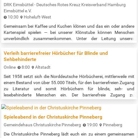
brettspiel@posteo.com Veranstaltungszeit: 17:00 bis 21:00 Uhr
DRK Eimsbüttel - Deutsches Rotes Kreuz Kreisverband Hamburg
Quelle:…
Eimsbüttel e.V.
10:30
Hoheluft-West
Gemeinsam bei Kaffee und Kuchen klönen und das ein oder andere
Kartenspiel spielen — bei unserer Klönstube können Menschen
unverbindlich zusammenkommen. Unter der Leitung unserer
ehrenamtlichen Helferin Svenja Kühl haben die Besucherinnen und
Besucher die Möglichkeit, miteinander ins Gespräch zu kommen,
Verleih barrierefreier Hörbücher für Blinde und
gemeinsam Brettspiele zu spielen oder einfach nur nett beisammen
Sehbehinderte
zu sein. Die Klönstube findet dienstags im Wechsel mit dem Digital-
Online
8:00
Altstadt
Café von 10.30 bis…
Seit 1958 setzt sich die Norddeutsche Hörbücherei, mittlerweile mit
einem Bestand von über 55.000 Titeln, für den barrierefreien Zugang
zu Literatur und somit Hörbüchern für blinde, seh- und
lesebehinderte Menschen ein. Der barrierefreie Zugang zu
Hörbüchern wird durch das »Digital Accessible Information System«,
kurz »DAISY« gewährleistet. Der Verleih der Hörbücher ist kostenlos!
Telefonische Info/Beratung: montags bis donnerstags: 8:00 bis
Spieleabend in der Christuskirche Pinneberg
16:00 Uhr,…
Gemeindehaus Christuskirche Pinneberg
19:00
Pinneberg
Die Christuskirche Pinneberg lädt euch ein zu einem gemeinsamen