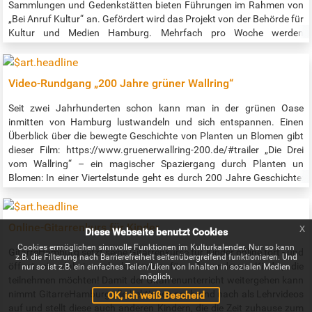
Sammlungen und Gedenkstätten bieten Führungen im Rahmen von
„Bei Anruf Kultur“ an. Gefördert wird das Projekt von der Behörde für
Kultur und Medien Hamburg. Mehrfach pro Woche werden
verschiedene interessante Führungen geboten. Details zum
abwechslungsreichen Programm gibt es unter:
www.beianrufkultur.de Link zur barriefreien Darstellung des
Video-Rundgang „200 Jahre grüner Wallring“
Programms: https://www.bsvh.org/termine.html?
tags%5B%5D=kultur , als Ansage unter Telefon (040) 209 404 66.
Seit zwei Jahrhunderten schon kann man in der grünen Oase
Eine Anmeldung ist bis einen Tag vor der Führung bei Melanie Wölwer
inmitten von Hamburg lustwandeln und sich entspannen. Einen
vom BSVH per Mail an buchung@beianrufkultur.de oder Telefon
Überblick über die bewegte Geschichte von Planten un Blomen gibt
(040) 209 404 29 nötig.
dieser Film: https://www.gruenerwallring-200.de/#trailer „Die Drei
vom Wallring“ – ein magischer Spaziergang durch Planten un
Blomen: In einer Viertelstunde geht es durch 200 Jahre Geschichte:
Mit historischen Ein- und Aussichten und Begegnungen – z.B. mit
dem Bremer „Kunstgärtner“ Isaak Albert Altmann (1777-1837), dem
Festungsbauer Johan van Valckenburgh (1575-1625) und Käpt’n
Online-Gitarrenkurs für Kinder
x
Diese Webseite benutzt Cookies
Blume, dem Maskottchen der IGA 1973. Sehr empfehlenswert ist
auch der zugehörige Podcast: https://www.gruenerwallring-
Cookies ermöglichen sinnvolle Funktionen im Kulturkalender. Nur so kann
GitarreHamburg setzt seine Gitarrenkurse für Kinder online fort - und
z.B. die Filterung nach Barrierefreiheit seitenübergreifend funktionieren. Und
200.de/#podcast Jeden Monat gibt es eine neue Folge!
öffnet sie dabei auch kostenlos für alle anderen Kinder, die
nur so ist z.B. ein einfaches Teilen/Liken von Inhalten in sozialen Medien
möglich.
teilnehmen möchten! Damit der Gitarrenunterricht weitergehen kann
nimmt GitarreHamburg alle Lektionen nach und nach als Lehrvideos
OK, ich weiß Bescheid
auf und stellt diese auch anderen Kindern, die die Zeit zuhause zum