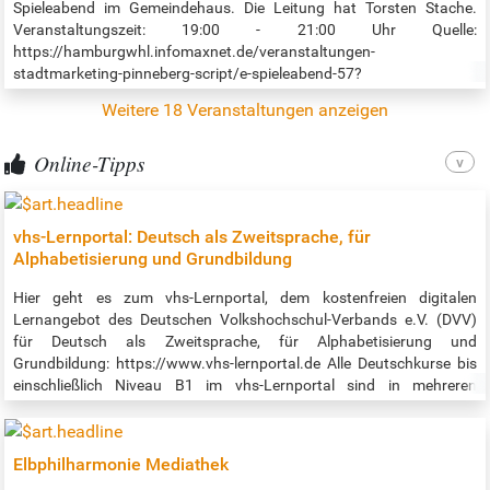
Spieleabend im Gemeindehaus. Die Leitung hat Torsten Stache.
Veranstaltungszeit: 19:00 - 21:00 Uhr Quelle:
https://hamburgwhl.infomaxnet.de/veranstaltungen-
stadtmarketing-pinneberg-script/e-spieleabend-57?
eventDateId=30437544&widgetToken=isGdw9LzIFI.&
Weitere 18 Veranstaltungen anzeigen
Online-Tipps
vhs-Lernportal: Deutsch als Zweitsprache, für
Alphabetisierung und Grundbildung
Hier geht es zum vhs-Lernportal, dem kostenfreien digitalen
Lernangebot des Deutschen Volkshochschul-Verbands e.V. (DVV)
für Deutsch als Zweitsprache, für Alphabetisierung und
Grundbildung: https://www.vhs-lernportal.de Alle Deutschkurse bis
einschließlich Niveau B1 im vhs-Lernportal sind in mehreren
Sprachen verfügbar, ab sofort auch auf Ukrainisch. So können
insbesondere diejenigen, die noch keinen Platz in einem Deutschkurs
vor Ort gefunden haben, die Zeit nutzen, um selbständig mit dem
Elbphilharmonie Mediathek
Deutschlernen zu beginnen. Darüber hinaus erleichtert die