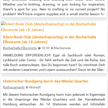
Whether you"re knitting, drawing, or just looking for inspiration,
there"s a spot for you. New to crafting or no current project? No
problem! We"ll have origami supplies and a small starter lesson for
anyone who wants to try their hand at folding. Die Veranstaltung
findet im Gruppenraum statt. Die Veranstaltung wendet sich…
Silent Book Club (deutschsprachig) in der Bücherhalle
Elbvororte (ab 18 Jahren)
Bücherhalle Elbvororte
18:30
Blankenese
ANMELDUNG ERFORDERLICH! Egal ob Sachbuch oder Roman,
Lyrikband oder Comic - Dir fehlt einfach die Zeit und die Ruhe, das
tolle Buch weiterzulesen, das Du begonnen hast? Du möchtest Dich
mit anderen Leserinnen und Lesern austauschen? Dann ist der Silent
Book Club in Hamburg eine wunderbare Gelegenheit für Dich! Das
Programm an diesem Abend: 18:30-19:00 Uhr - Vorstellung der
Historischer Rundgang durch das Nikolai Quartier
Teilnehmenden, Austausch darüber, was Ihr heute Abend lesen
Rathausmarkt
Altstadt
möchtet. 19:00-20:00…
Mit diesem historischen Rundgang kann man jederzeit in Eigenregie
in die Ursprünge des Nikolai Quartiers und der Handelsstadt
Hamburg eintauchen. An 14 Stationen werden auf Infotafeln