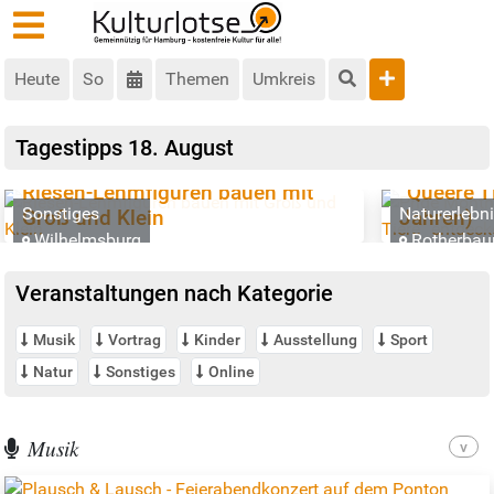
Heute
So
Themen
Umkreis
Tagestipps
18. August
Pride Mon
Riesen-Lehmfiguren bauen mit
“Queere T
Sonstiges
Naturerlebn
Groß und Klein
Jahren)
Wilhelmsburg
Rotherba
Veranstaltungen nach Kategorie
Musik
Vortrag
Kinder
Ausstellung
Sport
Natur
Sonstiges
Online
Musik