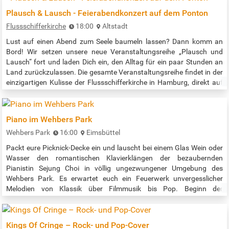
Plausch & Lausch - Feierabendkonzert auf dem Ponton
Flussschifferkirche
18:00
Altstadt
Lust auf einen Abend zum Seele baumeln lassen? Dann komm an
Bord! Wir setzen unsere neue Veranstaltungsreihe „Plausch und
Lausch“ fort und laden Dich ein, den Alltag für ein paar Stunden an
Land zurückzulassen. Die gesamte Veranstaltungsreihe findet in der
einzigartigen Kulisse der Flussschifferkirche in Hamburg, direkt auf
dem Ponton, statt. Sollte das Wetter schlecht sein, so gibt uns das
Kirchenschiff Obdach. Am 18.08.2026 bekommen wir gleich im…
Piano im Wehbers Park
Wehbers Park
16:00
Eimsbüttel
Packt eure Picknick-Decke ein und lauscht bei einem Glas Wein oder
Wasser den romantischen Klavierklängen der bezaubernden
Pianistin Sejung Choi in völlig ungezwungener Umgebung des
Wehbers Park. Es erwartet euch ein Feuerwerk unvergesslicher
Melodien von Klassik über Filmmusik bis Pop. Beginn der
Veranstaltung: 16:00 Uhr Quelle:
https://www.buecherhallen.de/eimsbuettel-termin/piano-im-
park/datum/20260818.html
Kings Of Cringe – Rock- und Pop-Cover