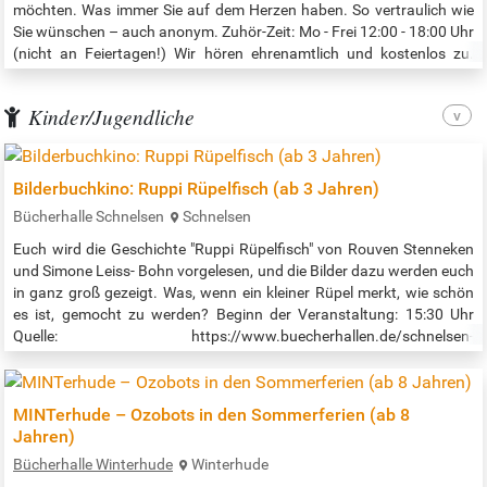
möchten. Was immer Sie auf dem Herzen haben. So vertraulich wie
Sie wünschen – auch anonym. Zuhör-Zeit: Mo - Frei 12:00 - 18:00 Uhr
(nicht an Feiertagen!) Wir hören ehrenamtlich und kostenlos zu.
Deshalb kann es in Ausnahmefällen auch mal dazu kommen, dass
der Kiosk nicht besetzt ist. Besten Dank für Ihr Verständnis! Der
Kinder/Jugendliche
Zuhörer-Kiosk…
Bilderbuchkino: Ruppi Rüpelfisch (ab 3 Jahren)
Bücherhalle Schnelsen
Schnelsen
Euch wird die Geschichte "Ruppi Rüpelfisch" von Rouven Stenneken
und Simone Leiss- Bohn vorgelesen, und die Bilder dazu werden euch
in ganz groß gezeigt. Was, wenn ein kleiner Rüpel merkt, wie schön
es ist, gemocht zu werden? Beginn der Veranstaltung: 15:30 Uhr
Quelle: https://www.buecherhallen.de/schnelsen-
termin/bilderbuchkino-ruppi-ruepelfisch/datum/20260818.html
MINTerhude – Ozobots in den Sommerferien (ab 8
Jahren)
Bücherhalle Winterhude
Winterhude