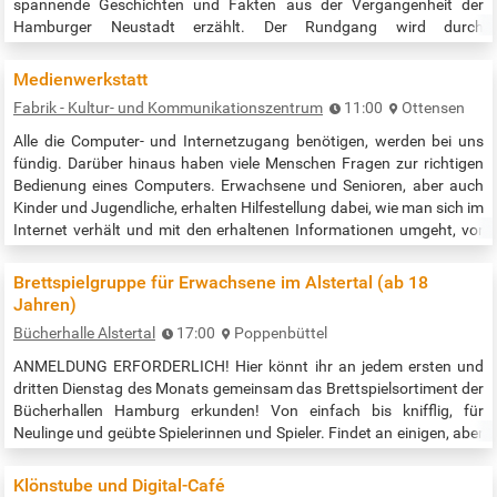
spannende Geschichten und Fakten aus der Vergangenheit der
Hamburger Neustadt erzählt. Der Rundgang wird durch
Audioinformationen ergänzt, die mittels QR-Code abrufbar sind. So
wird die Geschichte lebendig. Startpunkt ist das Rathaus / der
Medienwerkstatt
Rathausmarkt. Der Rundgang…
Fabrik - Kultur- und Kommunikationszentrum
11:00
Ottensen
Alle die Computer- und Internetzugang benötigen, werden bei uns
fündig. Darüber hinaus haben viele Menschen Fragen zur richtigen
Bedienung eines Computers. Erwachsene und Senioren, aber auch
Kinder und Jugendliche, erhalten Hilfestellung dabei, wie man sich im
Internet verhält und mit den erhaltenen Informationen umgeht, vor
allem in Bezug auf Social-Media - nach wie vor ein sehr aktuelles
Thema. Auch in diversen anderen Bereichen wie z.B. E-Mails oder…
Brettspielgruppe für Erwachsene im Alstertal (ab 18
Jahren)
Bücherhalle Alstertal
17:00
Poppenbüttel
ANMELDUNG ERFORDERLICH! Hier könnt ihr an jedem ersten und
dritten Dienstag des Monats gemeinsam das Brettspielsortiment der
Bücherhallen Hamburg erkunden! Von einfach bis knifflig, für
Neulinge und geübte Spielerinnen und Spieler. Findet an einigen, aber
nicht allen Dienstagen statt - genaue Termine im Link zur
Veranstaltung! Anmeldung erforderlich unter
Klönstube und Digital-Café