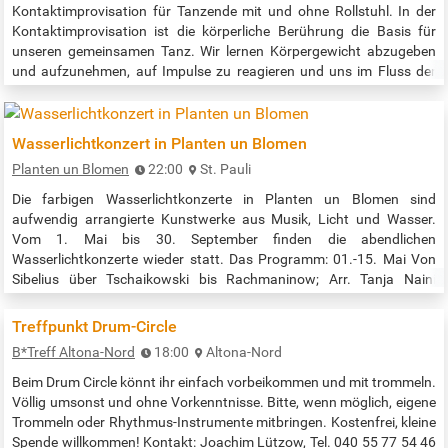
Kontaktimprovisation für Tanzende mit und ohne Rollstuhl. In der
Kontaktimprovisation ist die körperliche Berührung die Basis für
unseren gemeinsamen Tanz. Wir lernen Körpergewicht abzugeben
und aufzunehmen, auf Impulse zu reagieren und uns im Fluss der
Bewegung zu organisieren. Jede*r ist willkommen – mit oder ohne
Rollstuhl. Kommt einfach vorbei! Geleitet wird das Projekt von der
Choreografin und Performerin Kai Er Eng. In der Spielzeit 2022/2023
Wasserlichtkonzert in Planten un Blomen
war…
Planten un Blomen
22:00
St. Pauli
Die farbigen Wasserlichtkonzerte in Planten un Blomen sind
aufwendig arrangierte Kunstwerke aus Musik, Licht und Wasser.
Vom 1. Mai bis 30. September finden die abendlichen
Wasserlichtkonzerte wieder statt. Das Programm: 01.-15. Mai Von
Sibelius über Tschaikowski bis Rachmaninow; Arr. Tanja Naini
16.-31. Mai Japan by night; Arr. Hector González Pino 01.-15. Juni
L’art de la Danse; Arr. Hector González Pino 16.-30. Juni Tansania;
Treffpunkt Drum-Circle
Arr. Birgit Winzler…
B*Treff Altona-Nord
18:00
Altona-Nord
Beim Drum Circle könnt ihr einfach vorbeikommen und mit trommeln.
Völlig umsonst und ohne Vorkenntnisse. Bitte, wenn möglich, eigene
Trommeln oder Rhythmus-Instrumente mitbringen. Kostenfrei, kleine
Spende willkommen! Kontakt: Joachim Lützow, Tel. 040 55 77 54 46