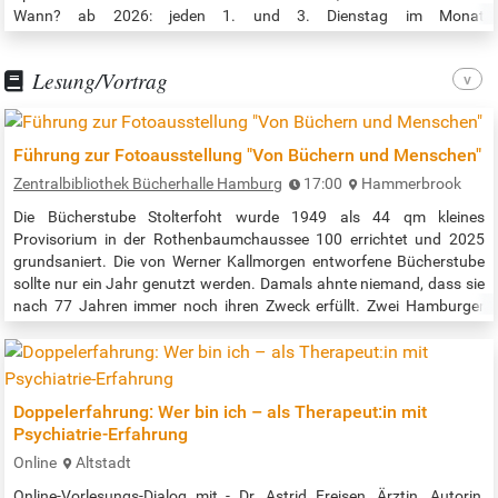
Wann? ab 2026: jeden 1. und 3. Dienstag im Monat
Veranstaltungszeit: 18:00 – 20:00 Uhr Quelle:
https://btreff.altonanord.de/kurse-und-gruppen/
Lesung/Vortrag
Führung zur Fotoausstellung "Von Büchern und Menschen"
Zentralbibliothek Bücherhalle Hamburg
17:00
Hammerbrook
Die Bücherstube Stolterfoht wurde 1949 als 44 qm kleines
Provisorium in der Rothenbaumchaussee 100 errichtet und 2025
grundsaniert. Die von Werner Kallmorgen entworfene Bücherstube
sollte nur ein Jahr genutzt werden. Damals ahnte niemand, dass sie
nach 77 Jahren immer noch ihren Zweck erfüllt. Zwei Hamburger
Stiftungen ermöglichten die Sanierung. Ulrich Hermannes führt
gemeinsam mit der Autorin von "Kleinod am Rothenbaum", Cornelie
Sonntag-Wolgast, durch…
Doppelerfahrung: Wer bin ich – als Therapeut:in mit
Psychiatrie-Erfahrung
Online
Altstadt
Online-Vorlesungs-Dialog mit - Dr. Astrid Freisen, Ärztin, Autorin,