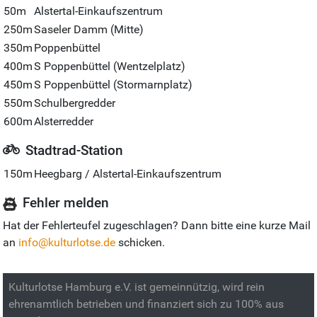
50m
Alstertal-Einkaufszentrum
250m
Saseler Damm (Mitte)
350m
Poppenbüttel
400m
S Poppenbüttel (Wentzelplatz)
450m
S Poppenbüttel (Stormarnplatz)
550m
Schulbergredder
600m
Alsterredder
Stadtrad-Station
150m
Heegbarg / Alstertal-Einkaufszentrum
Fehler melden
Hat der Fehlerteufel zugeschlagen? Dann bitte eine kurze Mail
an
info@kulturlotse.de
schicken.
Kulturlotse Hamburg e.V. ist gemeinnützig, wird rein
ehrenamtlich betrieben und finanziert sich zu 100% aus