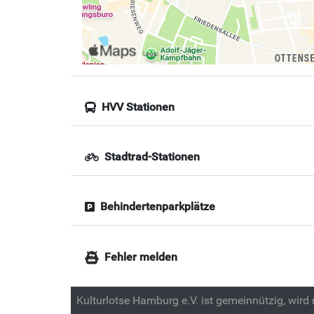
HVV Stationen
Stadtrad-Stationen
Behindertenparkplätze
Fehler melden
Kulturlotse Hamburg e.V. ist gemeinnützig, wird