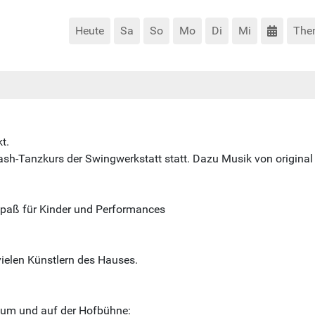
Heute
Sa
So
Mo
Di
Mi
The
t.
rash-Tanzkurs der Swingwerkstatt statt. Dazu Musik von origina
Spaß für Kinder und Performances
ielen Künstlern des Hauses.
aum und auf der Hofbühne: