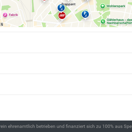
 rein ehrenamtlich betrieben und finanziert sich zu 100% aus Sp