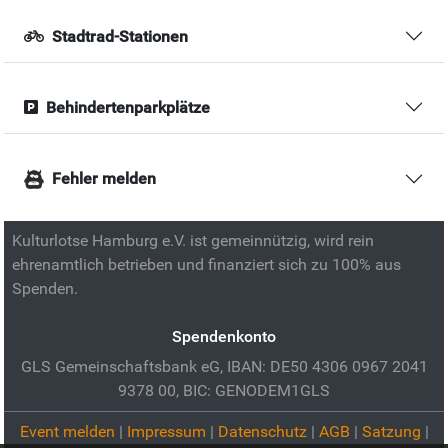
Stadtrad-Stationen
Behindertenparkplätze
Fehler melden
Kulturlotse Hamburg e.V. ist gemeinnützig, wird rein
ehrenamtlich betrieben und finanziert sich zu 100% aus
Spenden.
Spendenkonto
GLS Gemeinschaftsbank eG, IBAN: DE50 4306 0967 2041
9378 00, BIC: GENODEM1GLS
Event melden
|
Impressum
|
Datenschutz
|
AGB
|
Satzung
|