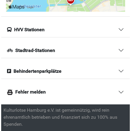
HVV Stationen
Stadtrad-Stationen
Behindertenparkplätze
Fehler melden
Kulturlotse Hamburg e.V. ist gemeinnützig, wird rein
ehrenamtlich betrieben und finanziert sich zu 100% aus
Spenden.