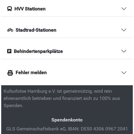
HVV Stationen
Stadtrad-Stationen
Behindertenparkplätze
Fehler melden
Kulturlotse Hamburg e.V. ist gemeinnützig, wird rein
ehrenamtlich betrieben und finanziert sich zu 100% aus
Spenden.
Spendenkonto
GLS Gemeinschaftsbank eG, IBAN: DE50 4306 0967 2041