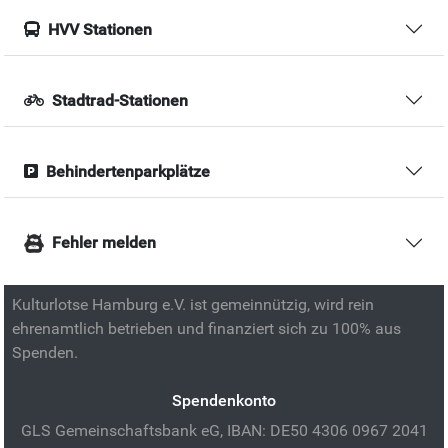
HVV Stationen
Stadtrad-Stationen
Behindertenparkplätze
Fehler melden
Kulturlotse Hamburg e.V. ist gemeinnützig, wird rein
ehrenamtlich betrieben und finanziert sich zu 100% aus
Spenden.
Spendenkonto
GLS Gemeinschaftsbank eG, IBAN: DE50 4306 0967 2041