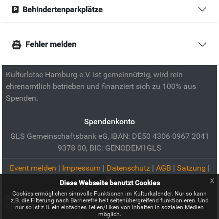
Behindertenparkplätze
Fehler melden
Kulturlotse Hamburg e.V. ist gemeinnützig, wird rein
ehrenamtlich betrieben und finanziert sich zu 100% aus
Spenden.
Spendenkonto
GLS Gemeinschaftsbank eG, IBAN: DE50 4306 0967 2041
9378 00, BIC: GENODEM1GLS
Event melden
|
Impressum
|
Datenschutz
|
AGB
|
Satzung
|
x
Diese Webseite benutzt Cookies
Cookies ermöglichen sinnvolle Funktionen im Kulturkalender. Nur so kann
Bild zur Veranstaltung:
Gemeinwohl gestalten in
z.B. die Filterung nach Barrierefreiheit seitenübergreifend funktionieren. Und
Kirchengemeinden – Von der ÖkoFairen Gemeinde zur
nur so ist z.B. ein einfaches Teilen/Liken von Inhalten in sozialen Medien
Gemeinwohl-Bilanzierung:
Pixabay.com (CC0)
möglich.