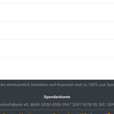
 rein ehrenamtlich betrieben und finanziert sich zu 100% aus Sp
Spendenkonto
schaftsbank eG, IBAN: DE50 4306 0967 2041 9378 00, BIC: 