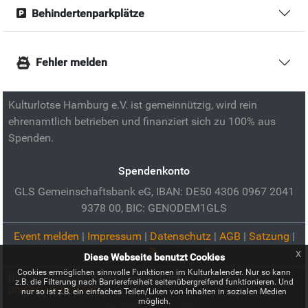
Behindertenparkplätze
Fehler melden
Kulturlotse Hamburg e.V. ist gemeinnützig, wird rein
ehrenamtlich betrieben und finanziert sich zu 100% aus
Spenden.
Spendenkonto
GLS Gemeinschaftsbank eG, IBAN: DE50 4306 0967 2041
9378 00, BIC: GENODEM1GLS
Event melden
|
Impressum
|
Datenschutz
|
AGB
|
Satzung
|
x
Diese Webseite benutzt Cookies
Cookies ermöglichen sinnvolle Funktionen im Kulturkalender. Nur so kann
Bild zur Veranstaltung:
Feministisches Barcamp 2025:
z.B. die Filterung nach Barrierefreiheit seitenübergreifend funktionieren. Und
pixabay.com (CC0)
nur so ist z.B. ein einfaches Teilen/Liken von Inhalten in sozialen Medien
möglich.