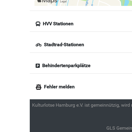
HVV Stationen
Stadtrad-Stationen
Behindertenparkplätze
Fehler melden
Kulturlotse Hamburg e.V. ist gemeinnützig, wird
GLS Gemein