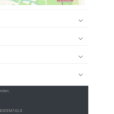
enden.
GENODEM1GLS