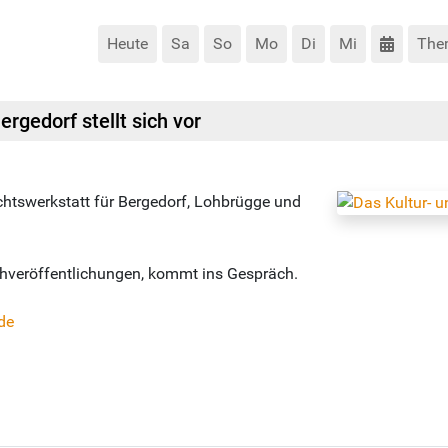
Heute
Sa
So
Mo
Di
Mi
The
rgedorf stellt sich vor
chtswerkstatt für Bergedorf, Lohbrügge und
chveröffentlichungen, kommt ins Gespräch.
de