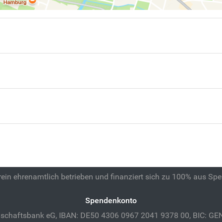
 rein ehrenamtlich betrieben und finanziert sich zu 100% aus Sp
Spendenkonto
schaftsbank eG, IBAN: DE50 4306 0967 2041 9378 00, BIC: 