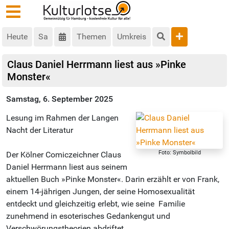
Heute
Sa
Themen
Umkreis
Claus Daniel Herrmann liest aus »Pinke
Monster«
Samstag, 6. September 2025
Lesung im Rahmen der Langen
Nacht der Literatur
Foto: Symbolbild
Der Kölner Comiczeichner Claus
Daniel Herrmann liest aus seinem
aktuellen Buch »Pinke Monster«. Darin­ erzählt er von Frank,
einem 14-jährigen Jungen, der seine Homosexualität
entdeckt und gleichzeitig erlebt, wie seine ­ Familie
zunehmend in esote­risches Gedankengut und
Verschwörungstheorien abdriftet.