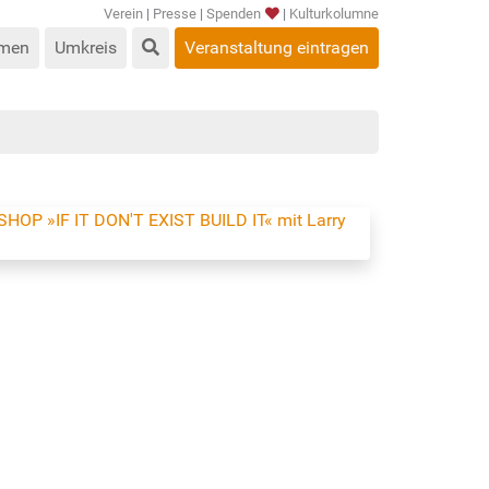
Verein
|
Presse
|
Spenden
|
Kulturkolumne
men
Umkreis
Veranstaltung eintragen