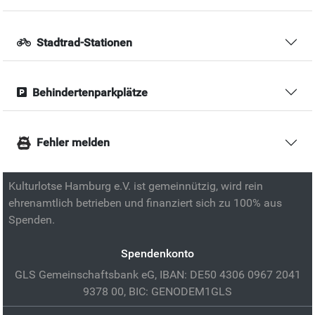
Stadtrad-Stationen
Behindertenparkplätze
Fehler melden
Kulturlotse Hamburg e.V. ist gemeinnützig, wird rein
ehrenamtlich betrieben und finanziert sich zu 100% aus
Spenden.
Spendenkonto
GLS Gemeinschaftsbank eG, IBAN: DE50 4306 0967 2041
9378 00, BIC: GENODEM1GLS