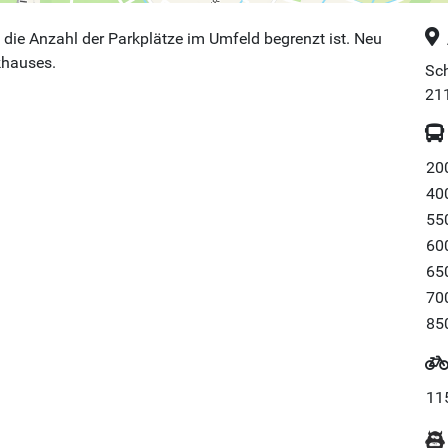
die Anzahl der Parkplätze im Umfeld begrenzt ist. Neu
khauses.
Sch
21
20
40
55
60
65
70
85
11