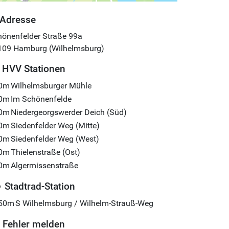
Adresse
önenfelder Straße 99a
109
Hamburg (Wilhelmsburg)
HVV Stationen
0m
Wilhelmsburger Mühle
0m
Im Schönenfelde
0m
Niedergeorgswerder Deich (Süd)
0m
Siedenfelder Weg (Mitte)
0m
Siedenfelder Weg (West)
0m
Thielenstraße (Ost)
0m
Algermissenstraße
Stadtrad-Station
50m
S Wilhelmsburg / Wilhelm-Strauß-Weg
Fehler melden