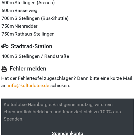
500m
Stellingen (Arenen)
600m
Basselweg
700m
S Stellingen (Bus-Shuttle)
750m
Nienredder
750m
Rathaus Stellingen
Stadtrad-Station
400m
S Stellingen / Randstraße
Fehler melden
Hat der Fehlerteufel zugeschlagen? Dann bitte eine kurze Mail
an
info@kulturlotse.de
schicken.
Kulturlotse Hamburg e.V. ist gemeinnützig, wird rein
ehrenamtlich betrieben und finanziert sich zu 100% aus
Spenden.
Spendenkonto