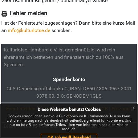
250m
Bahnhof Bergedorf / Johann-Meyer-Straße
Fehler melden
Hat der Fehlerteufel zugeschlagen? Dann bitte eine kurze Mail
an
info@kulturlotse.de
schicken.
Kulturlotse Hamburg e.V. ist gemeinnützig, wird rein
ehrenamtlich betrieben und finanziert sich zu 100% aus
Spenden.
Spendenkonto
GLS Gemeinschaftsbank eG, IBAN: DE50 4306 0967 2041
9378 00, BIC: GENODEM1GLS
x
Event melden
|
Impressum
|
Datenschutz
|
AGB
|
Satzung
|
Diese Webseite benutzt Cookies
Cookies ermöglichen sinnvolle Funktionen im Kulturkalender. Nur so kann
z.B. die Filterung nach Barrierefreiheit seitenübergreifend funktionieren. Und
nur so ist z.B. ein einfaches Teilen/Liken von Inhalten in sozialen Medien
Diese Seite enthält Bilder folgender Urheber:
möglich.
OK, ich weiß Bescheid