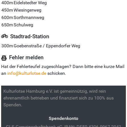
400m
Eidelstedter Weg
450m
Wiesingerweg
600m
Sorthmannweg
650m
Schulweg
Stadtrad-Station
300m
Goebenstraße / Eppendorfer Weg
Fehler melden
Hat der Fehlerteufel zugeschlagen? Dann bitte eine kurze Mail
an
info@kulturlotse.de
schicken.
Kulturlotse Hamburg e.V. ist gemeinnützig, wird rein
ehrenamtlich betrieben und finanziert sich zu 100% aus
Spenden.
Spendenkonto
GLS Gemeinschaftsbank eG, IBAN: DE50 4306 0967 2041