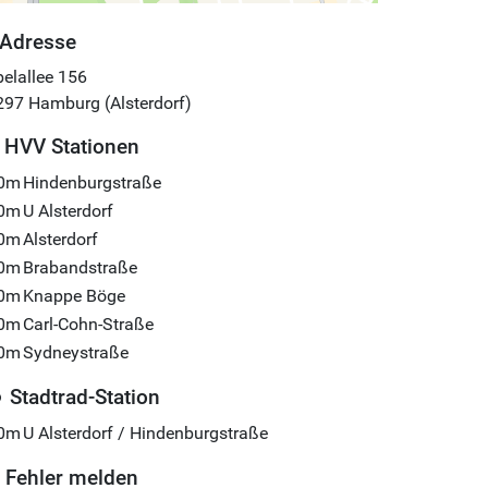
Adresse
elallee 156
297
Hamburg (Alsterdorf)
HVV Stationen
0m
Hindenburgstraße
0m
U Alsterdorf
0m
Alsterdorf
0m
Brabandstraße
0m
Knappe Böge
0m
Carl-Cohn-Straße
0m
Sydneystraße
Stadtrad-Station
0m
U Alsterdorf / Hindenburgstraße
Fehler melden