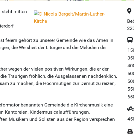
 steht mitten
Beb
terdorf
22
nst feiern gehört zu unserer Gemeinde wie das Amen in
ngen, die Weisheit der Liturgie und die Melodien der
15
35
40
ther wegen der vielen positiven Wirkungen, die er der
50
, die Traurigen fröhlich, die Ausgelassenen nachdenklich,
50
tsam zu machen, die Hochmütigen zur Demut zu reizen,
55
65
 Reformator benannten Gemeinde die Kirchenmusik eine
den Kantoreien, Kindermusicalaufführungen,
45
ten Musikern und Solisten aus der Region versprechen