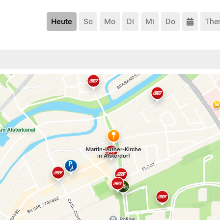
Heute
So
Mo
Di
Mi
Do
The