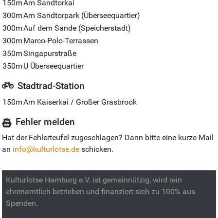
150m
Am Sandtorkai
300m
Am Sandtorpark (Überseequartier)
300m
Auf dem Sande (Speicherstadt)
300m
Marco-Polo-Terrassen
350m
Singapurstraße
350m
U Überseequartier
Stadtrad-Station
150m
Am Kaiserkai / Großer Grasbrook
Fehler melden
Hat der Fehlerteufel zugeschlagen? Dann bitte eine kurze Mail
an
info@kulturlotse.de
schicken.
Kulturlotse Hamburg e.V. ist gemeinnützig, wird rein
ehrenamtlich betrieben und finanziert sich zu 100% aus
Spenden.