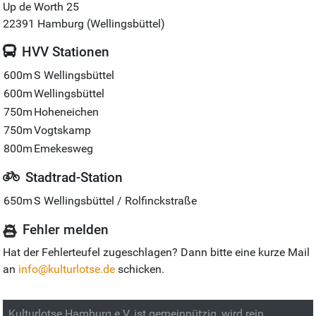
Up de Worth 25
22391
Hamburg (Wellingsbüttel)
HVV Stationen
600m
S Wellingsbüttel
600m
Wellingsbüttel
750m
Hoheneichen
750m
Vogtskamp
800m
Emekesweg
Stadtrad-Station
650m
S Wellingsbüttel / Rolfinckstraße
Fehler melden
Hat der Fehlerteufel zugeschlagen? Dann bitte eine kurze Mail
an
info@kulturlotse.de
schicken.
Kulturlotse Hamburg e.V. ist gemeinnützig, wird rein