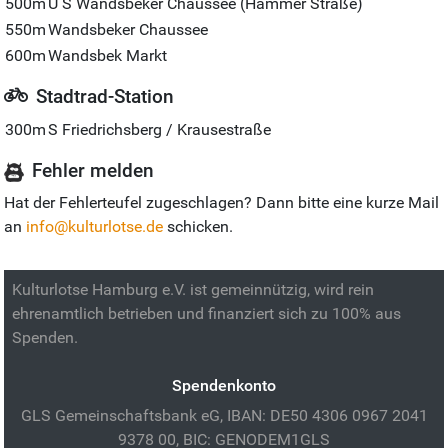
500m
U S Wandsbeker Chaussee (Hammer Straße)
550m
Wandsbeker Chaussee
600m
Wandsbek Markt
Stadtrad-Station
300m
S Friedrichsberg / Krausestraße
Fehler melden
Hat der Fehlerteufel zugeschlagen? Dann bitte eine kurze Mail
an
info@kulturlotse.de
schicken.
Kulturlotse Hamburg e.V. ist gemeinnützig, wird rein
ehrenamtlich betrieben und finanziert sich zu 100% aus
Spenden.
Spendenkonto
GLS Gemeinschaftsbank eG, IBAN: DE50 4306 0967 2041
9378 00, BIC: GENODEM1GLS