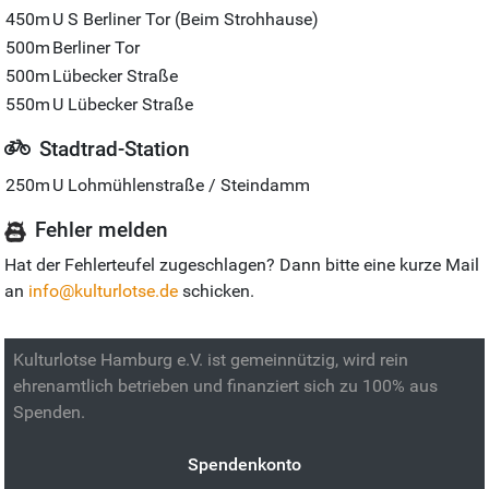
450m
U S Berliner Tor (Beim Strohhause)
500m
Berliner Tor
500m
Lübecker Straße
550m
U Lübecker Straße
Stadtrad-Station
250m
U Lohmühlenstraße / Steindamm
Fehler melden
Hat der Fehlerteufel zugeschlagen? Dann bitte eine kurze Mail
an
info@kulturlotse.de
schicken.
Kulturlotse Hamburg e.V. ist gemeinnützig, wird rein
ehrenamtlich betrieben und finanziert sich zu 100% aus
Spenden.
Spendenkonto