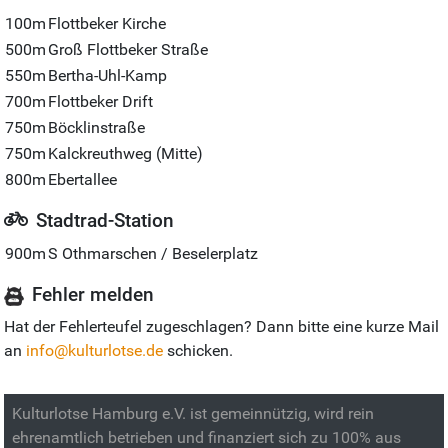
100m
Flottbeker Kirche
500m
Groß Flottbeker Straße
550m
Bertha-Uhl-Kamp
700m
Flottbeker Drift
750m
Böcklinstraße
750m
Kalckreuthweg (Mitte)
800m
Ebertallee
Stadtrad-Station
900m
S Othmarschen / Beselerplatz
Fehler melden
Hat der Fehlerteufel zugeschlagen? Dann bitte eine kurze Mail
an
info@kulturlotse.de
schicken.
Kulturlotse Hamburg e.V. ist gemeinnützig, wird rein
ehrenamtlich betrieben und finanziert sich zu 100% aus