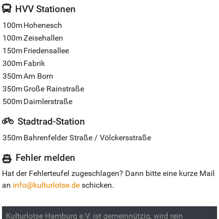
HVV Stationen
100m
Hohenesch
100m
Zeisehallen
150m
Friedensallee
300m
Fabrik
350m
Am Born
350m
Große Rainstraße
500m
Daimlerstraße
Stadtrad-Station
350m
Bahrenfelder Straße / Völckersstraße
Fehler melden
Hat der Fehlerteufel zugeschlagen? Dann bitte eine kurze Mail
an
info@kulturlotse.de
schicken.
Kulturlotse Hamburg e.V. ist gemeinnützig, wird rein