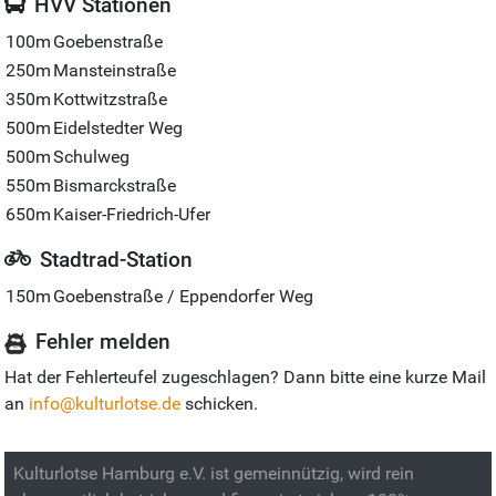
HVV Stationen
100m
Goebenstraße
250m
Mansteinstraße
350m
Kottwitzstraße
500m
Eidelstedter Weg
500m
Schulweg
550m
Bismarckstraße
650m
Kaiser-Friedrich-Ufer
Stadtrad-Station
150m
Goebenstraße / Eppendorfer Weg
Fehler melden
Hat der Fehlerteufel zugeschlagen? Dann bitte eine kurze Mail
an
info@kulturlotse.de
schicken.
Kulturlotse Hamburg e.V. ist gemeinnützig, wird rein