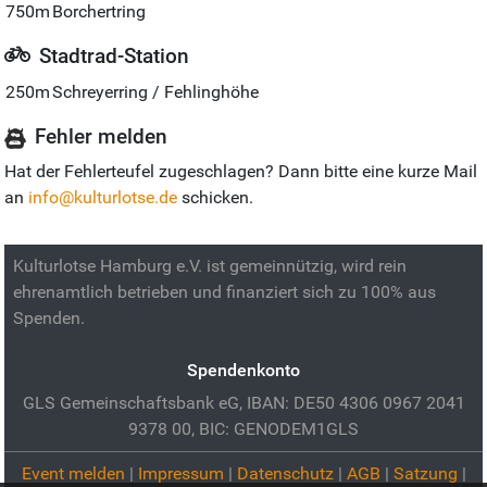
750m
Borchertring
Stadtrad-Station
250m
Schreyerring / Fehlinghöhe
Fehler melden
Hat der Fehlerteufel zugeschlagen? Dann bitte eine kurze Mail
an
info@kulturlotse.de
schicken.
Kulturlotse Hamburg e.V. ist gemeinnützig, wird rein
ehrenamtlich betrieben und finanziert sich zu 100% aus
Spenden.
Spendenkonto
GLS Gemeinschaftsbank eG, IBAN: DE50 4306 0967 2041
9378 00, BIC: GENODEM1GLS
Event melden
|
Impressum
|
Datenschutz
|
AGB
|
Satzung
|