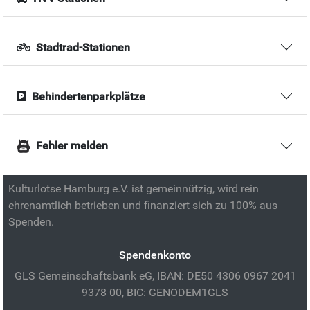
Stadtrad-Stationen
Behindertenparkplätze
Fehler melden
Kulturlotse Hamburg e.V. ist gemeinnützig, wird rein
ehrenamtlich betrieben und finanziert sich zu 100% aus
Spenden.
Spendenkonto
GLS Gemeinschaftsbank eG, IBAN: DE50 4306 0967 2041
9378 00, BIC: GENODEM1GLS