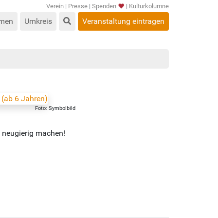
Verein
|
Presse
|
Spenden
|
Kulturkolumne
men
Umkreis
Veranstaltung eintragen
Foto: Symbolbild
d neugierig machen!