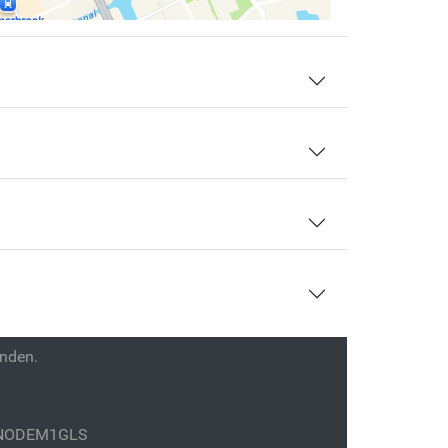
enden.
GENODEM1GLS