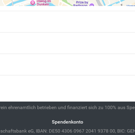
 rein ehrenamtlich betrieben und finanziert sich zu 100% aus Sp
Spendenkonto
schaftsbank eG, IBAN: DE50 4306 0967 2041 9378 00, BIC: 