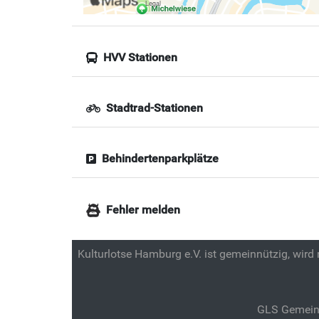
HVV Stationen
Stadtrad-Stationen
Behindertenparkplätze
Fehler melden
Kulturlotse Hamburg e.V. ist gemeinnützig, wird
GLS Gemein