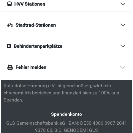
HVV Stationen
Stadtrad-Stationen
Behindertenparkplätze
Fehler melden
Kulturlotse Hamburg e.V. ist gemeinnützig, wird rein
ehrenamtlich betrieben und finanziert sich zu 100% aus
Spenden.
Spendenkonto
GLS Gemeinschaftsbank eG, IBAN: DE50 4306 0967 2041
9378 00, BIC: GENODEM1GLS