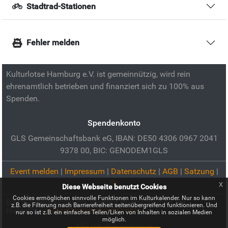
Stadtrad-Stationen
Fehler melden
Kulturlotse Hamburg e.V. ist gemeinnützig, wird rein
ehrenamtlich betrieben und finanziert sich zu 100% aus
Spenden.
Spendenkonto
GLS Gemeinschaftsbank eG, IBAN: DE50 4306 0967 2041
9378 00, BIC: GENODEM1GLS
Event melden
|
Impressum
|
Datenschutz
|
AGB
|
Satzung
|
x
Diese Webseite benutzt Cookies
Cookies ermöglichen sinnvolle Funktionen im Kulturkalender. Nur so kann
Bild zur Veranstaltung:
Wortflut Poetry Slam in der
z.B. die Filterung nach Barrierefreiheit seitenübergreifend funktionieren. Und
HafenCity:
HafenCityHamburg GmbH
nur so ist z.B. ein einfaches Teilen/Liken von Inhalten in sozialen Medien
möglich.
Alle Urheber anzeigen