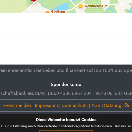
 rein ehrenamtlich betrieben und finanziert sich zu 100% aus Sp
Spendenkonto
schaftsbank eG, IBAN: DE50 4306 0967 2041 9378 00, BIC: 
Event melden
|
Impressum
|
Datenschutz
|
AGB
|
Satzung
|
che Tierwelt:
Pixabay.com (CC0)
Diese Webseite benutzt Cookies
B. die Filterung nach Barrierefreiheit seitenübergreifend funktionieren. Und nur so i
Alle Urheber anzeigen