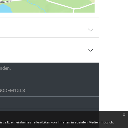
enden.
GENODEM1GLS
x
st z.B. ein einfaches Teilen/Liken von Inhalten in sozialen Medien möglich.