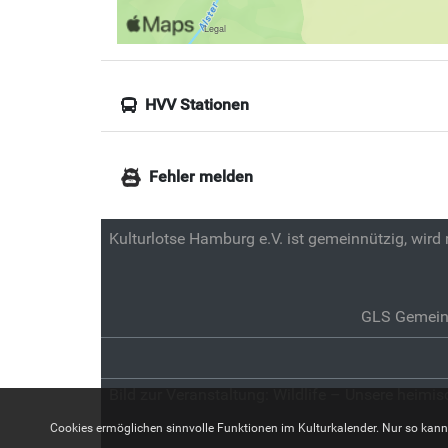
HVV Stationen
Fehler melden
Kulturlotse Hamburg e.V. ist gemeinnützig, wird
GLS Gemein
Bild zur Veranstaltung:
Wildlife – Unsere heimis
Cookies ermöglichen sinnvolle Funktionen im Kulturkalender. Nur so kann z.