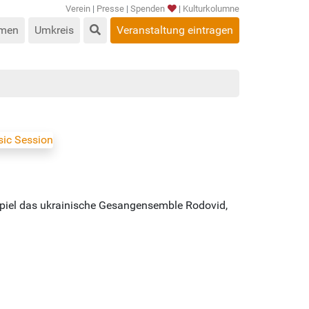
Verein
|
Presse
|
Spenden
|
Kulturkolumne
men
Umkreis
Veranstaltung eintragen
eispiel das ukrainische Gesangensemble Rodovid,