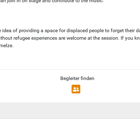
n join in on stage and contribute to the music.
ea of providing a space for displaced people to forget their da
thout refugee experiences are welcome at the session. If you kno
melze.
Begleiter finden