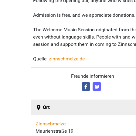
Following the opening act, anyone who wishes ca
Admission is free, and we appreciate donations.
The Welcome Music Session originated from the id
even without language skills. People with and wi
session and support them in coming to Zinnsch
Quelle:
zinnschmelze.de
Freunde informieren
Ort
Zinnschmelze
Maurienstraße 19