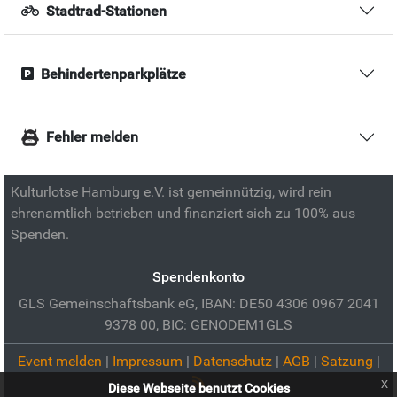
Stadtrad-Stationen
Behindertenparkplätze
Fehler melden
Kulturlotse Hamburg e.V. ist gemeinnützig, wird rein
ehrenamtlich betrieben und finanziert sich zu 100% aus
Spenden.
Spendenkonto
GLS Gemeinschaftsbank eG, IBAN: DE50 4306 0967 2041
9378 00, BIC: GENODEM1GLS
Event melden
|
Impressum
|
Datenschutz
|
AGB
|
Satzung
|
x
Diese Webseite benutzt Cookies