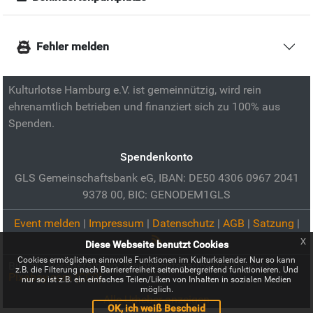
Fehler melden
Kulturlotse Hamburg e.V. ist gemeinnützig, wird rein
ehrenamtlich betrieben und finanziert sich zu 100% aus
Spenden.
Spendenkonto
GLS Gemeinschaftsbank eG, IBAN: DE50 4306 0967 2041
9378 00, BIC: GENODEM1GLS
Event melden
|
Impressum
|
Datenschutz
|
AGB
|
Satzung
|
x
Diese Webseite benutzt Cookies
Cookies ermöglichen sinnvolle Funktionen im Kulturkalender. Nur so kann
Bild zur Veranstaltung:
Weihnachtszauber im Brakula:
z.B. die Filterung nach Barrierefreiheit seitenübergreifend funktionieren. Und
Pixabay.com (CC0)
nur so ist z.B. ein einfaches Teilen/Liken von Inhalten in sozialen Medien
möglich.
Alle Urheber anzeigen
OK, ich weiß Bescheid