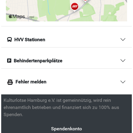
HVV Stationen
Behindertenparkplätze
Fehler melden
Kulturlotse Hamburg e.V. ist gemeinnützig, wird rein
ehrenamtlich betrieben und finanziert sich zu 100% aus
Spenden.
Spendenkonto