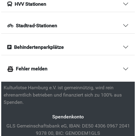
HVV Stationen
Stadtrad-Stationen
Behindertenparkplätze
Fehler melden
Kulturlotse Hamburg e.V. ist gemeinnützig, wird rein
ehrenamtlich betrieben und finanziert sich zu 100% aus
Spenden.
Spendenkonto
GLS Gemeinschaftsbank eG, IBAN: DE50 4306 0967 2041
9378 00, BIC: GENODEM1GLS