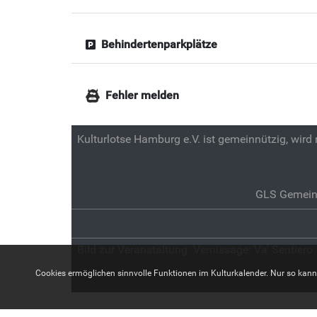
Behindertenparkplätze
Fehler melden
Kulturlotse Hamburg e.V. ist gemeinnützig, wird
GLS Gemein
Bild zur Veranstaltung:
Vernissage: Va' Sentiero
Cookies ermöglichen sinnvolle Funktionen im Kulturkalender. Nur so kann z.