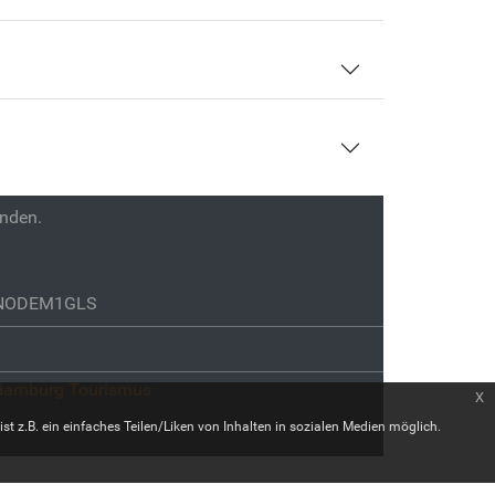
enden.
GENODEM1GLS
Hamburg Tourismus
x
st z.B. ein einfaches Teilen/Liken von Inhalten in sozialen Medien möglich.