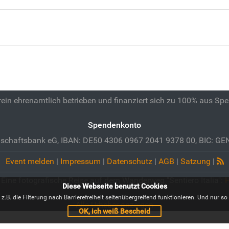
 rein ehrenamtlich betrieben und finanziert sich zu 100% aus Sp
Spendenkonto
schaftsbank eG, IBAN: DE50 4306 0967 2041 9378 00, BIC: 
Event melden
|
Impressum
|
Datenschutz
|
AGB
|
Satzung
|
. Eine fotografische Reise auf dem Wanderweg "Sentiero Italia":
Diese Webseite benutzt Cookies
B. die Filterung nach Barrierefreiheit seitenübergreifend funktionieren. Und nur so i
Alle Urheber anzeigen
OK, ich weiß Bescheid