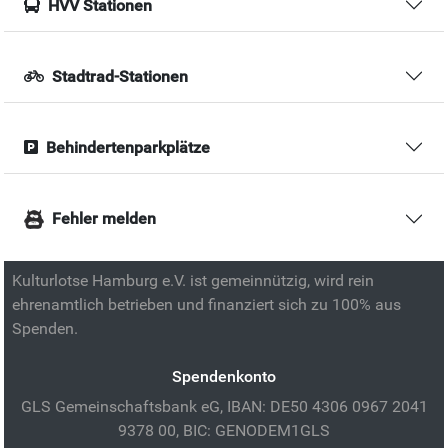
HVV Stationen
Stadtrad-Stationen
Behindertenparkplätze
Fehler melden
Kulturlotse Hamburg e.V. ist gemeinnützig, wird rein
ehrenamtlich betrieben und finanziert sich zu 100% aus
Spenden.
Spendenkonto
GLS Gemeinschaftsbank eG, IBAN: DE50 4306 0967 2041
9378 00, BIC: GENODEM1GLS